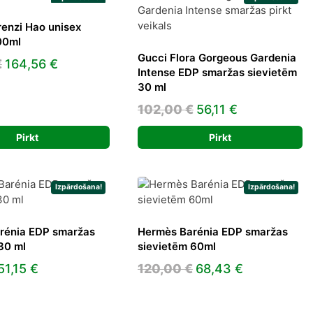
renzi Hao unisex
00ml
Gucci Flora Gorgeous Gardenia
Original
Current
€
164,56
€
Intense EDP smaržas sievietēm
price
price
30 ml
was:
is:
Original
Current
102,00
€
56,11
€
425,00 €.
164,56 €.
price
price
Pirkt
Pirkt
was:
is:
102,00 €.
56,11 €.
Izpārdošana!
Izpārdošana!
rénia EDP smaržas
Hermès Barénia EDP smaržas
30 ml
sievietēm 60ml
Original
Current
Original
Current
51,15
€
120,00
€
68,43
€
price
price
price
price
was:
is:
was:
is: