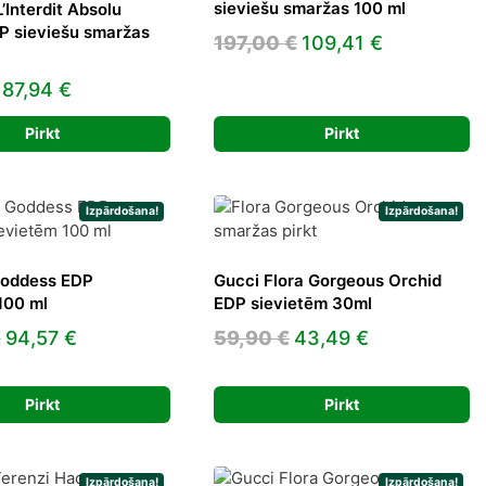
sieviešu smaržas 100 ml
’Interdit Absolu
P sieviešu smaržas
Original
Current
197,00
€
109,41
€
price
price
Original
Current
87,94
€
was:
is:
price
price
197,00 €.
109,41 €.
Pirkt
Pirkt
was:
is:
167,00 €.
87,94 €.
Izpārdošana!
Izpārdošana!
Goddess EDP
Gucci Flora Gorgeous Orchid
100 ml
EDP sievietēm 30ml
Original
Current
Original
Current
€
94,57
€
59,90
€
43,49
€
price
price
price
price
was:
is:
was:
is:
Pirkt
Pirkt
195,00 €.
94,57 €.
59,90 €.
43,49 €.
Izpārdošana!
Izpārdošana!