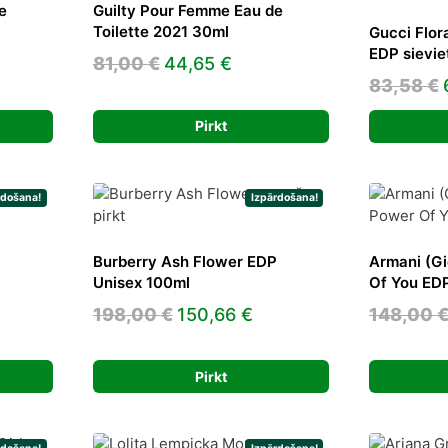
e
Guilty Pour Femme Eau de
Toilette 2021 30ml
Gucci Flor
EDP sievi
ent
Original
Current
81,00
€
44,65
€
83,58
€
e
price
price
was:
is:
Pirkt
7 €.
81,00 €.
44,65 €.
rdošana!
Izpārdošana!
Burberry Ash Flower EDP
Armani (Gi
Unisex 100ml
Of You ED
ent
Original
Current
198,00
€
150,66
€
148,00
price
price
was:
is:
 €.
Pirkt
198,00 €.
150,66 €.