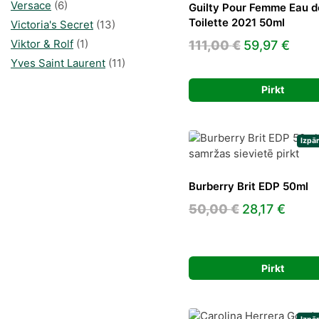
Versace
(6)
Guilty Pour Femme Eau d
Toilette 2021 50ml
Victoria's Secret
(13)
Original
Curr
Viktor & Rolf
(1)
111,00
€
59,97
€
price
pric
Yves Saint Laurent
(11)
was:
is:
Pirkt
111,00 €.
59,9
Izpā
Burberry Brit EDP 50ml
Original
Curr
50,00
€
28,17
€
price
price
was:
is:
50,00 €.
28,17
Pirkt