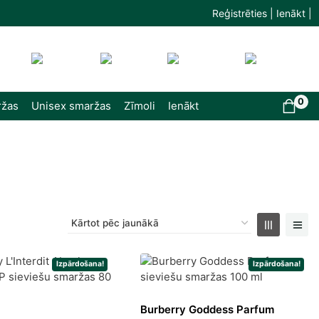
Reģistrēties | Ienākt |
0
ržas
Unisex smaržas
Zīmoli
Ienākt
Izpārdošana!
Izpārdošana!
Burberry Goddess Parfum