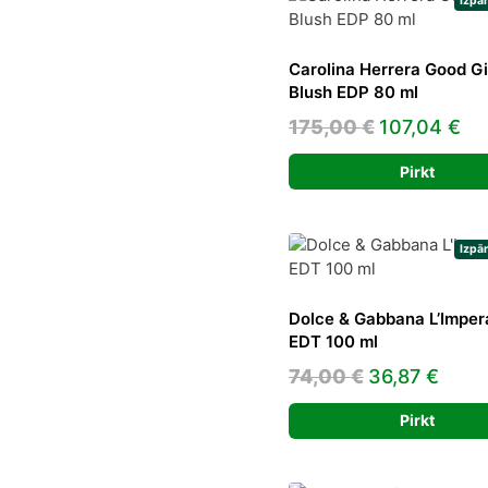
Izpā
Carolina Herrera Good Gi
Blush EDP 80 ml
Original
Cu
175,00
€
107,04
€
price
pr
Pirkt
was:
is:
175,00 €.
10
Izpā
Dolce & Gabbana L’Imper
EDT 100 ml
Original
Curr
74,00
€
36,87
€
price
pric
Pirkt
was:
is:
74,00 €.
36,87