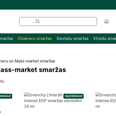
...
smaržas
Dizaineru smaržas
Sieviešu smaržas
Vīriešu sma
ineru un Mass-market smaržas
Mass-market smaržas
Sorted
lts
by
latest
rdošana!
Izpārdošana!
P