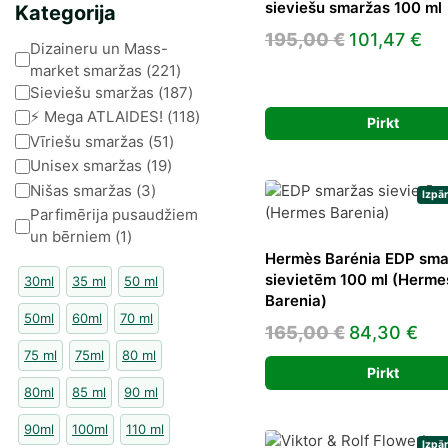
sieviešu smaržas 100 ml
Kategorija
Original
Cu
195,00
€
101,47
€
Kategorija
Dizaineru un Mass-
price
pr
market smaržas
(
221
)
was:
is:
Sieviešu smaržas
(
187
)
⚡️ Mega ATLAIDES!
(
118
)
195,00 €.
101
Pirkt
Vīriešu smaržas
(
51
)
Unisex smaržas
(
19
)
Nišas smaržas
(
3
)
Izpā
Parfimērija pusaudžiem
un bērniem
(
1
)
Hermès Barénia EDP sma
sievietēm 100 ml (Herme
30ml
35 ml
50 ml
Barenia)
50ml
60ml
70 ml
Original
Cur
165,00
€
84,30
€
75 ml
75ml
80 ml
price
pri
Pirkt
was:
is:
80ml
85 ml
90 ml
165,00 €.
84,
90ml
100ml
110 ml
Izpā