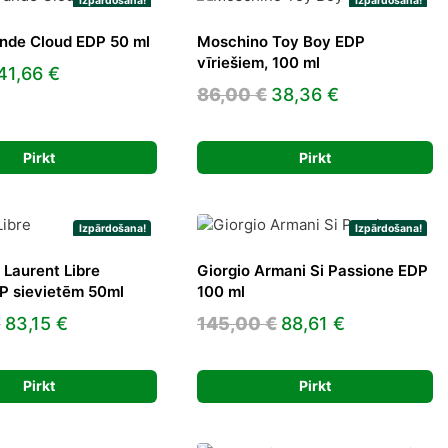
Izpārdošana!
Izpārdošana!
nde Cloud EDP 50 ml
Moschino Toy Boy EDP
vīriešiem, 100 ml
Original
Current
41,66
€
Original
Current
86,00
€
38,36
€
price
price
price
price
was:
is:
was:
is:
54,00 €.
41,66 €.
Pirkt
Pirkt
86,00 €.
38,36 €.
Izpārdošana!
Izpārdošana!
 Laurent Libre
Giorgio Armani Si Passione EDP
P sievietēm 50ml
100 ml
Original
Current
Original
Current
€
83,15
€
145,00
€
88,61
€
price
price
price
price
was:
is:
was:
is:
Pirkt
Pirkt
144,00 €.
83,15 €.
145,00 €.
88,61 €.