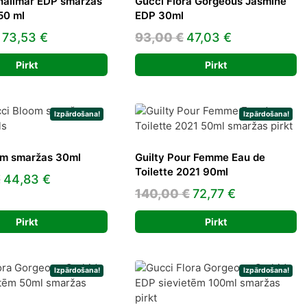
halimar EDP smaržas
Gucci Flora Gorgeous Jasmine
50 ml
EDP 30ml
Original
Current
Original
Current
73,53
€
93,00
€
47,03
€
price
price
price
price
Pirkt
Pirkt
was:
is:
was:
is:
126,00 €.
73,53 €.
93,00 €.
47,03 €.
Izpārdošana!
Izpārdošana!
om smaržas 30ml
Guilty Pour Femme Eau de
Toilette 2021 90ml
Original
Current
€
44,83
€
Original
Current
140,00
€
72,77
€
price
price
price
price
was:
is:
Pirkt
Pirkt
was:
is:
102,00 €.
44,83 €.
140,00 €.
72,77 €.
Izpārdošana!
Izpārdošana!