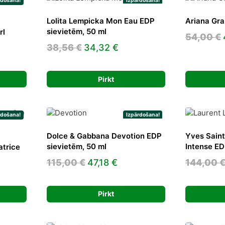
rdošana!
Izpārdošana!
Lolita Lempicka Mon Eau EDP
Ariana Gra
sievietēm, 50 ml
rl
54,00
€
Original
Current
38,56
€
34,32
€
rrent
price
price
ice
was:
is:
Pirkt
38,56 €.
34,32 €.
7,04 €.
rdošana!
Izpārdošana!
Dolce & Gabbana Devotion EDP
Yves Saint
sievietēm, 50 ml
Intense ED
atrice
Original
Current
115,00
€
47,18
€
144,00
ent
price
price
e
was:
is:
Pirkt
115,00 €.
47,18 €.
 €.