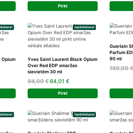
ce
was:
is:
Pirkt
120,00 €.
63,15 €.
24 €.
rdošana!
Izpārdošana!
Guerlain S
Parfum ED
90 ml
k Opium
Yves Saint Laurent Black Opium
Over Red EDP smaržas
180,00
sievietēm 30 ml
rent
Original
Current
94,00
€
64,01
€
ce
price
price
Pirkt
was:
is:
82 €.
94,00 €.
64,01 €.
rdošana!
Izpārdošana!