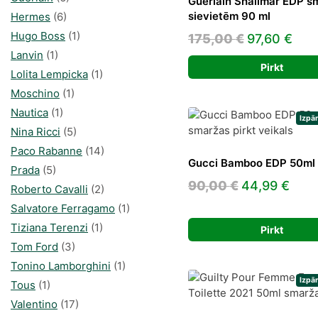
Guerlain Shalimar EDP s
sievietēm 90 ml
Hermes
(6)
Hugo Boss
(1)
Original
Cur
175,00
€
97,60
€
Lanvin
(1)
price
pri
Pirkt
Lolita Lempicka
(1)
was:
is:
Moschino
(1)
175,00 €.
97,6
Nautica
(1)
Izpā
Nina Ricci
(5)
Paco Rabanne
(14)
Gucci Bamboo EDP 50ml
Prada
(5)
Original
Curr
90,00
€
44,99
€
Roberto Cavalli
(2)
price
pric
Salvatore Ferragamo
(1)
was:
is:
Tiziana Terenzi
(1)
Pirkt
90,00 €.
44,9
Tom Ford
(3)
Tonino Lamborghini
(1)
Izpā
Tous
(1)
Valentino
(17)