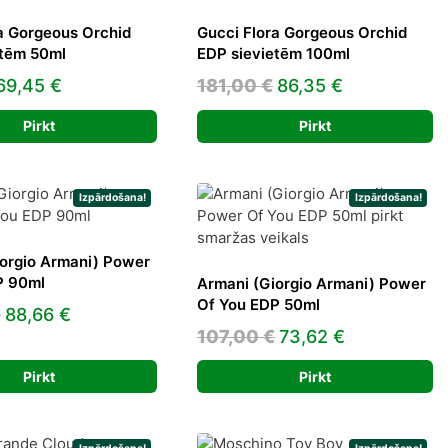
a Gorgeous Orchid
Gucci Flora Gorgeous Orchid
etēm 50ml
EDP sievietēm 100ml
Original
Current
Original
Current
69,45
€
181,00
€
86,35
€
price
price
price
price
Pirkt
Pirkt
was:
is:
was:
is:
83,58 €.
69,45 €.
181,00 €.
86,35 €.
Izpārdošana!
Izpārdošana!
orgio Armani) Power
P 90ml
Armani (Giorgio Armani) Power
Of You EDP 50ml
Original
Current
€
88,66
€
Original
Current
107,00
€
73,62
€
price
price
price
price
was:
is:
Pirkt
Pirkt
was:
is:
148,00 €.
88,66 €.
107,00 €.
73,62 €.