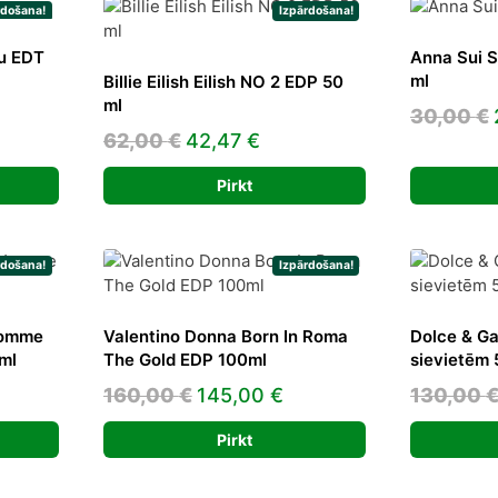
rdošana!
Izpārdošana!
u EDT
Anna Sui S
ml
Billie Eilish Eilish NO 2 EDP 50
ml
ent
30,00
€
Original
Current
62,00
€
42,47
€
e
price
price
Pirkt
was:
is:
4 €.
62,00 €.
42,47 €.
rdošana!
Izpārdošana!
Homme
Valentino Donna Born In Roma
Dolce & G
ml
The Gold EDP 100ml
sievietēm
ent
Original
Current
160,00
€
145,00
€
130,00
e
price
price
Pirkt
was:
is:
3 €.
160,00 €.
145,00 €.