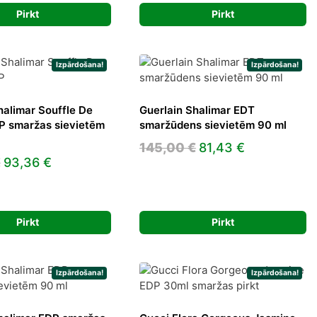
84,00 €.
51,15 €.
120,00 €.
68,43 €.
Pirkt
Pirkt
Izpārdošana!
Izpārdošana!
halimar Souffle De
Guerlain Shalimar EDT
P smaržas sievietēm
smaržūdens sievietēm 90 ml
Original
Current
145,00
€
81,43
€
Original
Current
€
93,36
€
price
price
price
price
was:
is:
was:
is:
145,00 €.
81,43 €.
180,00 €.
93,36 €.
Pirkt
Pirkt
Izpārdošana!
Izpārdošana!