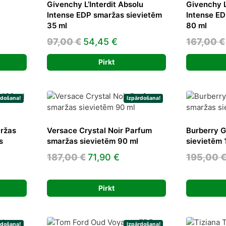
Givenchy L’Interdit Absolu
Givenchy L
Intense EDP smaržas sievietēm
Intense ED
rrent
35 ml
80 ml
ice
Original
Current
97,00
€
54,45
€
167,00
€
price
price
,47 €.
Pirkt
was:
is:
97,00 €.
54,45 €.
rdošana!
Izpārdošana!
ržas
Versace Crystal Noir Parfum
Burberry 
s
smaržas sievietēm 90 ml
sievietēm 
Original
Current
187,00
€
71,90
€
195,00
rent
price
price
ce
was:
is:
Pirkt
187,00 €.
71,90 €.
30 €.
rdošana!
Izpārdošana!