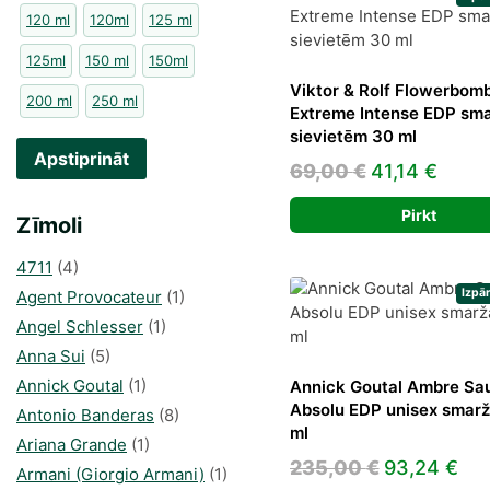
120 ml
120ml
125 ml
125ml
150 ml
150ml
Viktor & Rolf Flowerbom
200 ml
250 ml
Extreme Intense EDP sm
sievietēm 30 ml
Apstiprināt
Original
Curre
69,00
€
41,14
€
price
price
Pirkt
Zīmoli
was:
is:
69,00 €.
41,14
4711
(4)
Izpā
Agent Provocateur
(1)
Angel Schlesser
(1)
Anna Sui
(5)
Annick Goutal
(1)
Annick Goutal Ambre Sa
Absolu EDP unisex smarž
Antonio Banderas
(8)
ml
Ariana Grande
(1)
Original
Cur
235,00
€
93,24
€
Armani (Giorgio Armani)
(1)