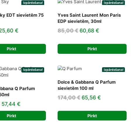
Izpārdošana!
Izpārdošana!
ky EDT sievietēm 75
Yves Saint Laurent Mon Paris
EDP sievietēm, 30ml
Original
Current
Original
Current
25,60
€
85,00
€
60,68
€
price
price
price
price
was:
is:
was:
is:
Pirkt
Pirkt
30,00 €.
25,60 €.
85,00 €.
60,68 €.
Izpārdošana!
Izpārdošana!
Dolce & Gabbana Q Parfum
sievietēm 100 ml
abbana Q Parfum
 50ml
Original
Current
174,00
€
65,56
€
Original
Current
€
57,44
€
price
price
price
price
was:
is:
Pirkt
Pirkt
was:
is:
174,00 €.
65,56 €.
130,00 €.
57,44 €.