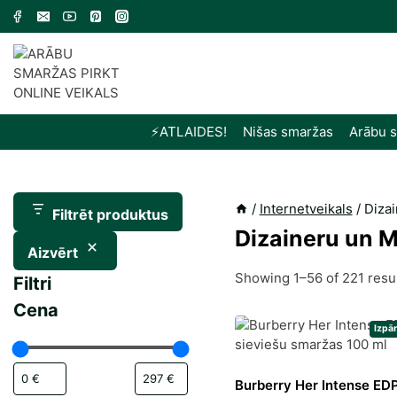
Skip
to
content
⚡️ATLAIDES!
Nišas smaržas
Arābu 
/
Internetveikals
/
Diza
Filtrēt produktus
Dizaineru un 
Aizvērt
Showing 1–56 of 221 resu
Filtri
Cena
Izpā
Burberry Her Intense ED