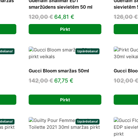
maržas
Guerlain Shalimar EDT
Guerlain S
smaržūdens sievietēm 50 ml
sievietēm 
rent
Original
Current
120,00
€
64,81
€
126,00
€
ce
price
price
Pirkt
was:
is:
0 €.
120,00 €.
64,81 €.
rdošana!
Izpārdošana!
Gucci Bloom smaržas 50ml
Gucci Blo
ent
Original
Current
142,00
€
67,75
€
102,00
e
price
price
was:
is:
Pirkt
9 €.
142,00 €.
67,75 €.
rdošana!
Izpārdošana!