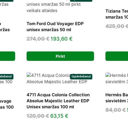
Tiziana Te
smaržas 1
b
Tom Ford Oud Voyager EDP
425,00
aržas
unisex smaržas 50 ml
Original
Current
274,00
€
193,60
€
nt
price
price
was:
is:
Pirkt
274,00 €.
193,60 €.
 €.
rdošana!
Izpārdošana!
4711 Acqua Colonia Collection
Hermès Ba
Absolue Majestic Leather EDP
sievietēm 
uvage
Unisex smaržas 100 ml
as 100
84,00
€
Original
Current
120,00
€
63,15
€
rent
price
price