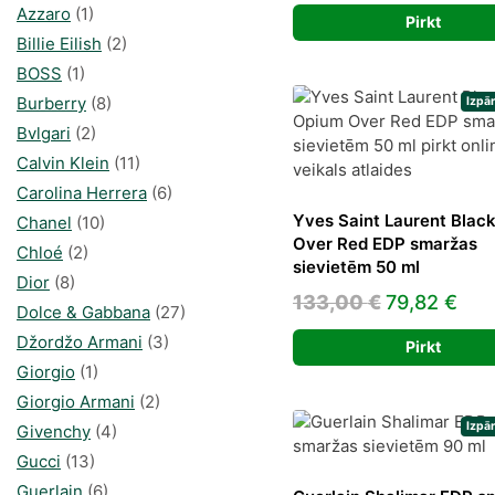
price
pri
Azzaro
(1)
Pirkt
was:
is:
Billie Eilish
(2)
235,00 €.
93,
BOSS
(1)
Burberry
(8)
Izpā
Bvlgari
(2)
Calvin Klein
(11)
Carolina Herrera
(6)
Yves Saint Laurent Blac
Chanel
(10)
Over Red EDP smaržas
Chloé
(2)
sievietēm 50 ml
Dior
(8)
Original
Cur
133,00
€
79,82
€
Dolce & Gabbana
(27)
price
pri
Džordžo Armani
(3)
Pirkt
was:
is:
Giorgio
(1)
133,00 €.
79,
Giorgio Armani
(2)
Izpā
Givenchy
(4)
Gucci
(13)
Guerlain
(6)