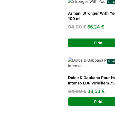
Izpā
Armani Stronger With Yo
100 ml
Original
Curr
94,00
€
66,24
€
price
pric
was:
is:
Pirkt
94,00 €.
66,2
Izpā
Dolce & Gabbana Pour 
Intenso EDP vīriešiem 75
Original
Curr
64,00
€
38,53
€
price
pric
Pirkt
was:
is:
64,00 €.
38,5