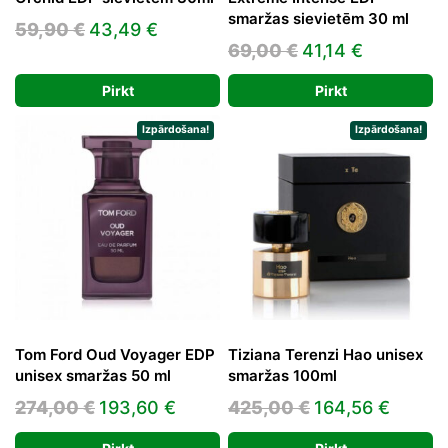
smaržas sievietēm 30 ml
Original
Current
59,90
€
43,49
€
Original
Current
69,00
€
41,14
€
price
price
price
price
was:
is:
Pirkt
Pirkt
was:
is:
59,90 €.
43,49 €.
69,00 €.
41,14 €.
Izpārdošana!
Izpārdošana!
Tom Ford Oud Voyager EDP
Tiziana Terenzi Hao unisex
unisex smaržas 50 ml
smaržas 100ml
Original
Current
Original
Curre
274,00
€
193,60
€
425,00
€
164,56
€
price
price
price
price