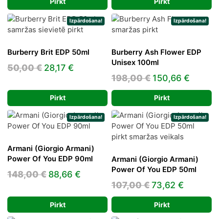
Pirkt
Pirkt
was:
is:
83,58 €.
69,45 €.
181,00 €.
86,35 €.
Izpārdošana!
Izpārdošana!
Burberry Brit EDP 50ml
Burberry Ash Flower EDP
Unisex 100ml
Original
Current
50,00
€
28,17
€
Original
Curren
198,00
€
150,66
€
price
price
price
price
was:
is:
Pirkt
Pirkt
was:
is:
50,00 €.
28,17 €.
198,00 €.
150,66
Izpārdošana!
Izpārdošana!
Armani (Giorgio Armani)
Power Of You EDP 90ml
Armani (Giorgio Armani)
Power Of You EDP 50ml
Original
Current
148,00
€
88,66
€
Original
Current
107,00
€
73,62
€
price
price
price
price
was:
is:
Pirkt
Pirkt
was:
is:
148,00 €.
88,66 €.