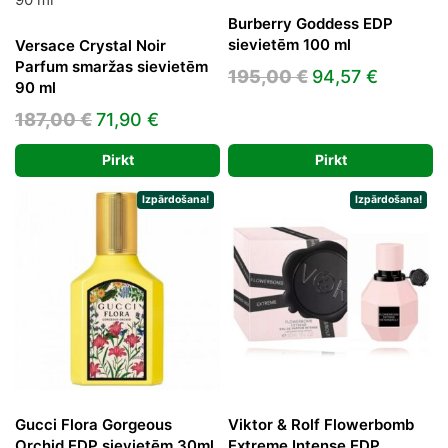
Burberry Goddess EDP
sievietēm 100 ml
Versace Crystal Noir
Parfum smaržas sievietēm
Original
Current
195,00
€
94,57
€
90 ml
price
price
Original
Current
187,00
€
71,90
€
was:
is:
price
price
195,00 €.
94,57 €
Pirkt
Pirkt
was:
is:
187,00 €.
71,90 €.
Izpārdošana!
Izpārdošana!
Gucci Flora Gorgeous
Viktor & Rolf Flowerbomb
Orchid EDP sievietēm 30ml
Extreme Intense EDP