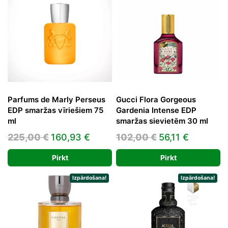
Parfums de Marly Perseus
Gucci Flora Gorgeous
EDP smaržas vīriešiem 75
Gardenia Intense EDP
ml
smaržas sievietēm 30 ml
Original
Current
Original
Current
225,00
€
160,93
€
102,00
€
56,11
€
price
price
price
price
Pirkt
Pirkt
was:
is:
was:
is:
225,00 €.
160,93 €.
102,00 €.
56,11 €.
Izpārdošana!
Izpārdošana!