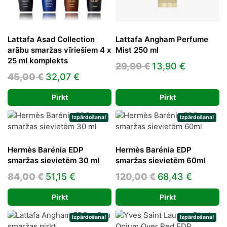
Lattafa Asad Collection
Lattafa Angham Perfume
arābu smaržas vīriešiem 4 x
Mist 250 ml
25 ml komplekts
Original
Current
29,99
€
13,90
€
Original
Current
45,00
€
32,07
€
price
price
price
price
was:
is:
Pirkt
Pirkt
was:
is:
29,99 €.
13,90 €.
45,00 €.
32,07 €.
Izpārdošana!
Izpārdošana!
Hermès Barénia EDP
Hermès Barénia EDP
smaržas sievietēm 30 ml
smaržas sievietēm 60ml
Original
Current
Original
Current
84,00
€
51,15
€
120,00
€
68,43
€
price
price
price
price
Pirkt
Pirkt
was:
is:
was:
is:
84,00 €.
51,15 €.
120,00 €.
68,43 €
Izpārdošana!
Izpārdošana!