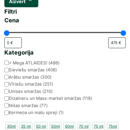
Aizvērt
Filtri
Cena
Kategorija
Kategorija
⚡️ Mega ATLAIDES!
(
486
)
Sieviešu smaržas
(
406
)
Arābu smaržas
(
300
)
Vīriešu smaržas
(
251
)
Unisex smaržas
(
210
)
Dizaineru un Mass-market smaržas
(
118
)
Nišas smaržas
(
77
)
Ķermeņa un matu spreji
(
1
)
30ml
35 ml
50 ml
50ml
60ml
70 ml
75 ml
75ml