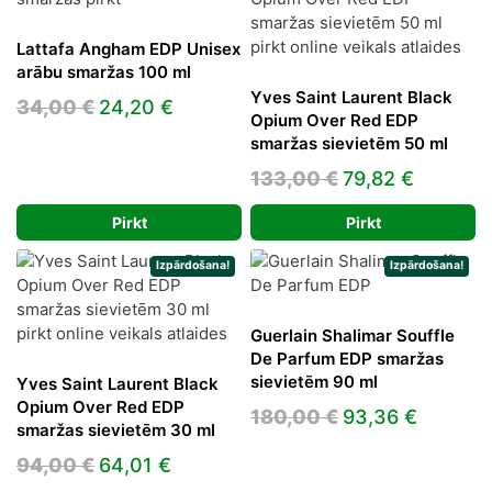
Lattafa Angham EDP Unisex
arābu smaržas 100 ml
Yves Saint Laurent Black
Original
Current
34,00
€
24,20
€
Opium Over Red EDP
price
price
smaržas sievietēm 50 ml
was:
is:
Original
Current
133,00
€
79,82
€
34,00 €.
24,20 €.
price
price
Pirkt
Pirkt
was:
is:
133,00 €.
79,82 €.
Izpārdošana!
Izpārdošana!
Guerlain Shalimar Souffle
De Parfum EDP smaržas
sievietēm 90 ml
Yves Saint Laurent Black
Opium Over Red EDP
Original
Current
180,00
€
93,36
€
smaržas sievietēm 30 ml
price
price
Original
Current
94,00
€
64,01
€
was:
is: