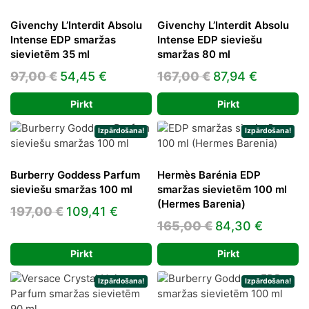
Givenchy L’Interdit Absolu
Givenchy L’Interdit Absolu
Intense EDP smaržas
Intense EDP sieviešu
sievietēm 35 ml
smaržas 80 ml
Original
Current
Original
Current
97,00
€
54,45
€
167,00
€
87,94
€
price
price
price
price
Pirkt
Pirkt
was:
is:
was:
is:
97,00 €.
54,45 €.
167,00 €.
87,94 €.
Izpārdošana!
Izpārdošana!
Burberry Goddess Parfum
Hermès Barénia EDP
sieviešu smaržas 100 ml
smaržas sievietēm 100 ml
(Hermes Barenia)
Original
Current
197,00
€
109,41
€
Original
Curren
165,00
€
84,30
€
price
price
price
price
was:
is:
Pirkt
Pirkt
was:
is:
197,00 €.
109,41 €.
165,00 €.
84,30 €
Izpārdošana!
Izpārdošana!