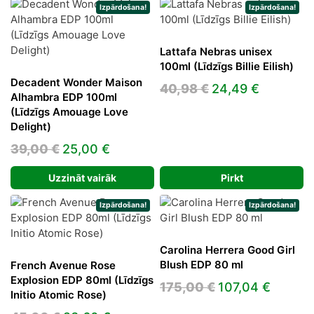
107,00 €.
73,62 €.
Izpārdošana!
Izpārdošana!
Lattafa Nebras unisex
100ml (Līdzīgs Billie Eilish)
Decadent Wonder Maison
Original
Current
40,98
€
24,49
€
Alhambra EDP 100ml
price
price
(Līdzīgs Amouage Love
was:
is:
Delight)
40,98 €.
24,49 €.
Original
Current
39,00
€
25,00
€
price
price
Uzzināt vairāk
Pirkt
was:
is:
39,00 €.
25,00 €.
Izpārdošana!
Izpārdošana!
Carolina Herrera Good Girl
Blush EDP 80 ml
French Avenue Rose
Explosion EDP 80ml (Līdzīgs
Original
Curren
175,00
€
107,04
€
Initio Atomic Rose)
price
price