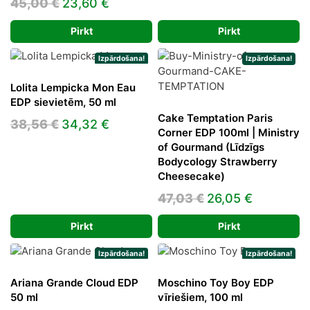
Original
Current
45,00
€
23,60
€
was:
is:
price
price
175,00 €.
107,04
Pirkt
Pirkt
was:
is:
45,00 €.
23,60 €.
Izpārdošana!
Izpārdošana!
Lolita Lempicka Mon Eau
EDP sievietēm, 50 ml
Cake Temptation Paris
Original
Current
38,56
€
34,32
€
Corner EDP 100ml | Ministry
price
price
of Gourmand (Līdzīgs
was:
is:
Bodycology Strawberry
Cheesecake)
38,56 €.
34,32 €.
Original
Current
47,03
€
26,05
€
price
price
Pirkt
Pirkt
was:
is:
47,03 €.
26,05 €.
Izpārdošana!
Izpārdošana!
Ariana Grande Cloud EDP
Moschino Toy Boy EDP
50 ml
vīriešiem, 100 ml