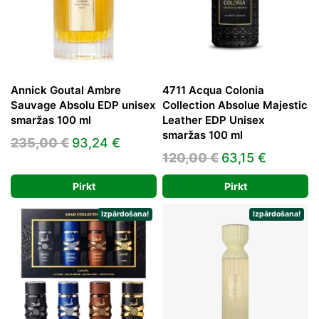
Annick Goutal Ambre
4711 Acqua Colonia
Sauvage Absolu EDP unisex
Collection Absolue Majestic
smaržas 100 ml
Leather EDP Unisex
smaržas 100 ml
Original
Current
235,00
€
93,24
€
Original
Current
120,00
€
63,15
€
price
price
price
price
was:
is:
Pirkt
Pirkt
was:
is:
235,00 €.
93,24 €.
120,00 €.
63,15 €.
Izpārdošana!
Izpārdošana!