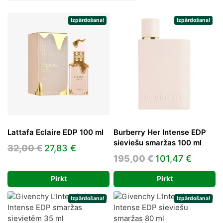
Izpārdošana!
Izpārdošana!
Lattafa Eclaire EDP 100 ml
Burberry Her Intense EDP
sieviešu smaržas 100 ml
Original
Current
32,00
€
27,83
€
Original
Curren
195,00
€
101,47
€
price
price
price
price
was:
is:
Pirkt
Pirkt
was:
is:
32,00 €.
27,83 €.
195,00 €.
101,47 
Izpārdošana!
Izpārdošana!