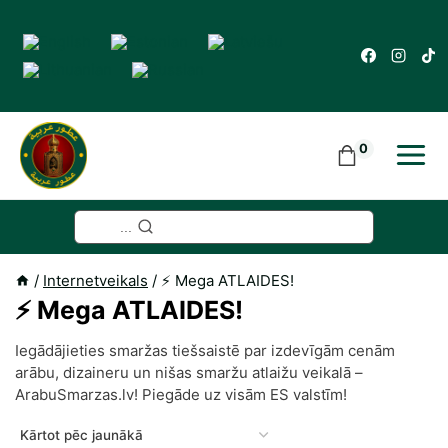
Skip
to
content
0
...
/
Internetveikals
/
⚡️ Mega ATLAIDES!
⚡️ Mega ATLAIDES!
Iegādājieties smaržas tiešsaistē par izdevīgām cenām
arābu, dizaineru un nišas smaržu atlaižu veikalā –
ArabuSmarzas.lv! Piegāde uz visām ES valstīm!