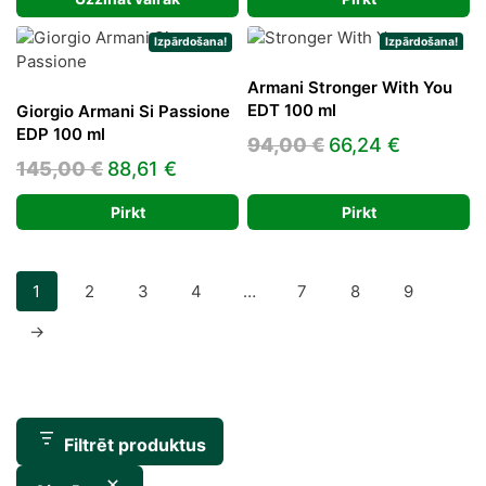
was:
is:
144,00 €.
83,15 €.
36,14 €.
21,14 €.
Izpārdošana!
Izpārdošana!
Armani Stronger With You
EDT 100 ml
Giorgio Armani Si Passione
EDP 100 ml
Original
Current
94,00
€
66,24
€
Original
Current
145,00
€
88,61
€
price
price
price
price
was:
is:
Pirkt
Pirkt
was:
is:
94,00 €.
66,24 €.
145,00 €.
88,61 €.
1
2
3
4
…
7
8
9
→
Filtrēt produktus