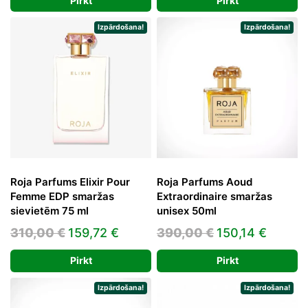
Pirkt
Pirkt
was:
is:
was:
is:
274,00 €.
193,60 €.
425,00 €.
164,56
Izpārdošana!
Izpārdošana!
Roja Parfums Elixir Pour
Roja Parfums Aoud
Femme EDP smaržas
Extraordinaire smaržas
sievietēm 75 ml
unisex 50ml
Original
Current
Original
Curren
310,00
€
159,72
€
390,00
€
150,14
€
price
price
price
price
Pirkt
Pirkt
was:
is:
was:
is:
310,00 €.
159,72 €.
390,00 €.
150,14
Izpārdošana!
Izpārdošana!