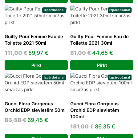
was:
is:
140,00 €.
72,77 €.
Izpārdošana!
Izpārdošana!
Guilty Pour Femme Eau de
Guilty Pour Femme Eau de
Toilette 2021 50ml
Toilette 2021 30ml
Original
Current
Original
Current
111,00
€
59,97
€
81,00
€
44,65
€
price
price
price
price
Pirkt
Pirkt
was:
is:
was:
is:
111,00 €.
59,97 €.
81,00 €.
44,65 €.
Izpārdošana!
Izpārdošana!
Gucci Flora Gorgeous
Gucci Flora Gorgeous
Orchid EDP sievietēm 50ml
Orchid EDP sievietēm
100ml
Original
Current
83,58
€
69,45
€
Original
Current
181,00
€
86,35
€
price
price
price
price
was:
is: