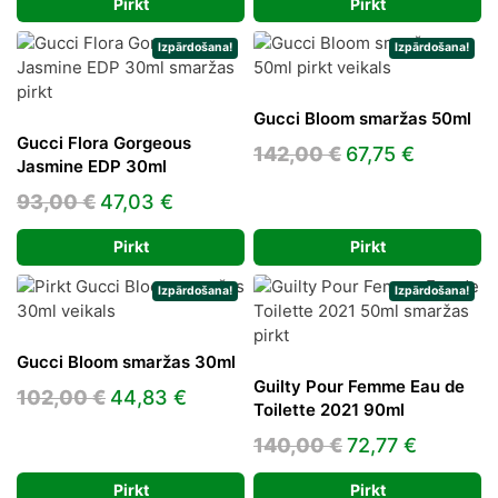
Pirkt
Pirkt
was:
is:
126,00 €.
73,53 €
120,00 €.
64,81 €.
Izpārdošana!
Izpārdošana!
Gucci Bloom smaržas 50ml
Gucci Flora Gorgeous
Original
Current
142,00
€
67,75
€
Jasmine EDP 30ml
price
price
Original
Current
93,00
€
47,03
€
was:
is:
price
price
142,00 €.
67,75 €.
Pirkt
Pirkt
was:
is:
93,00 €.
47,03 €.
Izpārdošana!
Izpārdošana!
Gucci Bloom smaržas 30ml
Guilty Pour Femme Eau de
Original
Current
102,00
€
44,83
€
Toilette 2021 90ml
price
price
Original
Current
140,00
€
72,77
€
was:
is:
price
price
102,00 €.
44,83 €.
Pirkt
Pirkt