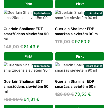
price
price
180,00 €.
93,36 €
Pirkt
Pirkt
was:
is:
94,00 €.
64,01 €.
Izpārdošana!
Izpārdošana!
Guerlain Shalimar EDT
Guerlain Shalimar EDP
smaržūdens sievietēm 90
smaržas sievietēm 90 ml
ml
Original
Current
175,00
€
97,60
€
Original
Current
145,00
€
81,43
€
price
price
price
price
was:
is:
Pirkt
Pirkt
was:
is:
175,00 €.
97,60 €.
145,00 €.
81,43 €.
Izpārdošana!
Izpārdošana!
Guerlain Shalimar EDT
Guerlain Shalimar EDP
smaržūdens sievietēm 50
smaržas sievietēm 50 ml
ml
Original
Current
126,00
€
73,53
€
Original
Current
120,00
€
64,81
€
price
price
price
price
was:
is: