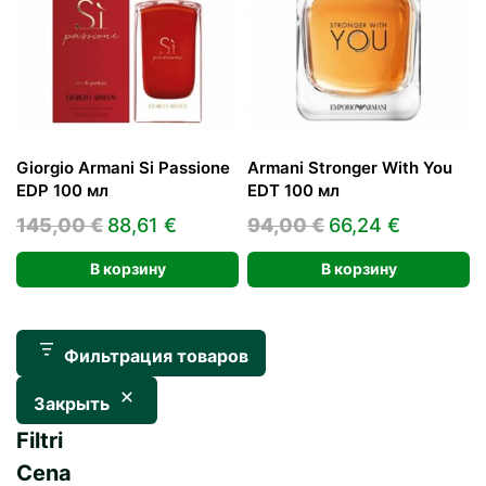
Giorgio Armani Si Passione
Armani Stronger With You
EDP 100 мл
EDT 100 мл
Первоначальная
Текущая
Первоначальна
Текуща
145,00
€
88,61
€
94,00
€
66,24
€
цена
цена:
цена
цена:
В корзину
В корзину
составляла
88,61 €.
составляла
66,24 €.
145,00 €.
94,00 €.
Фильтрация товаров
Закрыть
Filtri
Cena