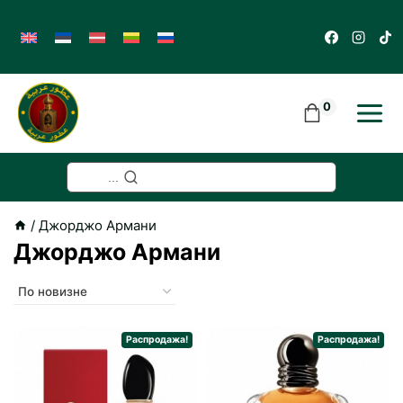
Skip
to
content
0
...
/
Джорджо Армани
Джорджо Армани
Распродажа!
Распродажа!