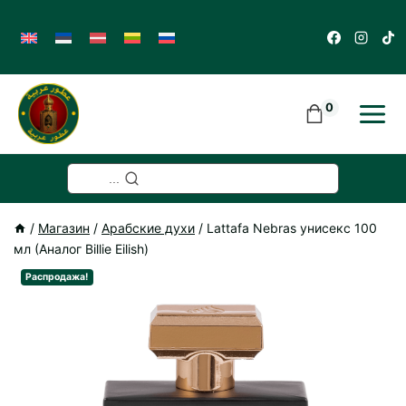
Skip
to
content
0
...
/
Магазин
/
Арабские духи
/
Lattafa Nebras унисекс 100
мл (Аналог Billie Eilish)
Распродажа!