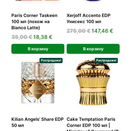
Paris Corner Taskeen
Xerjoff Accento EDP
100 мл (похож на
Унисекс 100 мл
Bianco Latte)
Первоначальн
Текущ
275,00
€
147,46
€
Первоначальная
Текущая
35,00
€
18,38
€
цена
цена:
цена
цена:
составляла
147,46
В корзину
В корзину
составляла
18,38 €.
275,00 €.
35,00 €.
Распродажа!
Распродажа!
Kilian Angels’ Share EDP
Cake Temptation Paris
50 мл
Corner EDP 100 мл |