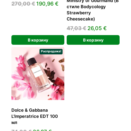
Ministry of Gourmand (В
Первоначальная
Текущая
270,00
€
190,96
€
стиле Bodycology
цена
цена:
Strawberry
составляла
190,96 €.
Cheesecake)
270,00 €.
Первоначальна
Текущая
47,03
€
26,05
€
цена
цена:
В корзину
В корзину
составляла
26,05 €.
47,03 €.
Распродажа!
Dolce & Gabbana
L’Imperatrice EDT 100
мл