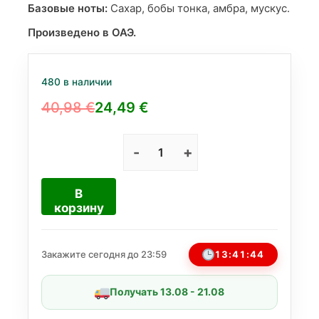
Базовые ноты:
Сахар, бобы тонка, амбра, мускус.
Произведено в ОАЭ.
480 в наличии
40,98
€
24,49
€
Первоначальная
Текущая
цена
цена:
составляла
24,49 €.
Количество
товара
40,98 €.
Lattafa
В
Nebras
корзину
унисекс
100
мл
13:41:44
Закажите сегодня до 23:59
(Аналог
Billie
Получать 13.08 - 21.08
Eilish)