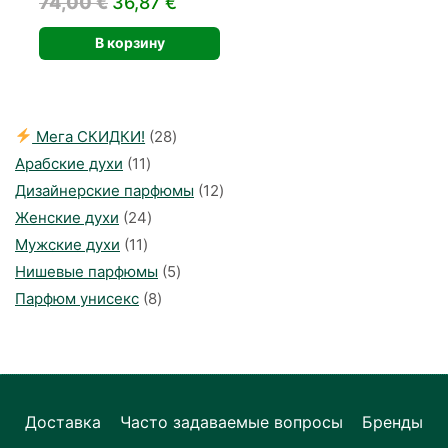
Первоначальная
Текущая
74,00
€
36,87
€
цена
цена:
В корзину
составляла
36,87 €.
74,00 €.
28
Мега СКИДКИ!
28
11
товаров
Арабские духи
11
товаров
12
Дизайнерские парфюмы
12
24
товаров
Женские духи
24
11
товара
Мужские духи
11
товаров
5
Нишевые парфюмы
5
8
товаров
Парфюм унисекс
8
товаров
Доставка
Часто задаваемые вопросы
Бренды