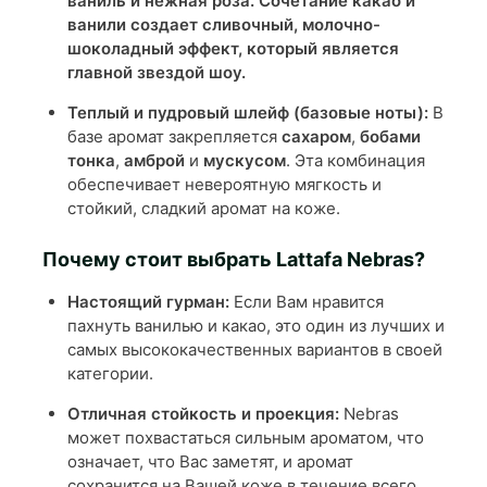
ваниль и нежная
роза
. Сочетание какао и
ванили создает сливочный, молочно-
шоколадный эффект, который является
главной звездой шоу.
Теплый и пудровый шлейф (базовые ноты):
В
базе аромат закрепляется
сахаром
,
бобами
тонка
,
амброй
и
мускусом
. Эта комбинация
обеспечивает невероятную мягкость и
стойкий, сладкий аромат на коже.
Почему стоит выбрать Lattafa Nebras?
Настоящий гурман:
Если Вам нравится
пахнуть ванилью и какао, это один из лучших и
самых высококачественных вариантов в своей
категории.
Отличная стойкость и проекция:
Nebras
может похвастаться сильным ароматом, что
означает, что Вас заметят, и аромат
сохранится на Вашей коже в течение всего