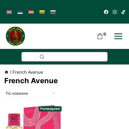
Skip
to
content
0
...
/
French Avenue
French Avenue
Распродажа!