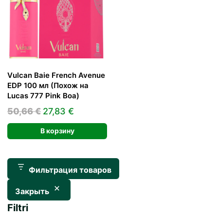
Vulcan Baie French Avenue
EDP 100 мл (Похож на
Lucas 777 Pink Boa)
Первоначальная
Текущая
50,66
€
27,83
€
цена
цена:
В корзину
составляла
27,83 €.
50,66 €.
Фильтрация товаров
Закрыть
Filtri