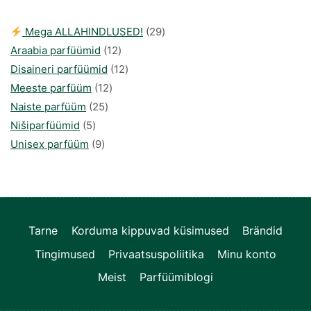
29
Mega ALLAHINDLUSED!
29
12
toodet
Araabia parfüümid
12
toodet
12
Disaineri parfüümid
12
12
toodet
Meeste parfüüm
12
25
toodet
Naiste parfüüm
25
5
toodet
Nišiparfüümid
5
toodet
9
Unisex parfüüm
9
toodet
Tarne
Korduma kippuvad küsimused
Brändid
Tingimused
Privaatsuspoliitika
Minu konto
Meist
Parfüümiblogi