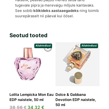
tugevale pipra ja merevaigu mõjule kantavaks.
See sobib
kõikideks aastaaegadeks
ning toimib
suurepäraselt nii päeval kui öösel.
Seotud tooted
Allahindlus!
Allahindlus!
Lolita Lempicka Mon Eau
Dolce & Gabbana
EDP naistele, 50 ml
Devotion EDP naistele,
50 ml
Algne
Praegune
38,56
€
34,32
€