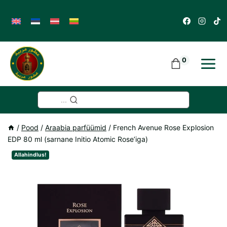
Skip
to
content
0
...
/
Pood
/
Araabia parfüümid
/
French Avenue Rose Explosion
EDP 80 ml (sarnane Initio Atomic Rose’iga)
Allahindlus!