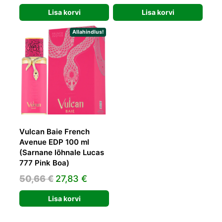
hind
hind
Lisa korvi
Lisa korvi
oli:
on:
47,03 €.
26,05 €.
Allahindlus!
Vulcan Baie French
Avenue EDP 100 ml
(Sarnane lõhnale Lucas
777 Pink Boa)
Algne
Praegune
50,66
€
27,83
€
hind
hind
Lisa korvi
oli:
on:
50,66 €.
27,83 €.