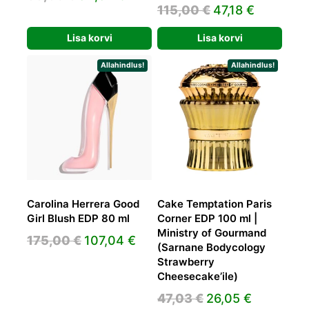
Algne
Praegun
115,00
€
47,18
€
hind
hind
hind
hind
oli:
on:
Lisa korvi
Lisa korvi
oli:
on:
38,56 €.
34,32 €.
115,00 €.
47,18 €.
Allahindlus!
Allahindlus!
Carolina Herrera Good
Cake Temptation Paris
Girl Blush EDP 80 ml
Corner EDP 100 ml |
Ministry of Gourmand
Algne
Praegune
175,00
€
107,04
€
(Sarnane Bodycology
hind
hind
Strawberry
oli:
on:
Cheesecake’ile)
175,00 €.
107,04 €.
Algne
Praegun
47,03
€
26,05
€