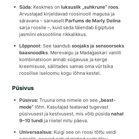
Süda:
Keskmes on
luksuslik „suhkrune“ roos
.
Arvustajad kirjeldavad roosinooti magusa ja
säravana – sarnaselt
Parfums de Marly Delina
sarja roosile –, kuid seda täiendab Egiptuse
jasmiini eksootiline rikkalikkus.
Lõppnoot:
See taandub
soojaks ja sensoorseks
baasnoodiks
. Merevaigu ja Madagaskari vanilli
kombinatsioon annab sügavuse ja kerge
kreemisuse, säilitades samas oma vürtsika
roosilise iseloomu kogu lõhna kestel.
Püsivus
Püsivus:
Truuna oma nimele on see
„beast-
mode“
lõhn. Kasutajad teatavad tugevast
püsivusest ja kestvusest, mis võib püsida
nahal
9–10 tundi
ja riietel mitu päeva.
Universaalsus:
Kuigi see on roosi tõttu veidi
naiselik, peavad paljud mehed seda tänu