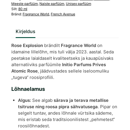
Meeste parfüüm
,
Naiste parfüüm
,
Unisex parfüüm
Silt:
80 ml
Bränd:
Fragrance World
,
French Avenue
Kirjeldus
Rose Explosion
brändilt
Fragrance World
on
idamaine lillelõhn, mis tuli välja 2023. aastal. Seda
peetakse laialdaselt kvaliteetseks ja kauapüsivaks
alternatiiviks parfüümile
Initio Parfums Prives
Atomic Rose
, jäädvustades sellele iseloomuliku
„tugeva“ roosiprofiili.
Lõhnaelamus
Algus:
See algab
särava ja terava metallise
tsitruse ning roosa pipra sähvatusega
. Pipar on
selgelt tuntav, andes lõhnale vürtsika sädeme,
mis eristab seda traditsioonilistest „pehmetest“
roosilõhnadest.