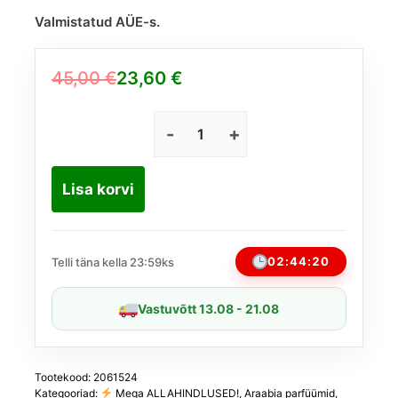
Valmistatud AÜE-s.
45,00
€
23,60
€
Algne
Praegune
hind
hind
oli:
on:
French
Avenue
45,00 €.
23,60 €.
Rose
Lisa korvi
Explosion
EDP
80
ml
02:44:19
Telli täna kella 23:59ks
(sarnane
Initio
Vastuvõtt 13.08 - 21.08
Atomic
Rose'iga)
kogus
Tootekood:
2061524
Kategooriad:
Mega ALLAHINDLUSED!
,
Araabia parfüümid
,