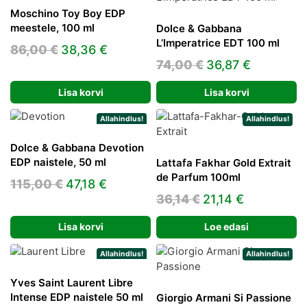
Moschino Toy Boy EDP
meestele, 100 ml
Dolce & Gabbana
L’Imperatrice EDT 100 ml
Algne
Praegune
86,00
€
38,36
€
Algne
Praegun
74,00
€
36,87
€
hind
hind
hind
hind
oli:
on:
Lisa korvi
Lisa korvi
oli:
on:
86,00 €.
38,36 €.
74,00 €.
36,87 €.
Allahindlus!
Allahindlus!
Dolce & Gabbana Devotion
EDP naistele, 50 ml
Lattafa Fakhar Gold Extrait
de Parfum 100ml
Algne
Praegune
115,00
€
47,18
€
Algne
Praegune
36,14
€
21,14
€
hind
hind
hind
hind
oli:
on:
Lisa korvi
Loe edasi
oli:
on:
115,00 €.
47,18 €.
36,14 €.
21,14 €.
Allahindlus!
Allahindlus!
Yves Saint Laurent Libre
Intense EDP naistele 50 ml
Giorgio Armani Si Passione