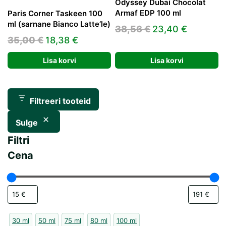
Odyssey Dubai Chocolat
Armaf EDP 100 ml
Paris Corner Taskeen 100
ml (sarnane Bianco Latte’le)
Algne
Praegun
38,56
€
23,40
€
Algne
Praegune
35,00
€
18,38
€
hind
hind
hind
hind
oli:
on:
Lisa korvi
Lisa korvi
oli:
on:
38,56 €.
23,40 €.
35,00 €.
18,38 €.
Filtreeri tooteid
Sulge
Filtri
Cena
30 ml
50 ml
75 ml
80 ml
100 ml