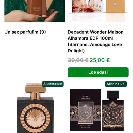
Unisex parfüüm
(9)
Decadent Wonder Maison
Alhambra EDP 100ml
(Sarnane: Amouage Love
Delight)
Algne
Praegun
39,00
€
25,00
€
hind
hind
Loe edasi
oli:
on:
39,00 €.
25,00 €.
Allahindlus!
Allahindlus!