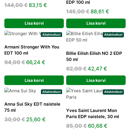
EDP 100 ml
Algne
Praegune
144,00
€
83,15
€
Algne
Praegu
145,00
€
88,61
€
hind
hind
hind
hind
oli:
on:
Lisa korvi
Lisa korvi
oli:
on:
144,00 €.
83,15 €.
145,00 €.
88,61 €.
Allahindlus!
Allahindlus!
Armani Stronger With You
EDT 100 ml
Billie Eilish Eilish NO 2 EDP
50 ml
Algne
Praegune
94,00
€
66,24
€
Algne
Praegun
62,00
€
42,47
€
hind
hind
hind
hind
oli:
on:
Lisa korvi
Lisa korvi
oli:
on:
94,00 €.
66,24 €.
62,00 €.
42,47 €.
Allahindlus!
Allahindlus!
Anna Sui Sky EDT naistele
75 ml
Yves Saint Laurent Mon
Paris EDP naistele, 30 ml
Algne
Praegune
30,00
€
25,60
€
Algne
Praegun
85,00
€
60,68
€
hind
hind