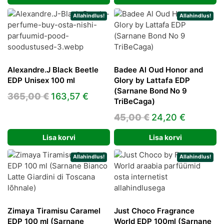
oli:
on:
240,00 €.
167,81 €.
134,00 €.
75,13 €.
Allahindlus!
Allahindlus!
Alexandre.J Black Beetle
Badee Al Oud Honor and
EDP Unisex 100 ml
Glory by Lattafa EDP
(Sarnane Bond No 9
Algne
Praegune
365,00
€
163,57
€
TriBeCaga)
hind
hind
Algne
Praegun
45,00
€
24,20
€
oli:
on:
hind
hind
365,00 €.
163,57 €.
Lisa korvi
Lisa korvi
oli:
on:
45,00 €.
24,20 €.
Allahindlus!
Allahindlus!
Zimaya Tiramisu Caramel
Just Choco Fragrance
EDP 100 ml (Sarnane
World EDP 100ml (Sarnane