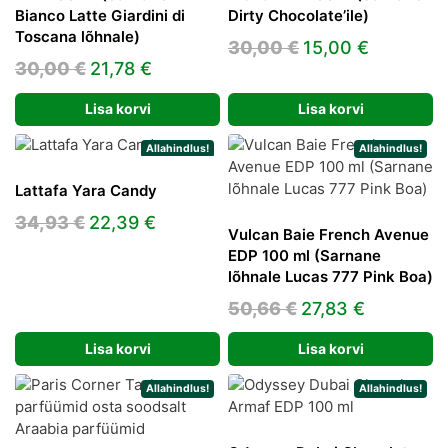
Bianco Latte Giardini di
Dirty Chocolate’ile)
Toscana lõhnale)
Algne
Praegun
30,00
€
15,00
€
Algne
Praegune
30,00
€
21,78
€
hind
hind
hind
hind
oli:
on:
Lisa korvi
Lisa korvi
oli:
on:
30,00 €.
15,00 €.
30,00 €.
21,78 €.
Allahindlus!
Allahindlus!
Lattafa Yara Candy
Algne
Praegune
34,93
€
22,39
€
Vulcan Baie French Avenue
hind
hind
EDP 100 ml (Sarnane
oli:
on:
lõhnale Lucas 777 Pink Boa)
34,93 €.
22,39 €.
Algne
Praegun
50,66
€
27,83
€
hind
hind
Lisa korvi
Lisa korvi
oli:
on:
50,66 €.
27,83 €.
Allahindlus!
Allahindlus!