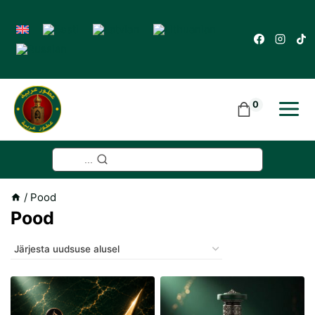
Skip
to
content
0
...
/
Pood
Pood