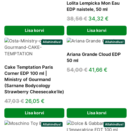
Lolita Lempicka Mon Eau
EDP naistele, 50 ml
Algne
Praegun
38,56
€
34,32
€
hind
hind
Lisa korvi
Lisa korvi
oli:
on:
38,56 €.
34,32 €.
Allahindlus!
Allahindlus!
Ariana Grande Cloud EDP
50 ml
Cake Temptation Paris
Algne
Praegun
54,00
€
41,66
€
Corner EDP 100 ml |
hind
hind
Ministry of Gourmand
oli:
on:
(Sarnane Bodycology
Strawberry Cheesecake’ile)
54,00 €.
41,66 €.
Algne
Praegune
47,03
€
26,05
€
hind
hind
Lisa korvi
Lisa korvi
oli:
on:
47,03 €.
26,05 €.
Allahindlus!
Allahindlus!