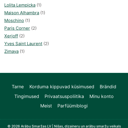
Lolita Lempicka
(1)
Maison Alhambra
(1)
Moschino
(1)
Paris Corner
(2)
Xerjoff
(2)
Yves Saint Laurent
(2)
Zimaya
(1)
Tarne
Korduma kippuvad küsimused
Brändid
Tingimused
Privaatsuspoliitika
Minu konto
Meist
Parfüümiblogi
© 2026 Arābu Smaržas LV | Nišas, dizaineru un arābu smaržu veikals