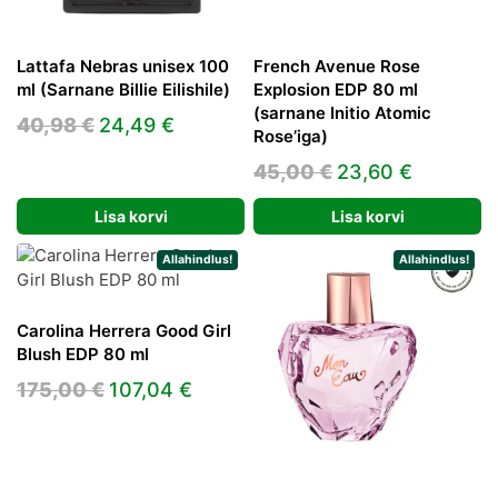
Lattafa Nebras unisex 100
French Avenue Rose
ml (Sarnane Billie Eilishile)
Explosion EDP 80 ml
(sarnane Initio Atomic
Algne
Praegune
40,98
€
24,49
€
Rose’iga)
hind
hind
Algne
Praegun
45,00
€
23,60
€
oli:
on:
hind
hind
40,98 €.
24,49 €.
Lisa korvi
Lisa korvi
oli:
on:
45,00 €.
23,60 €.
Allahindlus!
Allahindlus!
Carolina Herrera Good Girl
Blush EDP 80 ml
Algne
Praegune
175,00
€
107,04
€
hind
hind
oli:
on:
175,00 €.
107,04 €.