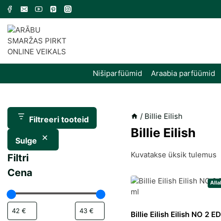
Skip
to
content
Nišiparfüümid
Araabia parfüümid
/
Billie Eilish
Filtreeri tooteid
Billie Eilish
Sulge
Kuvatakse üksik tulemus
Filtri
Cena
Alla
Billie Eilish Eilish NO 2 E