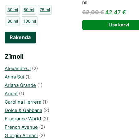
ml
30 ml
50 ml
75 ml
Algne
Pra
62,00
€
42,47
€
hind
hind
80 ml
100 ml
Lisa korvi
oli:
on:
62,00 €.
42,4
Rakenda
Zīmoli
Alexandre.J
(2)
Anna Sui
(1)
Ariana Grande
(1)
Armaf
(1)
Carolina Herrera
(1)
Dolce & Gabbana
(2)
Fragrance World
(2)
French Avenue
(2)
Giorgio Armani
(2)