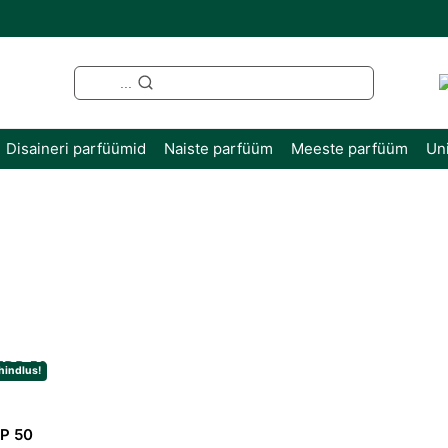
...
Disaineri parfüümid
Naiste parfüüm
Meeste parfüüm
Un
hindlus!
DP 50