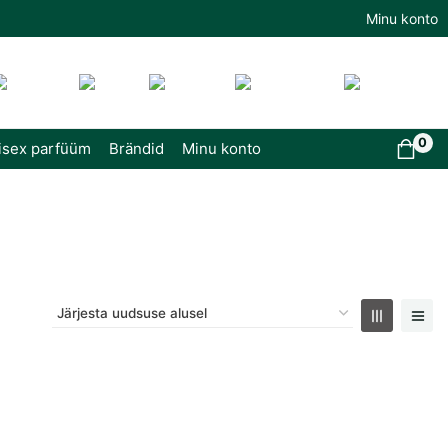
Minu konto
0
isex parfüüm
Brändid
Minu konto