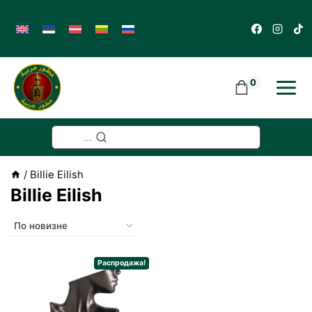
Skip
to
content
0
...
/
Billie Eilish
Billie Eilish
Распродажа!