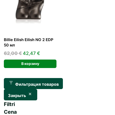
Billie Eilish Eilish NO 2 EDP
50 мл
Первоначальная
Текущая
62,00
€
42,47
€
цена
цена:
В корзину
составляла
42,47 €.
62,00 €.
Фильтрация товаров
Закрыть
Filtri
Cena