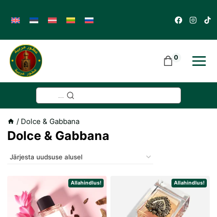
Skip
to
content
0
...
/
Dolce & Gabbana
Dolce & Gabbana
Allahindlus!
Allahindlus!