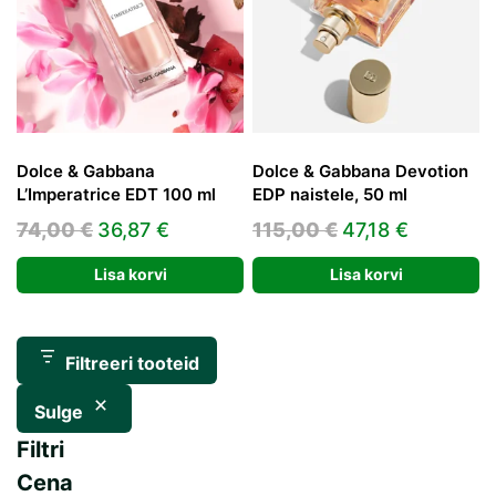
Dolce & Gabbana
Dolce & Gabbana Devotion
L’Imperatrice EDT 100 ml
EDP naistele, 50 ml
Algne
Praegune
Algne
Praegun
74,00
€
36,87
€
115,00
€
47,18
€
hind
hind
hind
hind
Lisa korvi
Lisa korvi
oli:
on:
oli:
on:
74,00 €.
36,87 €.
115,00 €.
47,18 €.
Filtreeri tooteid
Sulge
Filtri
Cena