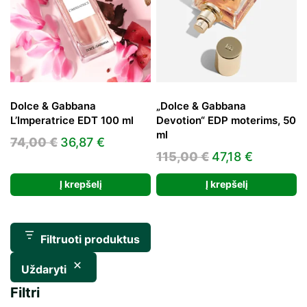
Dolce & Gabbana
„Dolce & Gabbana
L’Imperatrice EDT 100 ml
Devotion“ EDP moterims, 50
ml
Original
Current
74,00
€
36,87
€
Original
Current
115,00
€
47,18
€
price
price
price
price
was:
is:
Į krepšelį
Į krepšelį
was:
is:
74,00 €.
36,87 €.
115,00 €.
47,18 €.
Filtruoti produktus
Uždaryti
Filtri