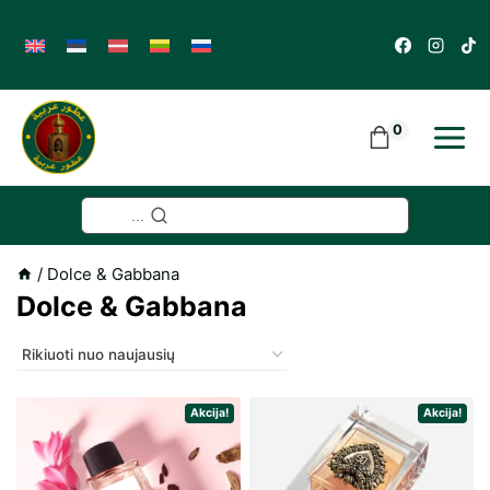
Skip
to
content
0
...
/
Dolce & Gabbana
Dolce & Gabbana
Akcija!
Akcija!