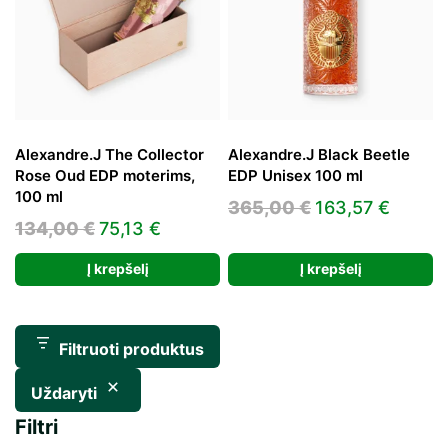
Alexandre.J The Collector
Alexandre.J Black Beetle
Rose Oud EDP moterims,
EDP Unisex 100 ml
100 ml
Original
Curre
365,00
€
163,57
€
Original
Current
134,00
€
75,13
€
price
price
price
price
was:
is:
Į krepšelį
Į krepšelį
was:
is:
365,00 €.
163,57
134,00 €.
75,13 €.
Filtruoti produktus
Uždaryti
Filtri