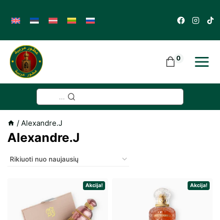
Skip
to
content
0
...
/
Alexandre.J
Alexandre.J
Akcija!
Akcija!