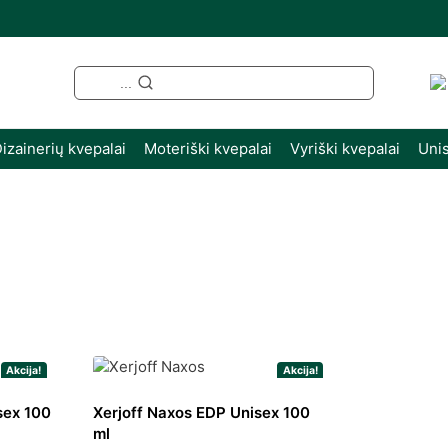
...
izainerių kvepalai
Moteriški kvepalai
Vyriški kvepalai
Unis
ūšiuojama
gal
ujausią
Akcija!
Akcija!
sex 100
Xerjoff Naxos EDP Unisex 100
ml