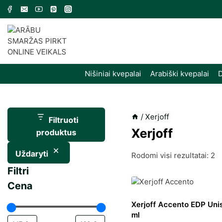
Skip
to
content
Nišiniai kvepalai
Arabiški kvepalai
D
/
Xerjoff
Filtruoti
Xerjoff
produktus
Uždaryti
R
Rodomi visi rezultatai: 2
Filtri
pa
Cena
na
Xerjoff Accento EDP Uni
ml