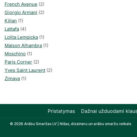
French Avenue
(2)
Giorgio Armani
(2)
Kilian
(1)
Lattafa
(4)
Lolita Lempicka
(1)
Maison Alhambra
(1)
Moschino
(1)
Paris Corner
(2)
Yves Saint Laurent
(2)
Zimaya
(1)
Pristatymas
Dažnai užduodami klaus
© 2026 Arābu Smaržas LV | Nišas, dizaineru un arābu smaržu veikals