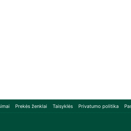
imai
Prekės ženklai
Taisyklės
Privatumo politika
Pa