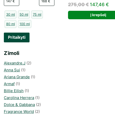
Original
Cu
275,00
€
147,46
€
price
pr
30 ml
50 ml
75 ml
Į krepšelį
was:
is:
80 ml
100 ml
275,00 €.
14
Pritaikyti
Zīmoli
Alexandre.J
(2)
Anna Sui
(1)
Ariana Grande
(1)
Armaf
(1)
Billie Eilish
(1)
Carolina Herrera
(1)
Dolce & Gabbana
(2)
Fragrance World
(2)