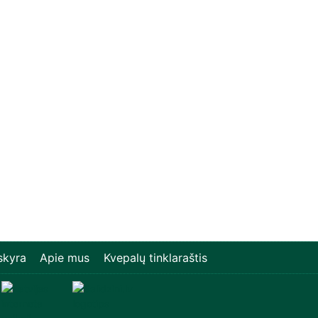
skyra
Apie mus
Kvepalų tinklaraštis
Televizori, Operatīvā atmiņa, Sadzīves tehnika, Ziem