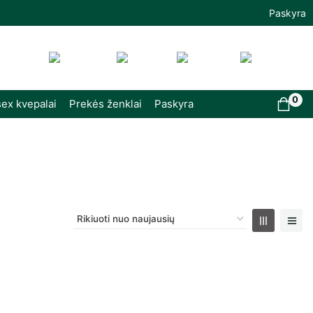
Paskyra
0
ex kvepalai
Prekės ženklai
Paskyra