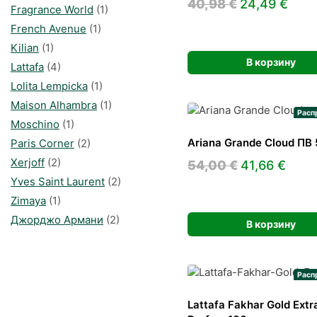
Первонача
Тек
40,98
€
24,49
€
Fragrance World
(1)
цена
цена
French Avenue
(1)
составляла
24,4
Kilian
(1)
40,98 €.
В корзину
Lattafa
(4)
Lolita Lempicka
(1)
Maison Alhambra
(1)
Расп
Moschino
(1)
Ariana Grande Cloud ПВ 
Paris Corner
(2)
Xerjoff
(2)
Первонача
Тек
54,00
€
41,66
€
Yves Saint Laurent
(2)
цена
цена
Zimaya
(1)
составляла
41,66
Джорджо Армани
(2)
54,00 €.
В корзину
Расп
Lattafa Fakhar Gold Extra