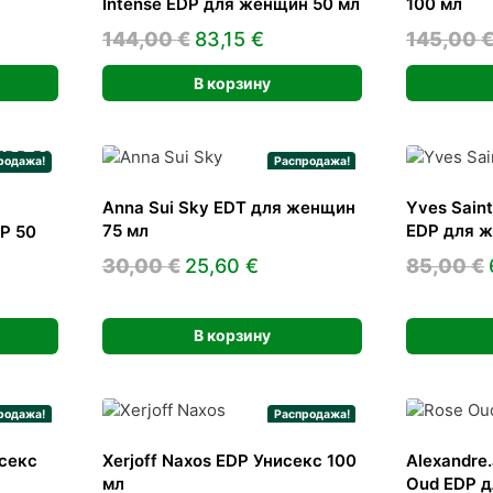
Intense EDP для женщин 50 мл
100 мл
ьная
щая
Первоначальная
Текущая
144,00
€
83,15
€
145,00
цена
цена:
В корзину
€.
составляла
83,15 €.
144,00 €.
родажа!
Распродажа!
Anna Sui Sky EDT для женщин
Yves Saint
75 мл
EDP для ж
DP 50
Первоначальная
Текущая
30,00
€
25,60
€
85,00
€
льная
ущая
цена
цена:
:
составляла
25,60 €.
В корзину
7 €.
30,00 €.
родажа!
Распродажа!
исекс
Xerjoff Naxos EDP Унисекс 100
Alexandre.
мл
Oud EDP д