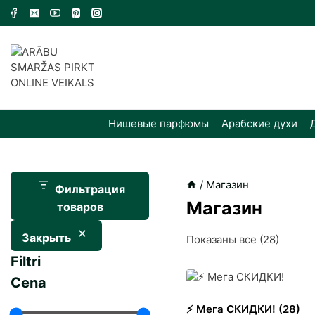
Skip
to
content
Нишевые парфюмы
Арабские духи
/
Магазин
Фильтрация
Магазин
товаров
Закрыть
Сортир
Показаны все (28)
Filtri
самые
Cena
недав
⚡️ Мега СКИДКИ!
(28)