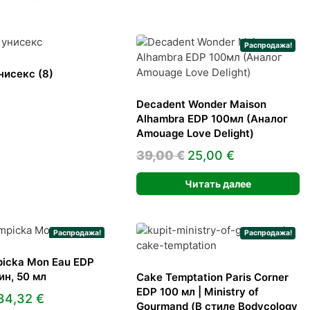
Распродажа!
нисекс
(8)
Decadent Wonder Maison
Alhambra EDP 100мл (Аналог
Amouage Love Delight)
Первоначальная
Текущая
39,00
€
25,00
€
цена
цена:
Читать далее
составляла
25,00 €.
39,00 €.
Распродажа!
Распродажа!
mpicka Mon Eau EDP
н, 50 мл
Cake Temptation Paris Corner
EDP 100 мл | Ministry of
Первоначальная
Текущая
34,32
€
Gourmand (В стиле Bodycology