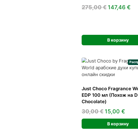
Первонач
Те
275,00
€
147,46
€
цена
це
составлял
14
275,00 €.
В корзину
Расп
Just Choco Fragrance Wo
EDP 100 мл (Похож на Di
Chocolate)
Первонача
Тек
30,00
€
15,00
€
цена
цена
В корзину
составляла
15,0
30,00 €.