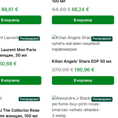
100 мл
Первоначальная
Текущая
Первоначальная
Текущая
€
88,61
€
94,00
€
66,24
€
цена
цена:
цена
цена:
В корзину
В корзину
составляла
88,61 €.
составляла
66,24 €.
145,00 €.
94,00 €.
Распродажа!
Распродажа!
 Laurent Mon Paris
енщин, 30 мл
Kilian Angels’ Share EDP 50 мл
Первоначальная
Текущая
60,68
€
Первоначальная
Текущая
270,00
€
190,96
€
цена
цена:
цена
цена:
составляла
60,68 €.
В корзину
В корзину
составляла
190,96 €.
85,00 €.
270,00 €.
Распродажа!
Распродажа!
J The Collector Rose
ля женщин, 100 мл