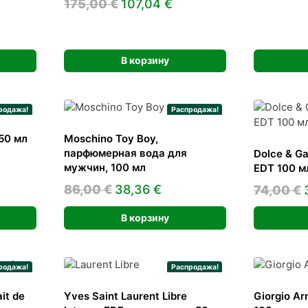
льная
ущая
Первоначальная
Текущая
175,00
€
107,04
€
:
цена
цена:
9 €.
составляла
107,04 €.
175,00 €.
В корзину
родажа!
Распродажа!
50 мл
Moschino Toy Boy,
парфюмерная вода для
Dolce & Ga
льная
ущая
мужчин, 100 мл
EDT 100 м
:
Первоначальная
Текущая
86,00
€
38,36
€
74,00
€
 €.
цена
цена:
В корзину
составляла
38,36 €.
86,00 €.
родажа!
Распродажа!
it de
Yves Saint Laurent Libre
Giorgio Ar