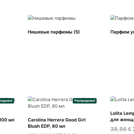
Нишевые парфюмы
(5)
Парфюм у
родажа!
Распродажа!
Lolita Le
для женщи
100 мл
Carolina Herrera Good Girl
Blush EDP, 80 мл
38,56
€