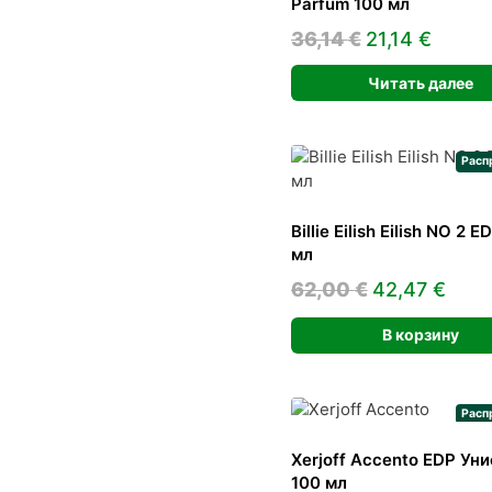
Parfum 100 мл
Первоначал
Теку
36,14
€
21,14
€
цена
цена:
Читать далее
составляла
21,14 
36,14 €.
Расп
Billie Eilish Eilish NO 2 E
мл
Первонача
Тек
62,00
€
42,47
€
цена
цена
В корзину
составляла
42,4
62,00 €.
Расп
Xerjoff Accento EDP Ун
100 мл