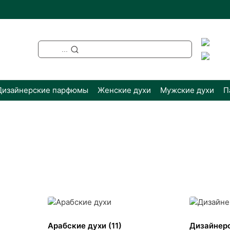
...
Дизайнерские парфюмы
Женские духи
Мужские духи
П
овка:
ние
Арабские духи
(11)
Дизайнер