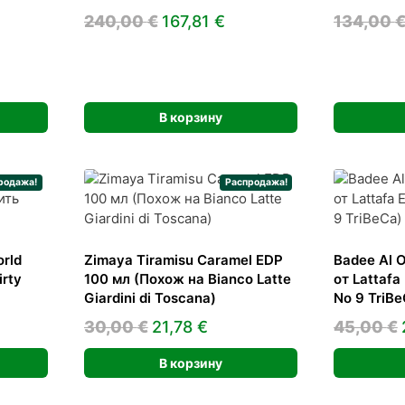
альная
кущая
Первоначальная
Текущая
240,00
€
167,81
€
134,00
на:
цена
цена:
а
7,46 €.
составляла
167,81 €.
240,00 €.
В корзину
родажа!
Распродажа!
rld
Zimaya Tiramisu Caramel EDP
Badee Al O
rty
100 мл (Похож на Bianco Latte
от Lattafa
Giardini di Toscana)
No 9 TriBe
льная
ущая
Первоначальная
Текущая
30,00
€
21,78
€
45,00
€
:
цена
цена:
В корзину
0 €.
составляла
21,78 €.
30,00 €.