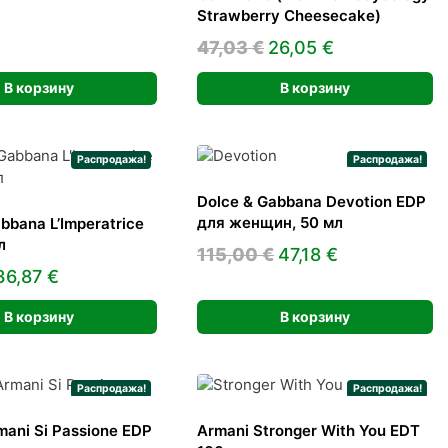
цена
цена:
Strawberry Cheesecake)
составляла
34,32 €.
Первоначальная
Текущая
47,03
€
26,05
€
38,56 €.
цена
цена:
В корзину
В корзину
составляла
26,05 €.
47,03 €.
Распродажа!
Распродажа!
Dolce & Gabbana Devotion EDP
для женщин, 50 мл
bbana L’Imperatrice
л
Первоначальная
Текущая
115,00
€
47,18
€
Первоначальная
Текущая
36,87
€
цена
цена:
цена
цена:
составляла
47,18 €.
В корзину
В корзину
составляла
36,87 €.
115,00 €.
74,00 €.
Распродажа!
Распродажа!
mani Si Passione EDP
Armani Stronger With You EDT