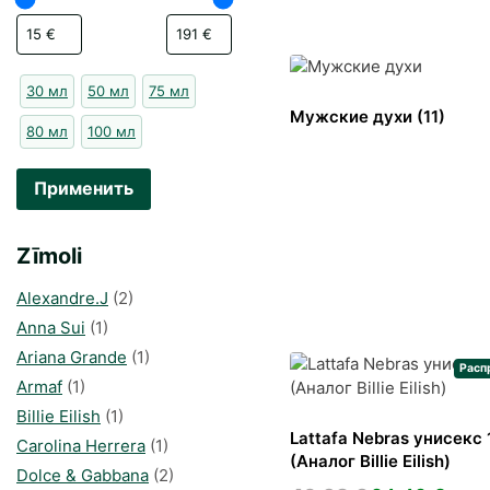
30 мл
50 мл
75 мл
Мужские духи
(11)
80 мл
100 мл
Применить
Zīmoli
Alexandre.J
(2)
Anna Sui
(1)
Ariana Grande
(1)
Расп
Armaf
(1)
Billie Eilish
(1)
Lattafa Nebras унисекс 
Carolina Herrera
(1)
(Аналог Billie Eilish)
Dolce & Gabbana
(2)