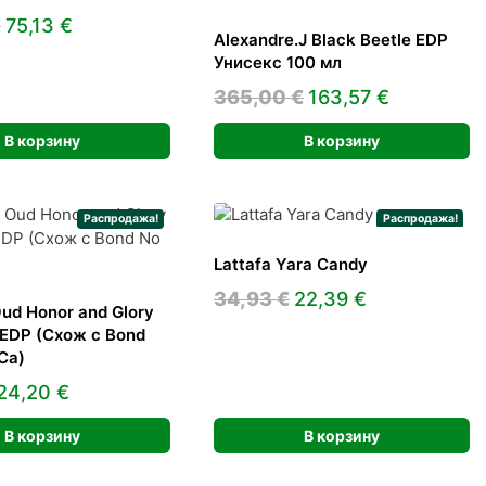
Первоначальная
Текущая
€
75,13
€
Alexandre.J Black Beetle EDP
цена
цена:
Унисекс 100 мл
составляла
75,13 €.
Первоначальная
Текущая
365,00
€
163,57
€
134,00 €.
цена
цена:
В корзину
В корзину
составляла
163,57 €.
365,00 €.
Распродажа!
Распродажа!
Lattafa Yara Candy
Первоначальная
Текущая
34,93
€
22,39
€
ud Honor and Glory
цена
цена:
 EDP (Схож с Bond
составляла
22,39 €.
Ca)
34,93 €.
Первоначальная
Текущая
24,20
€
цена
цена:
В корзину
В корзину
составляла
24,20 €.
45,00 €.