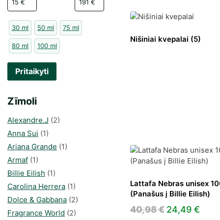
30 ml
50 ml
75 ml
Nišiniai kvepalai
(5)
80 ml
100 ml
Pritaikyti
Zīmoli
Alexandre.J
(2)
Anna Sui
(1)
Ariana Grande
(1)
Armaf
(1)
Billie Eilish
(1)
Lattafa Nebras unisex 10
Carolina Herrera
(1)
(Panašus į Billie Eilish)
Dolce & Gabbana
(2)
Original
Curr
40,98
€
24,49
€
Fragrance World
(2)