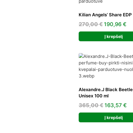
Kilian Angels’ Share EDP
Original
Cu
270,00
€
190,96
€
price
pr
Į krepšelį
was:
is:
270,00 €.
19
Alexandre.J Black Beetl
Unisex 100 ml
Original
Cu
365,00
€
163,57
€
price
pr
Į krepšelį
was:
is:
365,00 €.
16