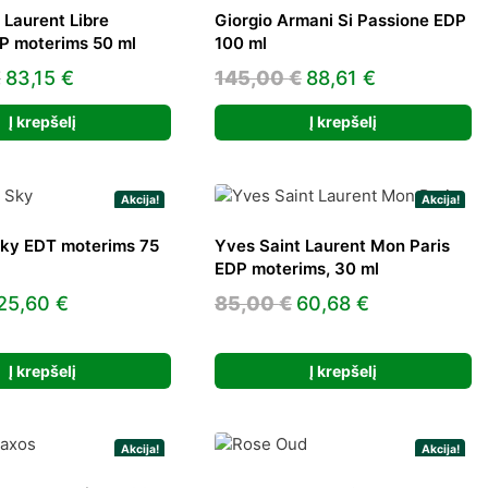
 Laurent Libre
Giorgio Armani Si Passione EDP
P moterims 50 ml
100 ml
Original
Current
Original
Current
€
83,15
€
145,00
€
88,61
€
price
price
price
price
Į krepšelį
Į krepšelį
was:
is:
was:
is:
144,00 €.
83,15 €.
145,00 €.
88,61 €.
Akcija!
Akcija!
Sky EDT moterims 75
Yves Saint Laurent Mon Paris
EDP moterims, 30 ml
Original
Current
Original
Current
25,60
€
85,00
€
60,68
€
price
price
price
price
was:
is:
was:
is:
Į krepšelį
Į krepšelį
30,00 €.
25,60 €.
85,00 €.
60,68 €.
Akcija!
Akcija!