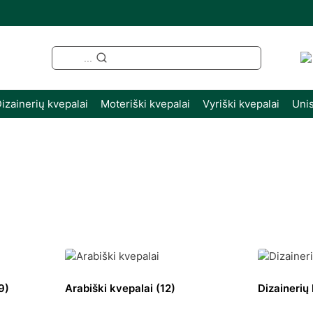
...
izainerių kvepalai
Moteriški kvepalai
Vyriški kvepalai
Unis
Rūšiuojama
pagal
naujausią
9)
Arabiški kvepalai
(12)
Dizainerių