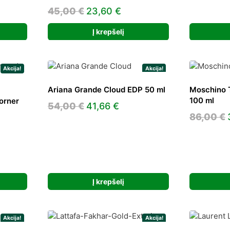
e
Original
Current
45,00
€
23,60
€
price
price
9 €.
Į krepšelį
was:
is:
45,00 €.
23,60 €.
Akcija!
Akcija!
Ariana Grande Cloud EDP 50 ml
Moschino 
100 ml
orner
Original
Current
54,00
€
41,66
€
86,00
€
price
price
was:
is:
54,00 €.
41,66 €.
ent
Į krepšelį
 €.
Akcija!
Akcija!