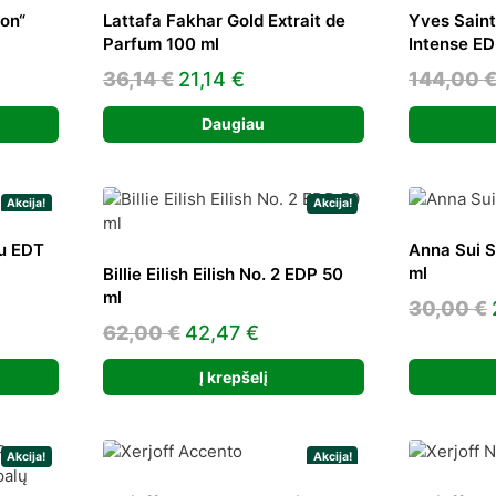
on“
Lattafa Fakhar Gold Extrait de
Yves Saint
Parfum 100 ml
Intense ED
ent
Original
Current
36,14
€
21,14
€
144,00
e
price
price
Daugiau
was:
is:
 €.
36,14 €.
21,14 €.
Akcija!
Akcija!
u EDT
Anna Sui 
ml
Billie Eilish Eilish No. 2 EDP 50
ml
ent
30,00
€
Original
Current
62,00
€
42,47
€
e
price
price
Į krepšelį
was:
is:
4 €.
62,00 €.
42,47 €.
Akcija!
Akcija!