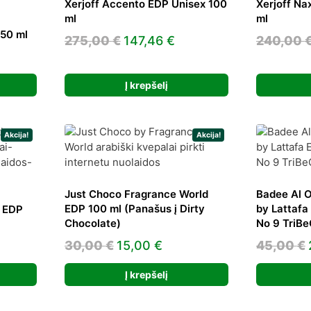
Xerjoff Accento EDP Unisex 100
Xerjoff Na
ml
ml
 50 ml
Original
Current
275,00
€
147,46
€
240,00
rrent
price
price
ice
was:
is:
Į krepšelį
275,00 €.
147,46 €.
0,96 €.
Akcija!
Akcija!
Just Choco Fragrance World
Badee Al O
EDP 100 ml (Panašus į Dirty
by Lattafa
e EDP
Chocolate)
No 9 TriBe
Original
Current
rrent
30,00
€
15,00
€
45,00
€
price
price
ice
Į krepšelį
was:
is:
30,00 €.
15,00 €.
3,57 €.