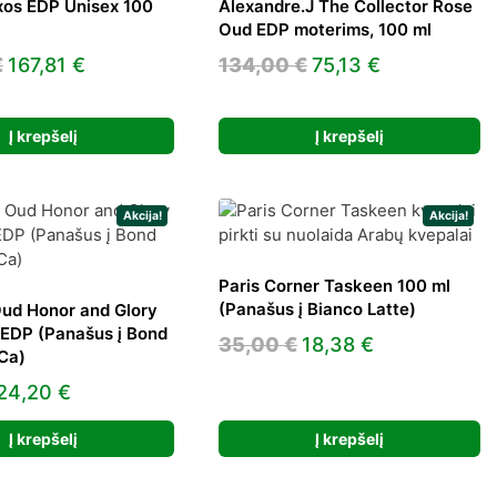
xos EDP Unisex 100
Alexandre.J The Collector Rose
Oud EDP moterims, 100 ml
Original
Current
Original
Current
€
167,81
€
134,00
€
75,13
€
price
price
price
price
was:
is:
was:
is:
Į krepšelį
Į krepšelį
240,00 €.
167,81 €.
134,00 €.
75,13 €.
Akcija!
Akcija!
Paris Corner Taskeen 100 ml
(Panašus į Bianco Latte)
ud Honor and Glory
 EDP (Panašus į Bond
Original
Current
35,00
€
18,38
€
Ca)
price
price
Original
Current
24,20
€
was:
is:
price
price
35,00 €.
18,38 €.
Į krepšelį
Į krepšelį
was:
is:
45,00 €.
24,20 €.