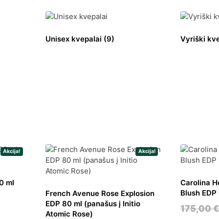
Unisex kvepalai
(9)
Vyriški kv
Akcija!
Akcija!
0 ml
Carolina H
Blush EDP
French Avenue Rose Explosion
EDP 80 ml (panašus į Initio
ent
175,00
€
Atomic Rose)