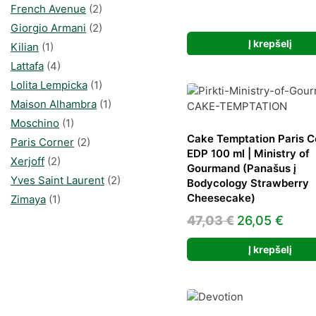
price
pric
French Avenue
(2)
was:
is:
Giorgio Armani
(2)
40,98 €.
24,4
Į krepšelį
Kilian
(1)
Lattafa
(4)
Lolita Lempicka
(1)
Maison Alhambra
(1)
Moschino
(1)
Cake Temptation Paris C
Paris Corner
(2)
EDP 100 ml | Ministry of
Xerjoff
(2)
Gourmand (Panašus į
Yves Saint Laurent
(2)
Bodycology Strawberry
Cheesecake)
Zimaya
(1)
Original
Curr
47,03
€
26,05
€
price
price
Į krepšelį
was:
is:
47,03 €.
26,05