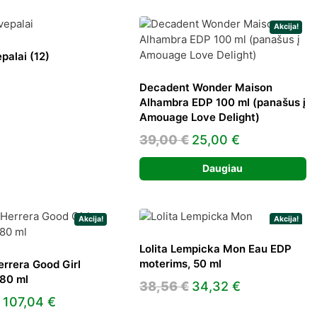
Akcija!
epalai
(12)
Decadent Wonder Maison
Alhambra EDP 100 ml (panašus į
Amouage Love Delight)
Original
Current
39,00
€
25,00
€
price
price
Daugiau
was:
is:
39,00 €.
25,00 €.
Akcija!
Akcija!
Lolita Lempicka Mon Eau EDP
moterims, 50 ml
errera Good Girl
 80 ml
Original
Current
38,56
€
34,32
€
Original
Current
107,04
€
price
price