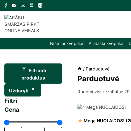
Skip
to
content
Nišiniai kvepalai
Arabiški kvepalai
D
/
Parduotuvė
Filtruoti
Parduotuvė
produktus
Uždaryti
Rodomi visi rezultatai: 29
Filtri
Cena
Mega NUOLAIDOS!
(2