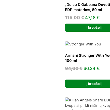
„Dolce & Gabbana Devoti
EDP moterims, 50 ml
Original
Curr
115,00
€
47,18
€
price
pric
Į krepšelį
was:
is:
115,00 €.
47,18
Armani Stronger With Yo
100 ml
Original
Curr
94,00
€
66,24
€
price
pric
was:
is:
Į krepšelį
94,00 €.
66,2