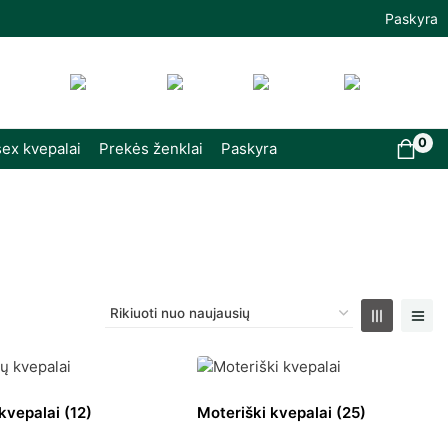
Paskyra
0
ex kvepalai
Prekės ženklai
Paskyra
 kvepalai
(12)
Moteriški kvepalai
(25)