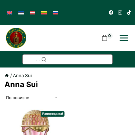
Skip
to
content
0
...
/
Anna Sui
Anna Sui
Распродажа!