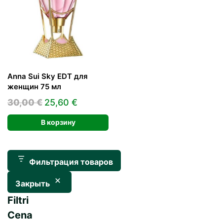
Anna Sui Sky EDT для
женщин 75 мл
Первоначальная
Текущая
30,00
€
25,60
€
цена
цена:
В корзину
составляла
25,60 €.
30,00 €.
Фильтрация товаров
Закрыть
Filtri
Cena