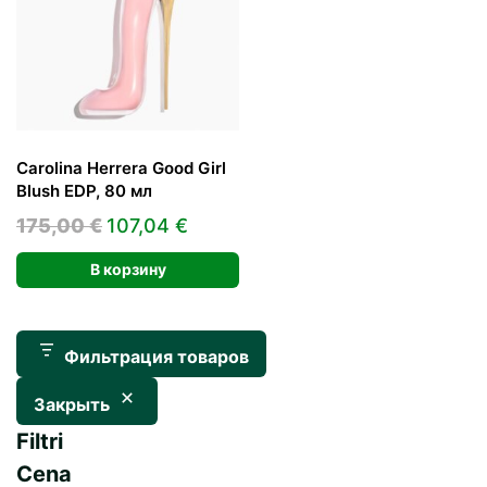
Carolina Herrera Good Girl
Blush EDP, 80 мл
Первоначальная
Текущая
175,00
€
107,04
€
цена
цена:
В корзину
составляла
107,04 €.
175,00 €.
Фильтрация товаров
Закрыть
Filtri
Cena