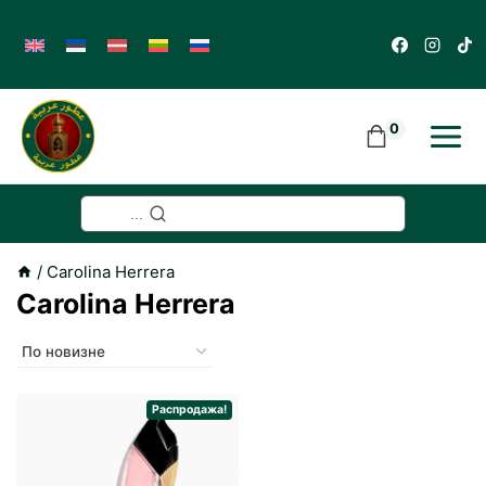
Skip
to
content
0
...
/
Carolina Herrera
Carolina Herrera
Распродажа!