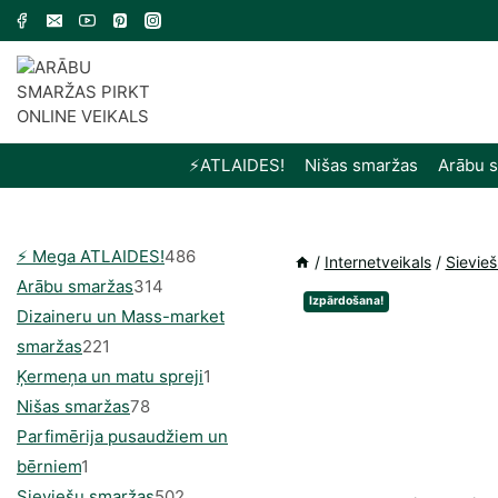
Skip
to
content
⚡️ATLAIDES!
Nišas smaržas
Arābu 
486
⚡️ Mega ATLAIDES!
486
/
Internetveikals
/
Sievie
314
produkts
Arābu smaržas
314
Izpārdošana!
produkti
Dizaineru un Mass-market
221
smaržas
221
produkts
1
Ķermeņa un matu spreji
1
78
produkti
Nišas smaržas
78
produkts
Parfimērija pusaudžiem un
1
bērniem
1
produkti
502
Sieviešu smaržas
502