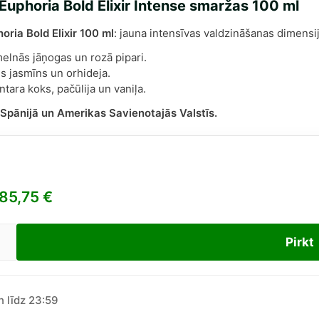
 Euphoria Bold Elixir Intense smaržas 100 ml
oria Bold Elixir 100 ml
: jauna intensīvas valdzināšanas dimensij
elnās jāņogas un rozā pipari.
es jasmīns un orhideja.
ntara koks, pačūlija un vaniļa.
 Spānijā un Amerikas Savienotajās Valstīs.
85,75
€
Pirkt
in
.
oria
n līdz 23:59