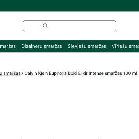
...
smaržas
Dizaineru smaržas
Sieviešu smaržas
Vīriešu sma
šu smaržas
/
Calvin Klein Euphoria Bold Elixir Intense smaržas 100 ml