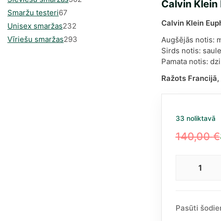
Calvin Klein
67
produkts
Smaržu testeri
67
Calvin Klein Euph
produkts
232
Unisex smaržas
232
produkts
293
Vīriešu smaržas
293
Augšējās notis: m
Sirds notis: saul
produkts
Pamata notis: dzi
Ražots Francijā,
33 noliktavā
140,00
€
Original
Current
price
price
Calv
was:
is:
Klein
140,00 €
85,75 €.
Euph
Bold
Pasūti šodie
Elixir