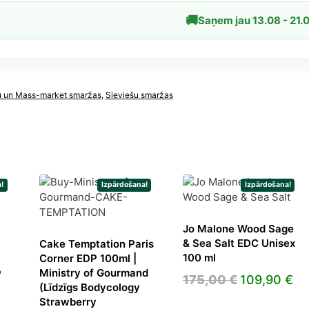
nse
🚚
Saņem jau 13.08 - 21.
žas
dzums
u un Mass-market smaržas
,
Sieviešu smaržas
!
Izpārdošana!
Izpārdošana!
Jo Malone Wood Sage
& Sea Salt EDC Unisex
Cake Temptation Paris
100 ml
Corner EDP 100ml |
Ministry of Gourmand
P
Original
Cu
175,00
€
109,90
€
(Līdzīgs Bodycology
price
pr
Strawberry