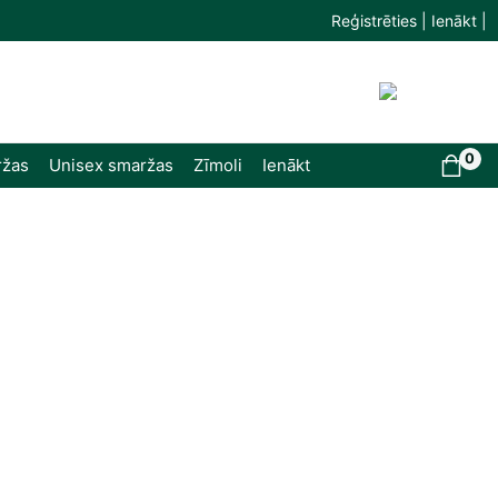
Reģistrēties | Ienākt |
0
ržas
Unisex smaržas
Zīmoli
Ienākt