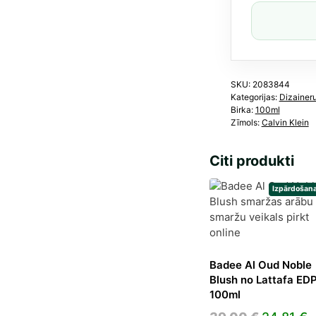
Inte
smar
100
ml
dau
SKU:
2083844
Kategorijas:
Dizainer
Birka:
100ml
Zīmols:
Calvin Klein
Citi produkti
Izpārdošana
Badee Al Oud Noble
Blush no Lattafa ED
100ml