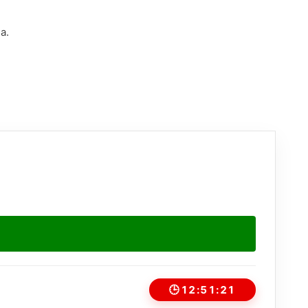
a.
🕒
12:51:21