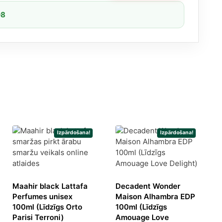
08
Izpārdošana!
Izpārdošana!
Maahir black Lattafa
Decadent Wonder
Perfumes unisex
Maison Alhambra EDP
rrent
100ml (Līdzīgs Orto
100ml (Līdzīgs
ice
Parisi Terroni)
Amouage Love