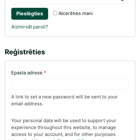
g
l
Atcerēties mani
Pieslēgties
ā
i
Aizmirsāt paroli?
t
g
s
ā
Reģistrēties
t
s
O
Epasta adrese
*
b
l
A link to set a new password will be sent to your
email address.
i
g
Your personal data will be used to support your
experience throughout this website, to manage
ā
access to your account, and for other purposes
t