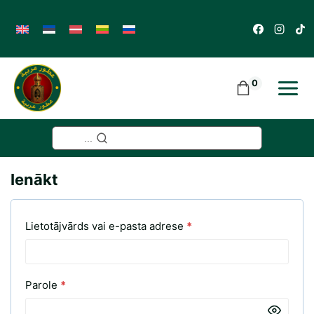
Skip
to
content
0
...
Ienākt
O
Lietotājvārds vai e-pasta adrese
*
b
l
O
Parole
*
i
b