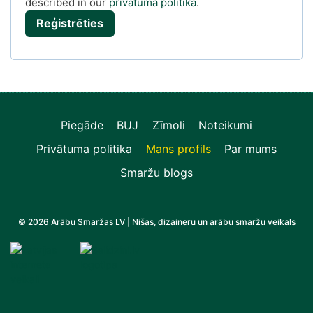
described in our
privātuma politika
.
Reģistrēties
s
Piegāde
BUJ
Zīmoli
Noteikumi
Privātuma politika
Mans profils
Par mums
Smaržu blogs
© 2026 Arābu Smaržas LV | Nišas, dizaineru un arābu smaržu veikals
Televizori, Operatīvā atmiņa, Sadzīves tehnika, Zi