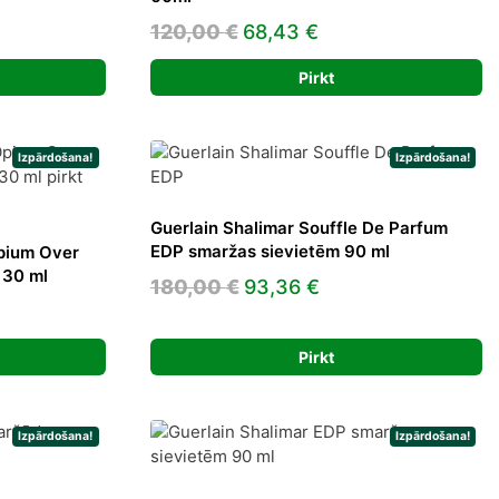
Original
Current
120,00
€
68,43
€
price
price
Pirkt
was:
is:
120,00 €.
68,43 €.
Izpārdošana!
Izpārdošana!
Guerlain Shalimar Souffle De Parfum
EDP smaržas sievietēm 90 ml
Opium Over
 30 ml
Original
Current
180,00
€
93,36
€
t
price
price
was:
is:
Pirkt
180,00 €.
93,36 €.
.
Izpārdošana!
Izpārdošana!