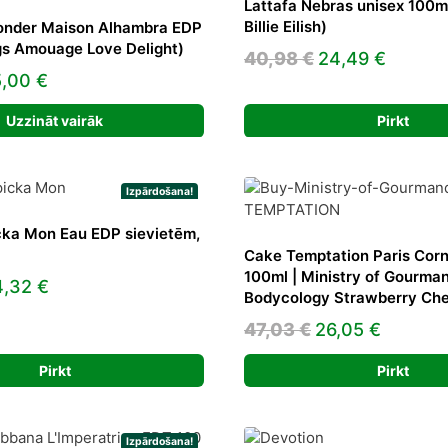
Lattafa Nebras unisex 100ml
Billie Eilish)
nder Maison Alhambra EDP
gs Amouage Love Delight)
Original
Curren
40,98
€
24,49
€
iginal
Current
5,00
€
price
price
ice
price
was:
is:
Uzzināt vairāk
Pirkt
s:
is:
40,98 €.
24,49 
,00 €.
25,00 €.
Izpārdošana!
cka Mon Eau EDP sievietēm,
Cake Temptation Paris Cor
100ml | Ministry of Gourman
iginal
Current
4,32
€
Bodycology Strawberry Ch
ice
price
Original
Curren
47,03
€
26,05
€
s:
is:
price
price
,56 €.
34,32 €.
Pirkt
Pirkt
was:
is:
47,03 €.
26,05 €
Izpārdošana!