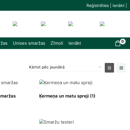
Reģistrēties | Ienākt |
0
ržas
Unisex smaržas
Zīmoli
Ienākt
smaržas
Ķermeņa un matu spreji
(1)