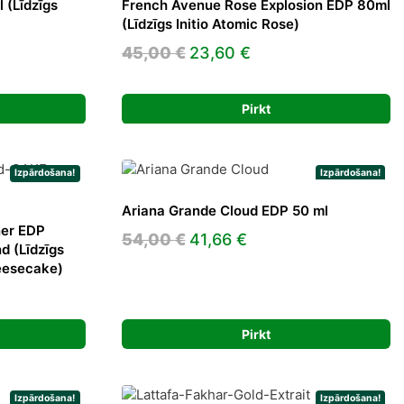
 (Līdzīgs
French Avenue Rose Explosion EDP 80ml
(Līdzīgs Initio Atomic Rose)
t
Original
Current
45,00
€
23,60
€
price
price
was:
is:
Pirkt
€.
45,00 €.
23,60 €.
Izpārdošana!
Izpārdošana!
Ariana Grande Cloud EDP 50 ml
ner EDP
Original
Current
54,00
€
41,66
€
d (Līdzīgs
price
price
eesecake)
was:
is:
t
54,00 €.
41,66 €.
Pirkt
.
Izpārdošana!
Izpārdošana!