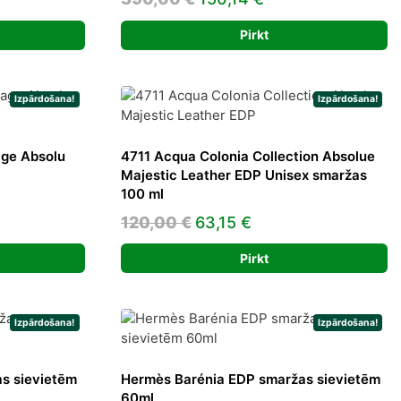
price
price
Pirkt
was:
is:
2 €.
390,00 €.
150,14 €.
Izpārdošana!
Izpārdošana!
ge Absolu
4711 Acqua Colonia Collection Absolue
Majestic Leather EDP Unisex smaržas
100 ml
nt
Original
Current
120,00
€
63,15
€
price
price
Pirkt
was:
is:
 €.
120,00 €.
63,15 €.
Izpārdošana!
Izpārdošana!
s sievietēm
Hermès Barénia EDP smaržas sievietēm
60ml