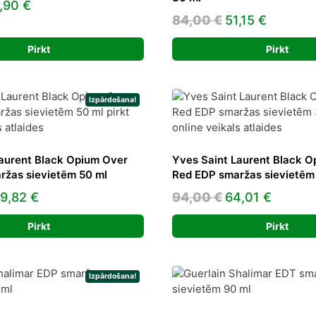
iginal
Current
,90
€
Original
Current
84,00
€
51,15
€
ice
price
price
price
s:
is:
Pirkt
Pirkt
was:
is:
,99 €.
13,90 €.
84,00 €.
51,15 €.
Izpārdošana!
aurent Black Opium Over
Yves Saint Laurent Black 
ržas sievietēm 50 ml
Red EDP smaržas sievietēm
riginal
Current
Original
Curren
79,82
€
94,00
€
64,01
€
rice
price
price
price
Pirkt
Pirkt
as:
is:
was:
is:
33,00 €.
79,82 €.
94,00 €.
64,01 €
Izpārdošana!