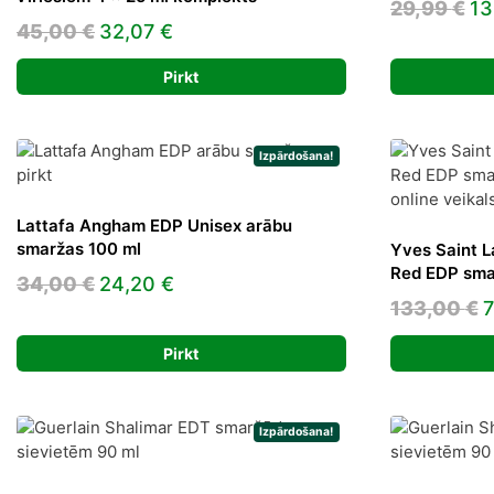
Or
29,99
€
13
Original
Current
45,00
€
32,07
€
pr
price
price
wa
Pirkt
was:
is:
29
45,00 €.
32,07 €.
Izpārdošana!
Lattafa Angham EDP Unisex arābu
smaržas 100 ml
Yves Saint L
Red EDP sma
Original
Current
34,00
€
24,20
€
O
133,00
€
price
price
p
was:
is:
Pirkt
w
34,00 €.
24,20 €.
1
Izpārdošana!