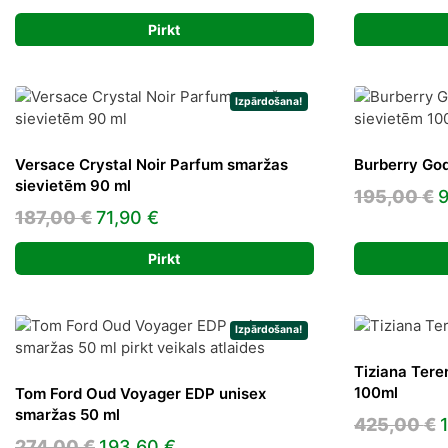
price
price
p
Pirkt
was:
is:
w
97,00 €.
54,45 €.
1
Izpārdošana!
Versace Crystal Noir Parfum smaržas
Burberry Go
sievietēm 90 ml
O
195,00
€
Original
Current
187,00
€
71,90
€
p
price
price
w
Pirkt
was:
is:
1
187,00 €.
71,90 €.
Izpārdošana!
Tiziana Tere
100ml
Tom Ford Oud Voyager EDP unisex
smaržas 50 ml
O
425,00
€
Original
Current
274,00
€
193,60
€