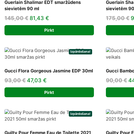
Guerlain Shalimar EDT smaržūdens
Guerlain Sha
sievietēm 90 ml
sievietēm 90
Original
Current
O
145,00
€
81,43
€
175,00
€
9
price
price
p
Pirkt
was:
is:
w
145,00 €.
81,43 €.
1
Izpārdošana!
Gucci Flora Gorgeous Jasmine EDP 30ml
Gucci Bambo
Original
Current
Or
93,00
€
47,03
€
90,00
€
4
price
price
pr
Pirkt
was:
is:
w
93,00 €.
47,03 €.
90
Izpārdošana!
Guilty Pour Femme Eau de Toilette 2021
Guilty Pour 