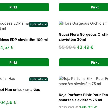
rice
price
price
price
Pirkt
Pirkt
as:
is:
was:
is:
67,00 €.
87,94 €.
197,00 €.
109,4
Izpārdošana!
Gucci Flora Gorgeous Orch
sievietēm 30ml
ddess EDP sievietēm 100 ml
Original
Curren
riginal
Current
59,90
€
43,49
€
94,57
€
price
price
rice
price
was:
is:
as:
is:
Pirkt
Pirkt
59,90 €.
43,49 
95,00 €.
94,57 €.
Izpārdošana!
nzi Hao unisex smaržas
Roja Parfums Elixir Pour F
smaržas sievietēm 75 ml
riginal
Current
164,56
€
Original
Curr
310,00
€
159,72
€