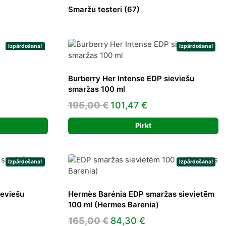
Smaržu testeri
(67)
Izpārdošana!
Izpārdošana!
Burberry Her Intense EDP sieviešu
t
smaržas 100 ml
Original
Current
195,00
€
101,47
€
price
price
.
Pirkt
was:
is:
195,00 €.
101,47 €.
Izpārdošana!
Izpārdošana!
ieviešu
Hermès Barénia EDP smaržas sievietēm
100 ml (Hermes Barenia)
ent
Original
Current
165,00
€
84,30
€