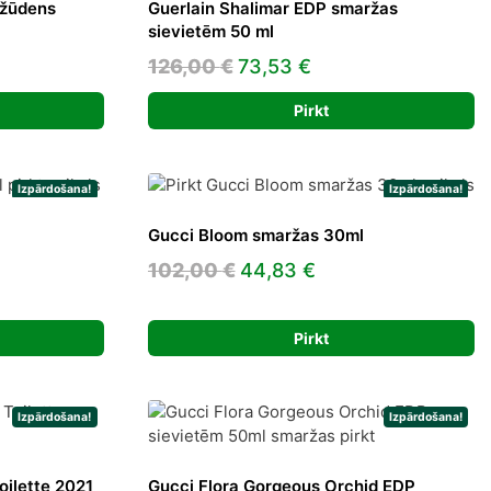
ržūdens
Guerlain Shalimar EDP smaržas
sievietēm 50 ml
nt
Original
Current
126,00
€
73,53
€
price
price
Pirkt
was:
is:
€.
126,00 €.
73,53 €.
Izpārdošana!
Izpārdošana!
Gucci Bloom smaržas 30ml
t
Original
Current
102,00
€
44,83
€
price
price
was:
is:
Pirkt
€.
102,00 €.
44,83 €.
Izpārdošana!
Izpārdošana!
oilette 2021
Gucci Flora Gorgeous Orchid EDP