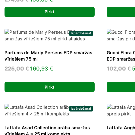
p
price
price
Pirkt
was:
is:
274,00 €.
193,60 €.
Izpārdošana!
Parfums de Marly Perseus EDP smaržas
Gucci Flora 
vīriešiem 75 ml
EDP smaržas
Original
Current
O
225,00
€
160,93
€
102,00
€
5
price
price
p
was:
is:
w
Pirkt
225,00 €.
160,93 €.
1
Izpārdošana!
Lattafa Asad Collection arābu smaržas
Lattafa Ang
vīriešiem 4 x 25 ml komplekts