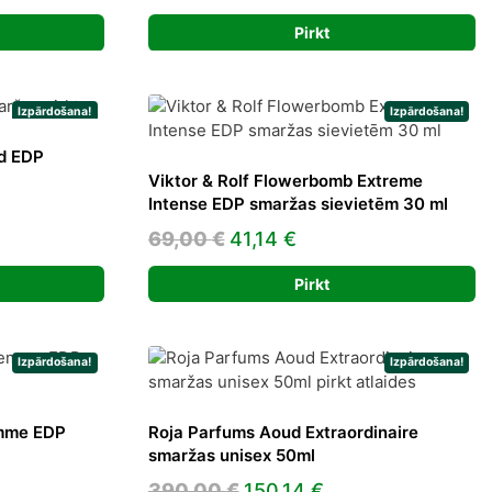
price
price
Pirkt
was:
is:
1 €.
165,00 €.
84,30 €.
Izpārdošana!
Izpārdošana!
id EDP
Viktor & Rolf Flowerbomb Extreme
Intense EDP smaržas sievietēm 30 ml
t
Original
Current
69,00
€
41,14
€
price
price
Pirkt
was:
is:
€.
69,00 €.
41,14 €.
Izpārdošana!
Izpārdošana!
emme EDP
Roja Parfums Aoud Extraordinaire
smaržas unisex 50ml
ent
Original
Current
390,00
€
150,14
€