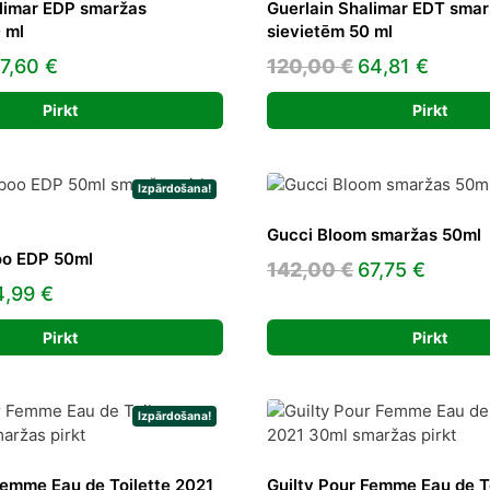
limar EDP smaržas
Guerlain Shalimar EDT sma
 ml
sievietēm 50 ml
riginal
Current
Original
Curre
7,60
€
120,00
€
64,81
€
rice
price
price
price
Pirkt
Pirkt
as:
is:
was:
is:
75,00 €.
97,60 €.
120,00 €.
64,81 
Izpārdošana!
Gucci Bloom smaržas 50ml
o EDP 50ml
Original
Curren
142,00
€
67,75
€
iginal
Current
4,99
€
price
price
ice
price
was:
is:
Pirkt
Pirkt
as:
is:
142,00 €.
67,75 
,00 €.
44,99 €.
Izpārdošana!
Femme Eau de Toilette 2021
Guilty Pour Femme Eau de T