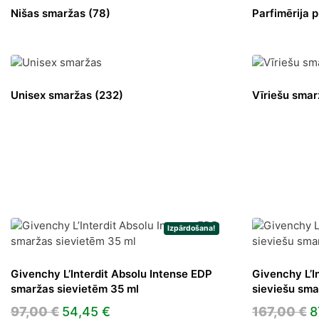
Nišas smaržas
(78)
Parfimērija
Unisex smaržas
(232)
Vīriešu sma
Izpārdošana!
Givenchy L’Interdit Absolu Intense EDP
Givenchy L’I
smaržas sievietēm 35 ml
sieviešu sma
Original
Current
O
97,00
€
54,45
€
167,00
€
8