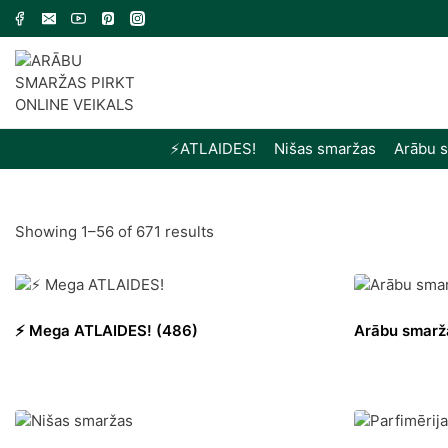
Skip
to
content
⚡️ATLAIDES!
Nišas smaržas
Arābu 
Sorted
Showing 1–56 of 671 results
by
latest
⚡️ Mega ATLAIDES!
(486)
Arābu smar