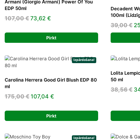
Armani (Giorgio Armani) Power Of You
EDP 50ml
Decadent Wo
100ml (Līdzī
Original
Current
107,00
€
73,62
€
Or
39,00
€
2
price
price
pr
was:
is:
Pirkt
wa
107,00 €.
73,62 €.
39
Izpārdošana!
Lolita Lempi
50 ml
Carolina Herrera Good Girl Blush EDP 80
ml
Or
38,56
€
3
Original
Current
175,00
€
107,04
€
pr
price
price
wa
was:
is:
38
Pirkt
175,00 €.
107,04 €.
Izpārdošana!