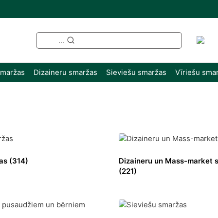
...
smaržas
Dizaineru smaržas
Sieviešu smaržas
Vīriešu sma
žas
(314)
Dizaineru un Mass-market 
(221)