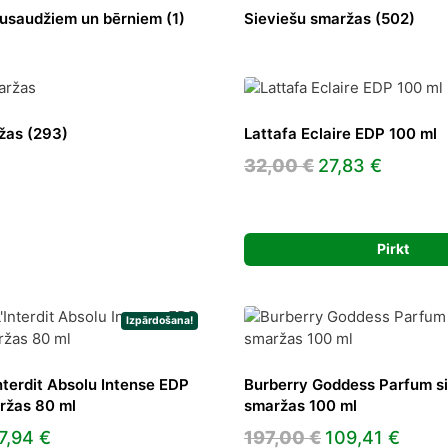
 pusaudžiem un bērniem
(1)
Sieviešu smaržas
(502)
ržas
(293)
Lattafa Eclaire EDP 100 ml
Original
Curren
32,00
€
27,83
€
price
price
was:
is:
32,00 €.
27,83 €
Pirkt
Izpārdošana!
nterdit Absolu Intense EDP
Burberry Goddess Parfum s
ržas 80 ml
smaržas 100 ml
riginal
Current
Original
Curr
7,94
€
197,00
€
109,41
€