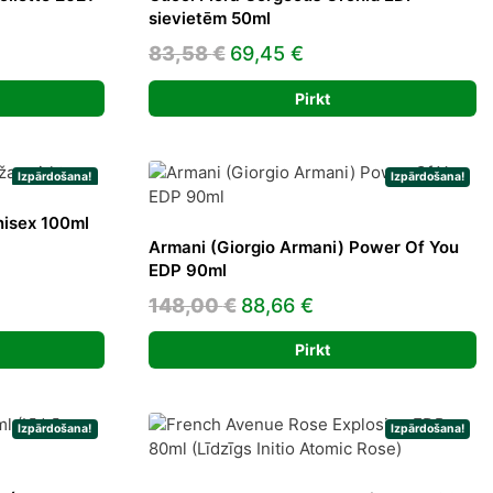
sievietēm 50ml
t
Original
Current
83,58
€
69,45
€
price
price
Pirkt
was:
is:
.
83,58 €.
69,45 €.
Izpārdošana!
Izpārdošana!
nisex 100ml
Armani (Giorgio Armani) Power Of You
ent
EDP 90ml
e
Original
Current
148,00
€
88,66
€
price
price
66 €.
Pirkt
was:
is:
148,00 €.
88,66 €.
Izpārdošana!
Izpārdošana!