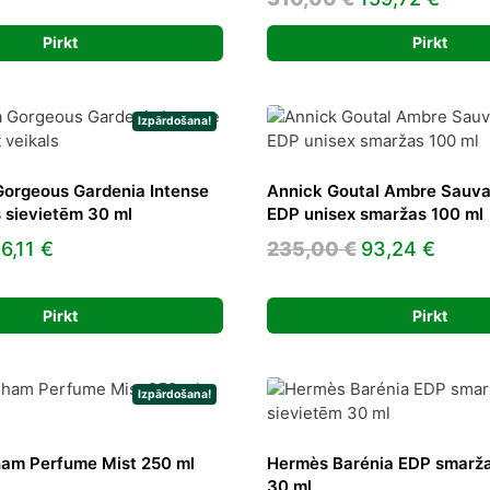
rice
price
price
price
was:
is:
Pirkt
Pirkt
was:
is:
425,00 €.
164,56 €.
310,00 €.
159,7
Izpārdošana!
Gorgeous Gardenia Intense
Annick Goutal Ambre Sauva
 sievietēm 30 ml
EDP unisex smaržas 100 ml
riginal
Current
Original
Curre
6,11
€
235,00
€
93,24
€
rice
price
price
price
as:
is:
was:
is:
Pirkt
Pirkt
02,00 €.
56,11 €.
235,00 €.
93,24
Izpārdošana!
ham Perfume Mist 250 ml
Hermès Barénia EDP smarža
30 ml