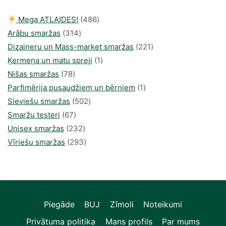
486
Mega ATLAIDES!
486
314
produkts
Arābu smaržas
314
produkti
221
Dizaineru un Mass-market smaržas
221
1
produkts
Ķermeņa un matu spreji
1
78
produkti
Nišas smaržas
78
produkts
1
Parfimērija pusaudžiem un bērniem
1
502
produkti
Sieviešu smaržas
502
67
produkts
Smaržu testeri
67
produkts
232
Unisex smaržas
232
produkts
293
Vīriešu smaržas
293
produkts
Piegāde
BUJ
Zīmoli
Noteikumi
Privātuma politika
Mans profils
Par mums