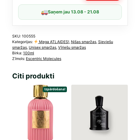
daudzums
Saņem jau 13.08 - 21.08
SKU:
100555
Kategorijas:
Mega ATLAIDES!
,
Nišas smaržas
,
Sieviešu
smaržas
,
Unisex smaržas
,
Vīriešu smaržas
Birka:
100ml
Zīmols:
Escentric Molecules
Citi produkti
Izpārdošana!