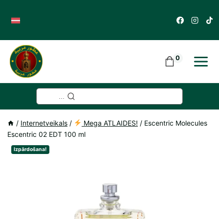
Skip
to
content
0
...
/
Internetveikals
/
Mega ATLAIDES!
/
Escentric Molecules
Escentric 02 EDT 100 ml
Izpārdošana!