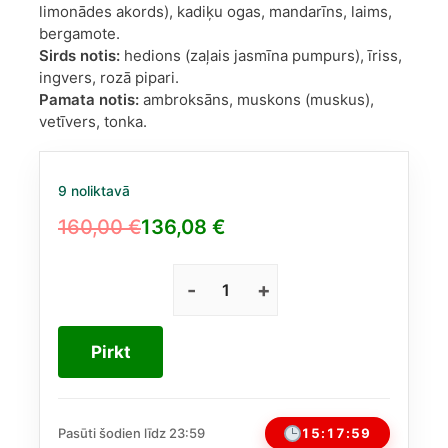
limonādes akords), kadiķu ogas, mandarīns, laims,
bergamote.
Sirds notis:
hedions (zaļais jasmīna pumpurs), īriss,
ingvers, rozā pipari.
Pamata notis:
ambroksāns, muskons (muskus),
vetīvers, tonka.
9 noliktavā
160,00
€
136,08
€
Original
Current
price
price
was:
is:
Escentric
Molecules
160,00 €.
136,08 €.
Escentric
Pirkt
02
EDT
100
ml
15:17:59
Pasūti šodien līdz 23:59