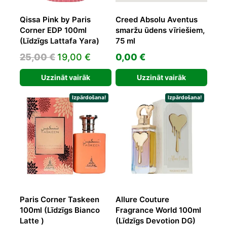
Qissa Pink by Paris
Creed Absolu Aventus
Corner EDP 100ml
smaržu ūdens vīriešiem,
(Līdzīgs Lattafa Yara)
75 ml
Original
Current
25,00
€
19,00
€
0,00
€
price
price
Uzzināt vairāk
Uzzināt vairāk
was:
is:
25,00 €.
19,00 €.
Izpārdošana!
Izpārdošana!
Paris Corner Taskeen
Allure Couture
100ml (Līdzīgs Bianco
Fragrance World 100ml
Latte )
(Līdzīgs Devotion DG)