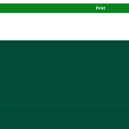
rice
Pirkt
s:
3,40 €.