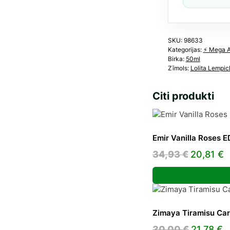
ml
dau
SKU:
98633
Kategorijas:
⚡️ Mega 
Birka:
50ml
Zīmols:
Lolita Lempic
Citi produkti
Emir Vanilla Roses E
Original
C
34,93
€
20,81
€
price
p
was:
is
34,93 €.
2
Zimaya Tiramisu Cara
Original
C
30,00
€
21,78
€