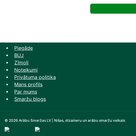
price
p
was:
i
38,56 €.
2
Piegāde
BUJ
Zīmoli
Noteikumi
Privātuma politika
Mans profils
Par mums
Smaržu blogs
© 2026 Arābu Smaržas LV | Nišas, dizaineru un arābu smaržu veikals