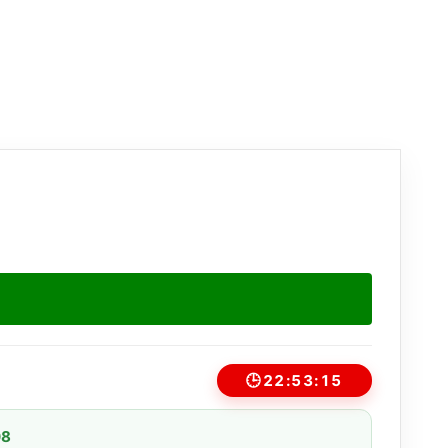
🕒
22:53:15
08