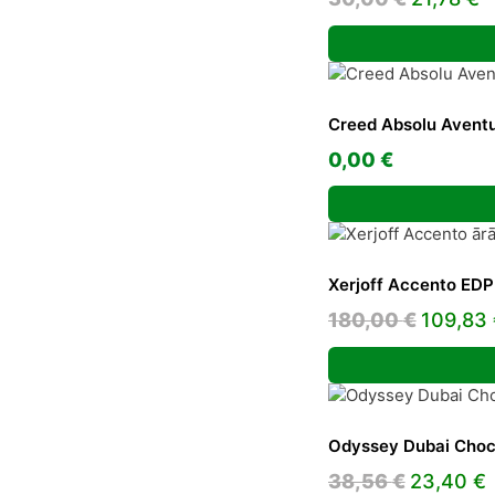
price
p
was:
is
30,00 €.
2
Creed Absolu Aventu
0,00
€
Xerjoff Accento EDP
Origina
180,00
€
109,83
price
was:
180,00 
Odyssey Dubai Choc
Original
38,56
€
23,40
€