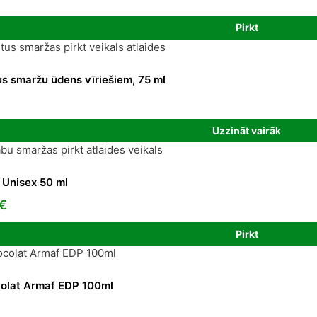
rice
Pirkt
:
1,78 €.
s smaržu ūdens vīriešiem, 75 ml
Uzzināt vairāk
 Unisex 50 ml
l
Current
€
price
Pirkt
is:
€.
109,83 €.
olat Armaf EDP 100ml
Current