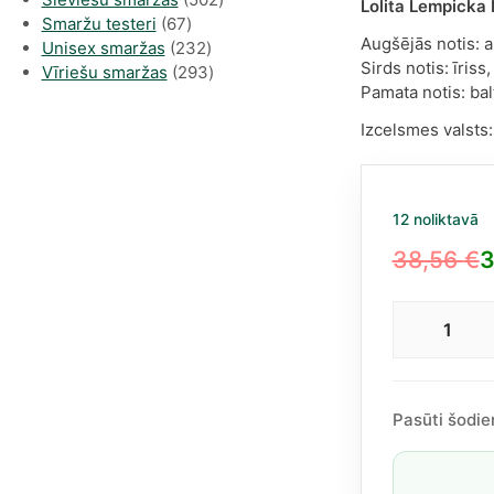
Lolita Lempicka
67
produkts
Smaržu testeri
67
Augšējās notis: a
produkts
232
Unisex smaržas
232
Sirds notis: īris
produkts
293
Vīriešu smaržas
293
Pamata notis: bal
produkts
Izcelsmes valsts
12 noliktavā
38,56
€
3
Original
Current
price
price
Lolit
was:
is:
Lemp
38,56 €.
34,32 €.
Mon
Eau
Pasūti šodie
EDP
siev
50