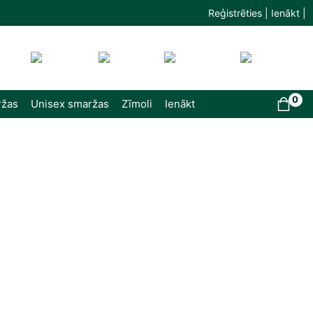
Reģistrēties | Ienākt |
0
ržas
Unisex smaržas
Zīmoli
Ienākt