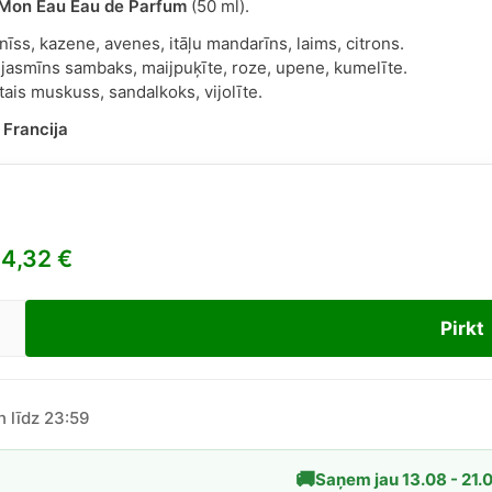
 Mon Eau Eau de Parfum
(50 ml).
nīss, kazene, avenes, itāļu mandarīns, laims, citrons.
s, jasmīns sambaks, maijpuķīte, roze, upene, kumelīte.
tais muskuss, sandalkoks, vijolīte.
:
Francija
4,32
€
Pirkt
a
icka
n līdz 23:59
ietēm,
🚚
Saņem jau 13.08 - 21.