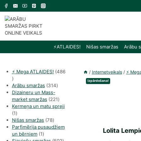
Skip
to
content
⚡️ATLAIDES!
Nišas smaržas
Arābu 
⚡️ Mega ATLAIDES!
486
/
Internetveikals
/
⚡️ Meg
486
Izpārdošana!
produkts
314
Arābu smaržas
314
produkti
Dizaineru un Mass-
221
market smaržas
221
produkts
Ķermeņa un matu spreji
1
1
produkti
78
Nišas smaržas
78
produkts
Parfimērija pusaudžiem
Lolita Lemp
1
un bērniem
1
produkti
502
Sieviešu smaržas
502