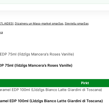
dzums
ATLAIDES!
,
Dizaineru un Mass-market smaržas
,
Sieviešu smaržas
ka
DP 75ml (līdzīgs Mancera’s Roses Vanille)
urrent
rice
Pirkt
:
0,81 €.
mel EDP 100ml (Līdzīgs Bianco Latte Giardini di Toscana)
urrent