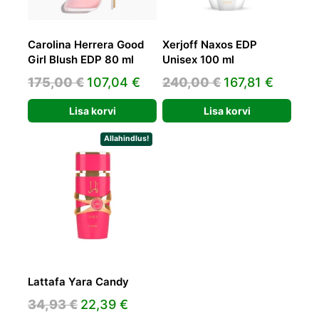
Carolina Herrera Good
Xerjoff Naxos EDP
Girl Blush EDP 80 ml
Unisex 100 ml
Algne
Praegune
Algne
Praeg
175,00
€
107,04
€
240,00
€
167,81
€
hind
hind
hind
hind
Lisa korvi
Lisa korvi
oli:
on:
oli:
on:
175,00 €.
107,04 €.
240,00 €.
167,81 
Allahindlus!
Lattafa Yara Candy
Algne
Praegune
34,93
€
22,39
€