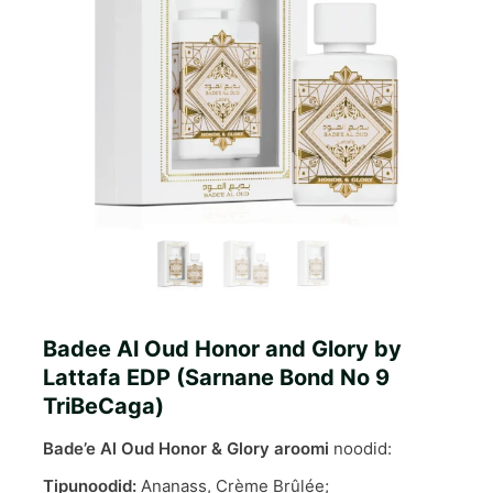
Badee Al Oud Honor and Glory by
Lattafa EDP (Sarnane Bond No 9
TriBeCaga)
Bade’e Al Oud Honor & Glory aroomi
noodid:
Tipunoodid:
Ananass, Crème Brûlée;