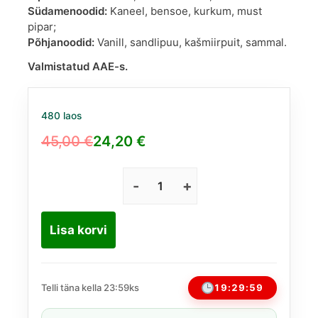
Südamenoodid:
Kaneel, bensoe, kurkum, must
pipar;
Põhjanoodid:
Vanill, sandlipuu, kašmiirpuit, sammal.
Valmistatud AAE-s.
480 laos
45,00
€
24,20
€
Algne
Praegune
hind
hind
oli:
on:
Badee
Al
45,00 €.
24,20 €.
Oud
Lisa korvi
Honor
and
Glory
by
19:29:59
Telli täna kella 23:59ks
Lattafa
EDP