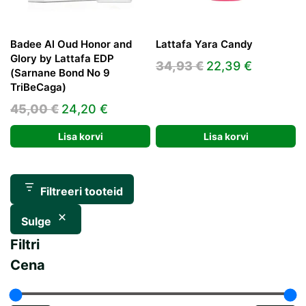
Badee Al Oud Honor and
Lattafa Yara Candy
Glory by Lattafa EDP
Algne
Praegun
34,93
€
22,39
€
(Sarnane Bond No 9
hind
hind
TriBeCaga)
oli:
on:
Algne
Praegune
45,00
€
24,20
€
34,93 €.
22,39 €.
hind
hind
Lisa korvi
Lisa korvi
oli:
on:
45,00 €.
24,20 €.
Filtreeri tooteid
Sulge
Filtri
Cena