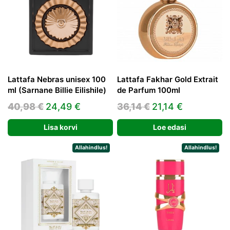
Lattafa Nebras unisex 100
Lattafa Fakhar Gold Extrait
ml (Sarnane Billie Eilishile)
de Parfum 100ml
Algne
Praegune
Algne
Praegune
40,98
€
24,49
€
36,14
€
21,14
€
hind
hind
hind
hind
Lisa korvi
Loe edasi
oli:
on:
oli:
on:
40,98 €.
24,49 €.
36,14 €.
21,14 €.
Allahindlus!
Allahindlus!