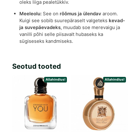
oleks liiga pealetükkiv.
Meeleolu:
See on
rõõmus ja ülendav
aroom.
Kuigi see sobib suurepäraselt valgeteks
kevad-
ja suvepäevadeks
, muudab soe merevaigu ja
vanilli põhi selle piisavalt hubaseks ka
sügiseseks kandmiseks.
Seotud tooted
Allahindlus!
Allahindlus!