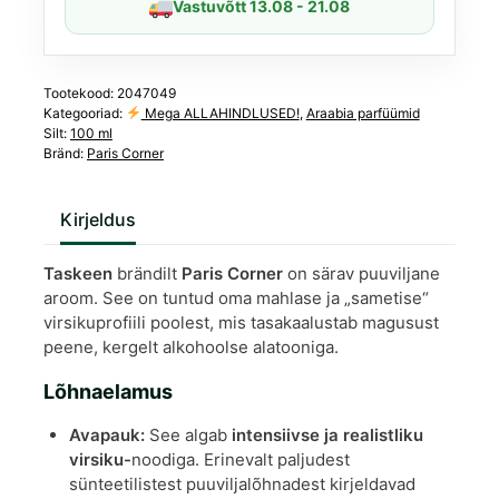
Vastuvõtt 13.08 - 21.08
Tootekood:
2047049
Kategooriad:
Mega ALLAHINDLUSED!
,
Araabia parfüümid
Silt:
100 ml
Bränd:
Paris Corner
Kirjeldus
Taskeen
brändilt
Paris Corner
on särav puuviljane
aroom.
See on tuntud oma mahlase ja „sametise“
virsikuprofiili poolest, mis tasakaalustab magusust
peene, kergelt alkohoolse alatooniga.
Lõhnaelamus
Avapauk:
See algab
intensiivse ja realistliku
virsiku-
noodiga.
Erinevalt paljudest
sünteetilistest puuviljalõhnadest kirjeldavad