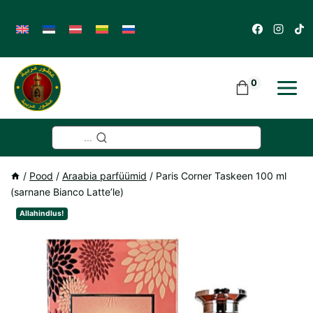
Skip
to
content
0
...
/
Pood
/
Araabia parfüümid
/
Paris Corner Taskeen 100 ml
(sarnane Bianco Latte’le)
Allahindlus!