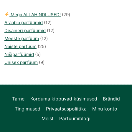
29
Mega ALLAHINDLUSED!
29
12
toodet
Araabia parfüümid
12
toodet
12
Disaineri parfüümid
12
12
toodet
Meeste parfüüm
12
25
toodet
Naiste parfüüm
25
5
toodet
Nišiparfüümid
5
toodet
9
Unisex parfüüm
9
toodet
Tarne
Korduma kippuvad küsimused
Brändid
Tingimused
Privaatsuspoliitika
Minu konto
Meist
Parfüümiblogi