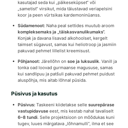
kasutajad seda kui „päikeseküpset“ või
„sametist“ virsikut, mida täiustavad veriapelsini
koor ja peen vürtsikas kardemoninüanss.
Südamenoot:
Naha peal settides muutub aroom
kompleksemaks ja „täiskasvanulikumaks“.
Konjak ja davana lisavad alkohoolset, kergelt
taimset sügavust, samas kui heliotroop ja jasmiin
pakuvad pehmet lillelist kreemisust.
Põhjanoot:
Järellõhn on
soe ja luksuslik
.
Vanill ja
tonka oad loovad gurmaanse magususe, samas
kui sandlipuu ja patšuli pakuvad pehmet puidust
aluspõhja, mis aitab lõhnal püsida.
Püsivus ja kasutus
Püsivus:
Taskeeni kiidetakse selle
suurepärase
vastupidavuse
eest, mis kestab nahal tavaliselt
6–8 tundi
.
Selle projektsioon on mõõdukas kuni
tugev, luues märgatava „lõhnamulli“, ilma et see