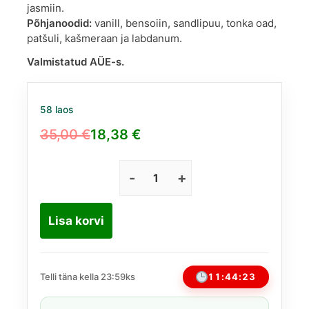
jasmiin.
Põhjanoodid:
vanill, bensoiin, sandlipuu, tonka oad,
patšuli, kašmeraan ja labdanum.
Valmistatud AÜE-s.
58 laos
35,00
€
18,38
€
Algne
Praegune
hind
hind
oli:
on:
Paris
Corner
35,00 €.
18,38 €.
Taskeen
Lisa korvi
100
ml
(sarnane
Bianco
11:44:22
Telli täna kella 23:59ks
Latte'le)
kogus