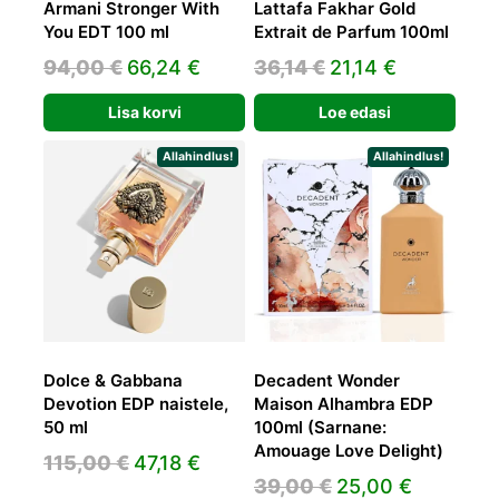
Armani Stronger With
Lattafa Fakhar Gold
You EDT 100 ml
Extrait de Parfum 100ml
Algne
Praegune
Algne
Praegune
94,00
€
66,24
€
36,14
€
21,14
€
hind
hind
hind
hind
Lisa korvi
Loe edasi
oli:
on:
oli:
on:
94,00 €.
66,24 €.
36,14 €.
21,14 €.
Allahindlus!
Allahindlus!
Dolce & Gabbana
Decadent Wonder
Devotion EDP naistele,
Maison Alhambra EDP
50 ml
100ml (Sarnane:
Amouage Love Delight)
Algne
Praegune
115,00
€
47,18
€
Algne
Praegun
39,00
€
25,00
€
hind
hind