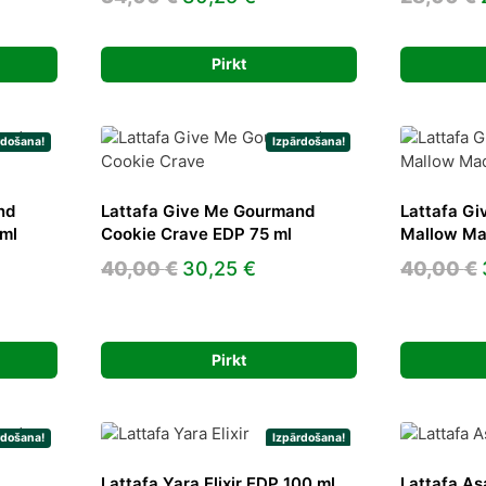
e
price
price
was:
is:
Pirkt
5 €.
34,00 €.
30,25 €.
rdošana!
Izpārdošana!
nd
Lattafa Give Me Gourmand
Lattafa G
ml
Cookie Crave EDP 75 ml
Mallow Ma
ent
Original
Current
40,00
€
30,25
€
40,00
€
e
price
price
was:
is:
5 €.
40,00 €.
30,25 €.
Pirkt
rdošana!
Izpārdošana!
Lattafa Yara Elixir EDP 100 ml
Lattafa As