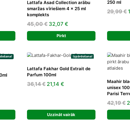
250 ml
Lattafa Asad Collection arābu
e
smaržas vīriešiem 4 x 25 ml
29,99
€
komplekts
 €.
Original
Current
45,00
€
32,07
€
price
price
Pirkt
was:
is:
45,00 €.
32,07 €.
rdošana!
Izpārdošana!
Lattafa Fakhar Gold Extrait de
Parfum 100ml
00ml
Maahir bla
Original
Current
36,14
€
21,14
€
unisex 100
ent
price
price
Parisi Terr
e
was:
is:
O
42,19
€
2
36,14 €.
21,14 €.
p
9 €.
Uzzināt vairāk
w
4