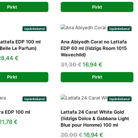
35,00 €.
25,41 €.
25,25 €.
17,55 €.
Pirkt
Pirkt
Izpārdošana!
Izpārdošana!
Lattafa EDP 100 ml
Ana Abiyedh Coral no Lattafa
 Belle Le Parfum)
EDP 60 ml (līdzīgs Room 1015
Wavechild)
riginal
Current
28,44
€
Original
Current
31,30
€
16,94
€
price
price
price
price
was:
is:
Pirkt
Pirkt
was:
is:
7,35 €.
28,44 €.
31,30 €.
16,94 €.
Izpārdošana!
Izpārdošana!
ra EDP 100 ml
Lattafa 24 Carat White Gold
(līdzīgs Dolce & Gabbana Light
Original
Current
21,78
€
Blue pour Homme) 100 ml
price
price
Original
Current
20,00
€
16,94
€