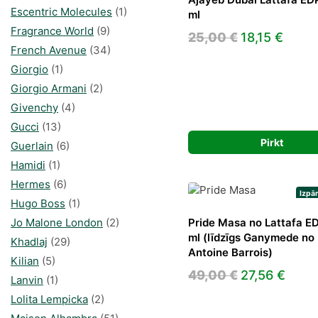
Escentric Molecules
(1)
ml
Fragrance World
(9)
Original
Curre
25,00
€
18,15
€
French Avenue
(34)
price
price
Giorgio
(1)
was:
is:
Giorgio Armani
(2)
25,00 €.
18,15 
Givenchy
(4)
Gucci
(13)
Pirkt
Guerlain
(6)
Hamidi
(1)
Hermes
(6)
Izpā
Hugo Boss
(1)
Jo Malone London
(2)
Pride Masa no Lattafa E
ml (līdzīgs Ganymede no
Khadlaj
(29)
Antoine Barrois)
Kilian
(5)
Original
Curr
49,00
€
27,56
€
Lanvin
(1)
price
price
Lolita Lempicka
(2)
was:
is: