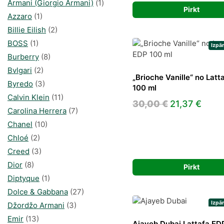
Armani (Giorgio Armani)
(1)
was:
is:
Pirkt
Azzaro
(1)
30,00 €.
24,2
Billie Eilish
(2)
BOSS
(1)
Izpā
Burberry
(8)
Bvlgari
(2)
„Brioche Vanille“ no Latt
Byredo
(3)
100 ml
Calvin Klein
(11)
Original
Curr
30,00
€
21,37
€
Carolina Herrera
(7)
price
pric
Chanel
(10)
was:
is:
Chloé
(2)
30,00 €.
21,37
Creed
(3)
Dior
(8)
Pirkt
Diptyque
(1)
Dolce & Gabbana
(27)
Izpā
Džordžo Armani
(3)
Emir
(13)
Ajayeb Dubai Lattafa ED