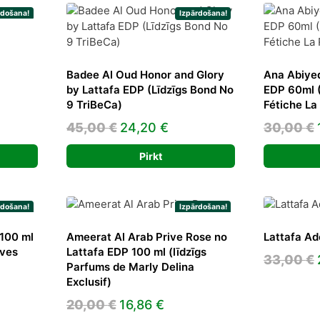
rdošana!
Izpārdošana!
ent
Badee Al Oud Honor and Glory
Ana Abiyed
e
by Lattafa EDP (Līdzīgs Bond No
EDP 60ml (
9 TriBeCa)
Fétiche La
9 €.
Original
Current
45,00
€
24,20
€
30,00
€
price
price
Pirkt
was:
is:
45,00 €.
24,20 €.
rdošana!
Izpārdošana!
100 ml
Ameerat Al Arab Prive Rose no
Lattafa A
ives
Lattafa EDP 100 ml (līdzīgs
33,00
€
Parfums de Marly Delina
Exclusif)
ent
Original
Current
20,00
€
16,86
€
e