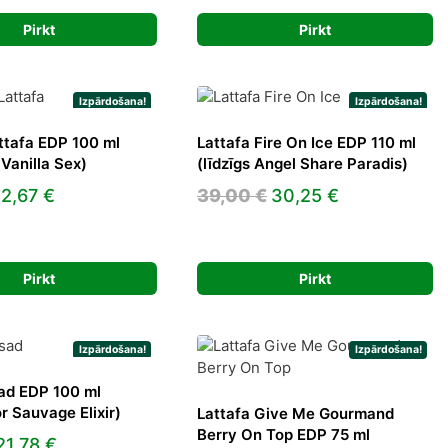
was:
is:
price
price
28,00 €.
21,78 €.
Pirkt
Pirkt
was:
is:
20,00 €.
16,94 €.
Izpārdošana!
Izpārdošana!
ttafa EDP 100 ml
Lattafa Fire On Ice EDP 110 ml
 Vanilla Sex)
(līdzīgs Angel Share Paradis)
riginal
Current
Original
Current
2,67
€
39,00
€
30,25
€
rice
price
price
price
as:
is:
was:
is:
2,19 €.
32,67 €.
39,00 €.
30,25 €.
Pirkt
Pirkt
Izpārdošana!
Izpārdošana!
ad EDP 100 ml
or Sauvage Elixir)
Lattafa Give Me Gourmand
Berry On Top EDP 75 ml
Original
Current
21,78
€