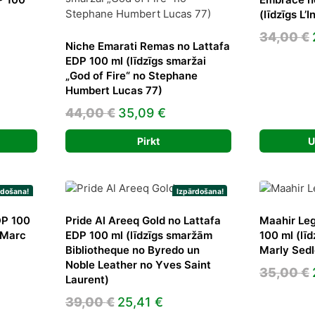
(līdzīgs L’
nt
34,00
€
Niche Emarati Remas no Lattafa
EDP 100 ml (līdzīgs smaržai
„God of Fire“ no Stephane
Humbert Lucas 77)
€.
Original
Current
44,00
€
35,09
€
price
price
Pirkt
U
was:
is:
44,00 €.
35,09 €.
rdošana!
Izpārdošana!
DP 100
Pride Al Areeq Gold no Lattafa
Maahir Leg
 Marc
EDP 100 ml (līdzīgs smaržām
100 ml (lī
Bibliotheque no Byredo un
Marly Sedl
Noble Leather no Yves Saint
ent
35,00
€
Laurent)
Original
Current
39,00
€
25,41
€