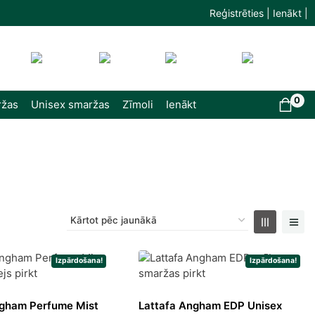
Reģistrēties | Ienākt |
0
ržas
Unisex smaržas
Zīmoli
Ienākt
Izpārdošana!
Izpārdošana!
ngham Perfume Mist
Lattafa Angham EDP Unisex