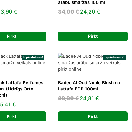
arābu smaržas 100 ml
Original
Current
Original
Current
13,90
€
34,00
€
24,20
€
price
price
price
price
was:
is:
was:
is:
29,99 €.
13,90 €.
34,00 €.
24,20 €.
Pirkt
Pirkt
Izpārdošana!
Izpārdošana!
ck Lattafa Perfumes
Badee Al Oud Noble Blush no
ml (Līdzīgs Orto
Lattafa EDP 100ml
oni)
Original
Current
39,00
€
24,81
€
riginal
Current
5,41
€
price
price
rice
price
was:
is:
Pirkt
Pirkt
as:
is:
39,00 €.
24,81 €.
2,19 €.
25,41 €.