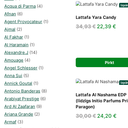
Acqua di Parma
(4)
Izpā
Afnan
(6)
Lattafa Yara Candy
Agent Provocateur
(1)
Original
Curr
34,93
€
22,39
€
Ajmal
(2)
price
pric
Al Fakhar
(1)
was:
is:
Al Haramain
(1)
34,93 €.
22,3
Alexandre.J
(14)
Amouage
(4)
Pirkt
Angel Schlesser
(1)
Anna Sui
(5)
Annick Goutal
(1)
Izpā
Antonio Banderas
(8)
Lattafa Al Nashama EDP 
Arabiyat Prestige
(6)
(līdzīgs Initio Parfums Pr
Ard Al Zaafaran
(9)
Paragon)
Ariana Grande
(2)
Original
Curr
30,00
€
24,20
€
Armaf
(3)
price
pric