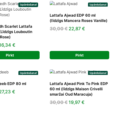
Izpārdošana!
Izpārdošana!
Lattafa Ajwad EDP 60 ml
(līdzīgs Mancera Roses Vanille)
h Scarlet Lattafa
Original
Current
30,00
€
22,87
€
Līdzīgs Louboutin
price
price
 Rose)
was:
is:
Original
Current
16,34
€
30,00 €.
22,87 €.
price
price
Pirkt
Pirkt
was:
is:
30,00 €.
16,34 €.
Izpārdošana!
Izpārdošana!
deeb EDP 80 ml
Lattafa Ajwad Pink To Pink EDP
60 ml (līdzīgs Maison Crivelli
Original
Current
27,23
€
smaržai Oud Maracuja)
price
price
Original
Current
30,00
€
19,97
€
was:
is:
price
price
33,00 €.
27,23 €.