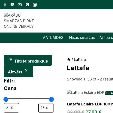
Skip
to
content
⚡️ATLAIDES!
Nišas smaržas
Arābu 
/
Lattafa
Filtrēt produktus
Lattafa
Aizvērt
Showing 1–56 of 72 resul
Filtri
Cena
Izpā
Lattafa Eclaire EDP 100 
Original
Curr
32,00
€
27,83
€