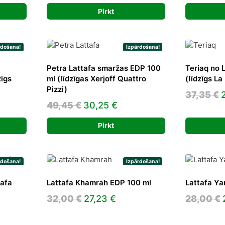
price
price
 €.
Pirkt
was:
is:
39,00 €.
25,41 €.
rdošana!
Izpārdošana!
Petra Lattafa smaržas EDP 100
Teriaq no 
īgs
ml (līdzīgas Xerjoff Quattro
(līdzīgs La
Pizzi)
O
37,35
€
nt
Original
Current
49,45
€
30,25
€
price
price
Pirkt
was:
is:
3
 €.
49,45 €.
30,25 €.
rdošana!
Izpārdošana!
afa
Lattafa Khamrah EDP 100 ml
Lattafa Ya
ent
Original
Current
32,00
€
27,23
€
28,00
€
e
price
price