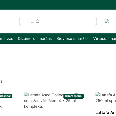
...
smaržas
Dizaineru smaržas
Sieviešu smaržas
Vīriešu sma
Sorted
ts
by
latest
rdošana!
Izpārdošana!
ml
Lattafa A
ent