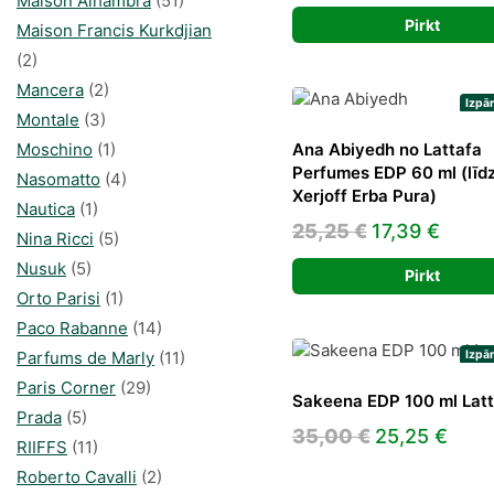
Maison Alhambra
(51)
49,00 €.
27,56
Pirkt
Maison Francis Kurkdjian
(2)
Mancera
(2)
Izpā
Montale
(3)
Moschino
(1)
Ana Abiyedh no Lattafa
Perfumes EDP 60 ml (līdz
Nasomatto
(4)
Xerjoff Erba Pura)
Nautica
(1)
Original
Curre
25,25
€
17,39
€
Nina Ricci
(5)
price
price
Nusuk
(5)
Pirkt
was:
is:
Orto Parisi
(1)
25,25 €.
17,39
Paco Rabanne
(14)
Parfums de Marly
(11)
Izpā
Paris Corner
(29)
Sakeena EDP 100 ml Latt
Prada
(5)
Original
Curr
35,00
€
25,25
€
RIIFFS
(11)
price
pric
Roberto Cavalli
(2)