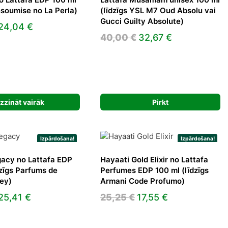
Insoumise no La Perla)
(līdzīgs YSL M7 Oud Absolu vai
Gucci Guilty Absolute)
Original
Current
24,04
€
Original
Current
40,00
€
32,67
€
price
price
price
price
was:
is:
was:
is:
34,00 €.
24,04 €.
40,00 €.
32,67 €.
zzināt vairāk
Pirkt
Izpārdošana!
Izpārdošana!
acy no Lattafa EDP
Hayaati Gold Elixir no Lattafa
dzīgs Parfums de
Perfumes EDP 100 ml (līdzīgs
ey)
Armani Code Profumo)
Original
Current
Original
Current
25,41
€
25,25
€
17,55
€
price
price
price
price
was:
is:
was:
is: