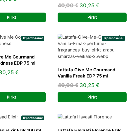
Original
Current
40,00
€
30,25
€
price
price
price
price
was:
is:
Pirkt
Pirkt
was:
is:
28,00 €.
21,78 €.
40,00 €.
30,25 €.
Izpārdošana!
Izpārdošana!
ive Me Gourmand
dness EDP 75 ml
Lattafa Give Me Gourmand
Original
Current
30,25
€
Vanilla Freak EDP 75 ml
price
price
Original
Current
40,00
€
30,25
€
was:
is:
price
price
40,00 €.
30,25 €.
Pirkt
Pirkt
was:
is:
40,00 €.
30,25 €.
Izpārdošana!
ad Elixir EDP 100 ml
Lattafa Hayaati Florence EDP