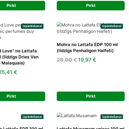
was:
is:
Pirkt
Pirkt
30,00 €.
19,97 €.
Izpārdošana!
Izpārdošana!
Mohra no Lattafa EDP 100 ml
(līdzīgs Penhaligon Halfeti)
 Love“ no Lattafa
 (līdzīgs Dries Van
Original
Current
28,00
€
19,97
€
 Malaquais)
price
price
Original
Current
25,41
€
was:
is:
price
price
28,00 €.
19,97 €.
was:
is:
39,00 €.
25,41 €.
Pirkt
Pirkt
Izpārdošana!
Izpārdošana!
 Lattafa EDP 100 ml
Lattafa Musamam unisex 100 ml