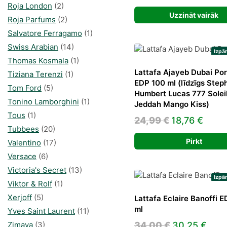
was:
is:
Roja London
(2)
35,00 €.
25,2
Uzzināt vairāk
Roja Parfums
(2)
Salvatore Ferragamo
(1)
Swiss Arabian
(14)
Izpā
Thomas Kosmala
(1)
Lattafa Ajayeb Dubai Por
Tiziana Terenzi
(1)
EDP 100 ml (līdzīgs Step
Tom Ford
(5)
Humbert Lucas 777 Solei
Tonino Lamborghini
(1)
Jeddah Mango Kiss)
Tous
(1)
Original
Curr
24,99
€
18,76
€
Tubbees
(20)
price
price
Pirkt
Valentino
(17)
was:
is:
Versace
(6)
24,99 €.
18,76
Victoria's Secret
(13)
Izpā
Viktor & Rolf
(1)
Xerjoff
(5)
Lattafa Eclaire Banoffi 
ml
Yves Saint Laurent
(11)
Original
Curr
Zimaya
(3)
34,00
€
30,25
€