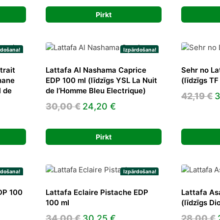
was:
is:
5 €.
32,00 €.
27,23 €.
Pirkt
rdošana!
Izpārdošana!
trait
Lattafa Al Nashama Caprice
Sehr no La
hane
EDP 100 ml (līdzīgs YSL La Nuit
(līdzīgs TF
l de
de l’Homme Bleu Electrique)
O
42,19
€
3
Original
Current
30,00
€
24,20
€
p
ent
price
price
w
was:
is:
4
Pirkt
30,00 €.
24,20 €.
 €.
rdošana!
Izpārdošana!
EDP 100
Lattafa Eclaire Pistache EDP
Lattafa As
100 ml
(līdzīgs Di
ent
Original
Current
34,00
€
30,25
€
28,00
€