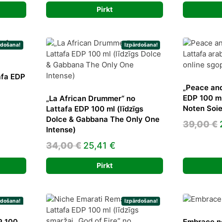
price
price
Pirkt
was:
is:
0 €.
20,00 €.
16,86 €.
rdošana!
Izpārdošana!
afa EDP
„Peace and
EDP 100 ml
„La African Drummer“ no
ent
Noten Soie
Lattafa EDP 100 ml (līdzīgs
e
Dolce & Gabbana The Only One
39,00
€
Intense)
 €.
Original
Current
34,00
€
25,41
€
price
price
Pirkt
was:
is:
34,00 €.
25,41 €.
rdošana!
Izpārdošana!
P 100
Embrace no