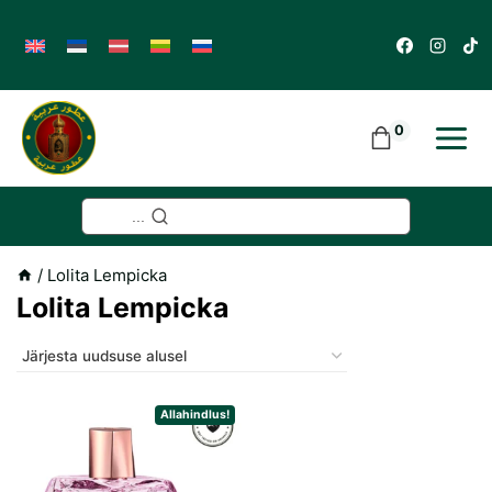
Skip
to
content
0
...
/
Lolita Lempicka
Lolita Lempicka
Allahindlus!