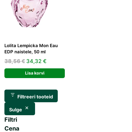
Lolita Lempicka Mon Eau
EDP naistele, 50 ml
Algne
Praegune
38,56
€
34,32
€
hind
hind
Lisa korvi
oli:
on:
38,56 €.
34,32 €.
Filtreeri tooteid
Sulge
Filtri
Cena