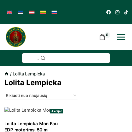
Skip
to
content
0
...
/
Lolita Lempicka
Lolita Lempicka
Akcija!
Lolita Lempicka Mon Eau
EDP moterims, 50 ml