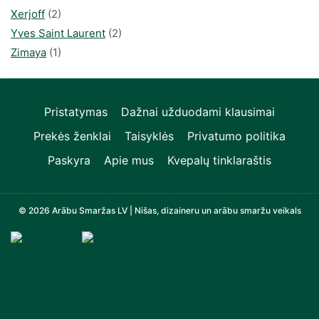
Xerjoff
(2)
Yves Saint Laurent
(2)
Zimaya
(1)
Pristatymas
Dažnai užduodami klausimai
Prekės ženklai
Taisyklės
Privatumo politika
Paskyra
Apie mus
Kvepalų tinklaraštis
© 2026 Arābu Smaržas LV | Nišas, dizaineru un arābu smaržu veikals
Televizori, Operatīvā atmiņa, Sadzīves tehnika, Zi