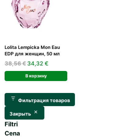
Lolita Lempicka Mon Eau
EDP для женщин, 50 мл
Первоначальная
Текущая
38,56
€
34,32
€
цена
цена:
В корзину
составляла
34,32 €.
38,56 €.
Фильтрация товаров
Закрыть
Filtri
Cena