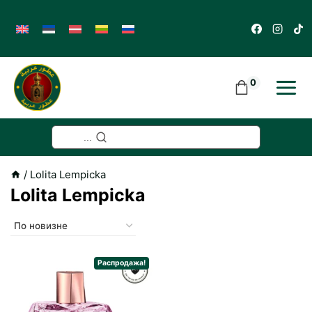
Skip
to
content
0
...
/
Lolita Lempicka
Lolita Lempicka
Распродажа!