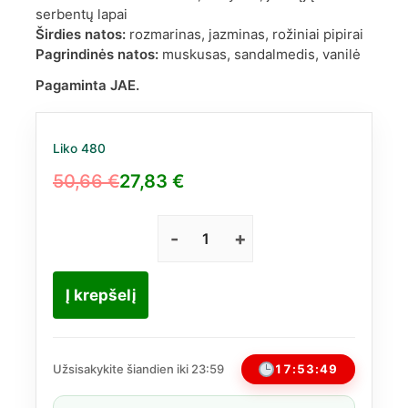
serbentų lapai
Širdies natos:
rozmarinas, jazminas, rožiniai pipirai
Pagrindinės natos:
muskusas, sandalmedis, vanilė
Pagaminta JAE.
Liko 480
50,66
€
27,83
€
Original
Current
price
price
was:
is:
produkto
kiekis:
50,66 €.
27,83 €.
Vulcan
Į krepšelį
Baie
French
Avenue
EDP
17:53:48
Užsisakykite šiandien iki 23:59
100ml
(Panašus