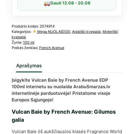
Gauti 12.08 - 20.08
į
Lucas
777
Pink
Produkto kodas:
2074914
Kategorijos:
Mega NUOLAIDOS!
,
Arabiški kvepalai
,
Moteriški
Boa)
kvepalai
Žyma:
100 ml
Prekės ženklas:
French Avenue
Aprašymas
Įsigykite Vulcan Baie by French Avenue EDP
100ml internetu su nuolaida ArabuSmarzas.lv
internetinėje parduotuvėje! Pristatome visoje
Europos Sąjungoje!
Vulcan Baie by French Avenue: Gilumos
galia
Vulcan Baie (iš aukščiausios klasės Fragrance World