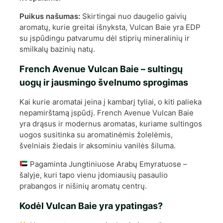
Puikus našumas:
Skirtingai nuo daugelio gaivių
aromatų, kurie greitai išnyksta, Vulcan Baie yra EDP
su įspūdingu patvarumu dėl stiprių mineralinių ir
smilkalų bazinių natų.
French Avenue Vulcan Baie – sultingų
uogų ir jausmingo švelnumo sprogimas
Kai kurie aromatai įeina į kambarį tyliai, o kiti palieka
nepamirštamą įspūdį. French Avenue Vulcan Baie
yra drąsus ir modernus aromatas, kuriame sultingos
uogos susitinka su aromatinėmis žolelėmis,
švelniais žiedais ir aksominiu vanilės šiluma.
Pagaminta Jungtiniuose Arabų Emyratuose –
šalyje, kuri tapo vienu įdomiausių pasaulio
prabangos ir nišinių aromatų centrų.
Kodėl Vulcan Baie yra ypatingas?