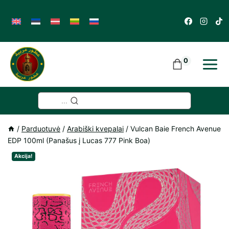
Skip
to
content
0
...
/
Parduotuvė
/
Arabiški kvepalai
/
Vulcan Baie French Avenue
EDP 100ml (Panašus į Lucas 777 Pink Boa)
Akcija!