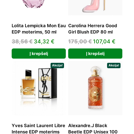
Lolita Lempicka Mon Eau
Carolina Herrera Good
EDP moterims, 50 ml
Girl Blush EDP 80 ml
Original
Current
Original
Curren
38,56
€
34,32
€
175,00
€
107,04
€
price
price
price
price
Į krepšelį
Į krepšelį
was:
is:
was:
is:
38,56 €.
34,32 €.
175,00 €.
107,04
Akcija!
Akcija!
Yves Saint Laurent Libre
Alexandre.J Black
Intense EDP moterims
Beetle EDP Unisex 100