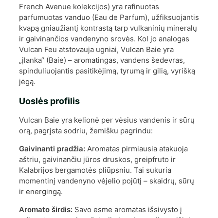
French Avenue kolekcijos) yra rafinuotas
parfumuotas vanduo (Eau de Parfum), užfiksuojantis
kvapą gniaužiantį kontrastą tarp vulkaninių mineralų
ir gaivinančios vandenyno srovės. Kol jo analogas
Vulcan Feu atstovauja ugniai, Vulcan Baie yra
„įlanka“ (Baie) – aromatingas, vandens šedevras,
spinduliuojantis pasitikėjimą, tyrumą ir gilią, vyrišką
jėgą.
Uoslės profilis
Vulcan Baie yra kelionė per vėsius vandenis ir sūrų
orą, pagrįsta sodriu, žemišku pagrindu:
Gaivinanti pradžia:
Aromatas pirmiausia atakuoja
aštriu, gaivinančiu jūros druskos, greipfruto ir
Kalabrijos bergamotės pliūpsniu. Tai sukuria
momentinį vandenyno vėjelio pojūtį – skaidrų, sūrų
ir energingą.
Aromato širdis:
Savo esme aromatas išsivysto į