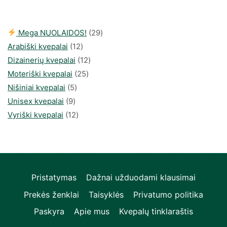
30,00 €.
25,60 €.
29
Mega NUOLAIDOS!
29
12
produktai
Arabiški kvepalai
12
produktų
12
Dizainerių kvepalai
12
25
produktų
Moteriški kvepalai
25
5
produktai
Nišiniai kvepalai
5
9
produktai
Unisex kvepalai
9
produktai
12
Vyriški kvepalai
12
produktų
Pristatymas
Dažnai užduodami klausimai
Prekės ženklai
Taisyklės
Privatumo politika
Paskyra
Apie mus
Kvepalų tinklaraštis