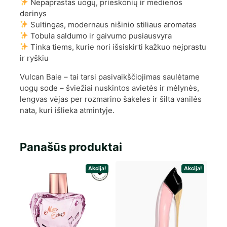
Nepaprastas uogų, prieskonių ir medienos
derinys
Sultingas, modernaus nišinio stiliaus aromatas
Tobula saldumo ir gaivumo pusiausvyra
Tinka tiems, kurie nori išsiskirti kažkuo neįprastu
ir ryškiu
Vulcan Baie – tai tarsi pasivaikščiojimas saulėtame
uogų sode – šviežiai nuskintos avietės ir mėlynės,
lengvas vėjas per rozmarino šakeles ir šilta vanilės
nata, kuri išlieka atmintyje.
Panašūs produktai
Akcija!
Akcija!