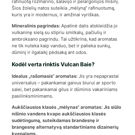
rafinuotą rozmarino, šalavijo ir pelargonijos mišinį.
Šios žolelių natos suteikia „mėlyną“ rafinuotumą,
kuris yra ir modernus, ir amžinai vyriškas.
Mineralinis pagrindas:
Apatinė dalis atskleidžia jo
vulkaninę sielą su stipriu smilkalų, pačiulių ir
ambroksano pagrindu. Tai užtikrina, kad aromatas
ne tik nuteka kaip vanduo, bet ir palieka sunkų,
dūminį ir ilgalaikį pėdsaką ant odos.
Kodėl verta rinktis Vulcan Baie?
Idealus „rašomasis“ aromatas:
Jis yra nepaprastai
universalus – pakankamai gaivus biurui ar sporto
salei, bet pakankamai gilus ir dūminis vakariniams
pasilinksminimams.
Aukščiausios klasės „mėlynas“ aromatas: Jis siūlo
nišinio vandens kvapo aukščiausios klasės
sudėtingumą, suteikdamas brandesnę ir
brangesnę alternatyvą standartiniams dizainerių
kvepalams.