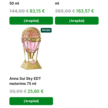
50 ml
ml
Original
Current
Original
Curre
144,00
€
83,15
€
365,00
€
163,57
€
price
price
price
price
Į krepšelį
Į krepšelį
was:
is:
was:
is:
144,00 €.
83,15 €.
365,00 €.
163,57
Akcija!
Anna Sui Sky EDT
moterims 75 ml
Original
Current
30,00
€
25,60
€
price
price
Į krepšelį
was:
is: