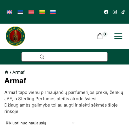
Skip
to
content
0
...
/
Armaf
Armaf
Armaf
tapo vienu pirmaujančių parfumerijos prekių ženklų
JAE, o Sterling Perfumes ateitis atrodo šviesi.
Džiaugiamės galimybe toliau augti ir siekti sėkmės šioje
rinkoje.