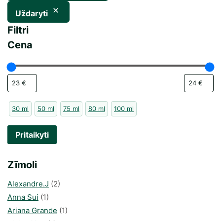
Uždaryti
Filtri
Cena
30 ml
50 ml
75 ml
80 ml
100 ml
Pritaikyti
Zīmoli
Alexandre.J
(2)
Anna Sui
(1)
Ariana Grande
(1)