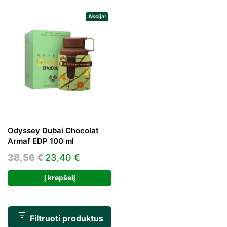
Akcija!
Odyssey Dubai Chocolat
Armaf EDP 100 ml
Original
Current
38,56
€
23,40
€
price
price
Į krepšelį
was:
is:
38,56 €.
23,40 €.
Filtruoti produktus