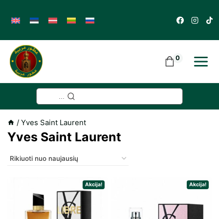
Skip
to
content
0
...
/
Yves Saint Laurent
Yves Saint Laurent
Akcija!
Akcija!