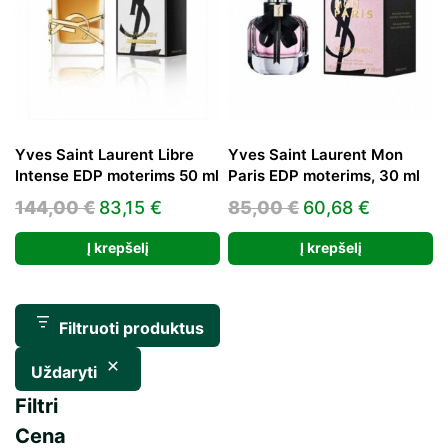
Yves Saint Laurent Libre
Yves Saint Laurent Mon
Intense EDP moterims 50 ml
Paris EDP moterims, 30 ml
Original
Current
Original
Current
144,00
€
83,15
€
85,00
€
60,68
€
price
price
price
price
Į krepšelį
Į krepšelį
was:
is:
was:
is:
144,00 €.
83,15 €.
85,00 €.
60,68 €.
Filtruoti produktus
Uždaryti
Filtri
Cena