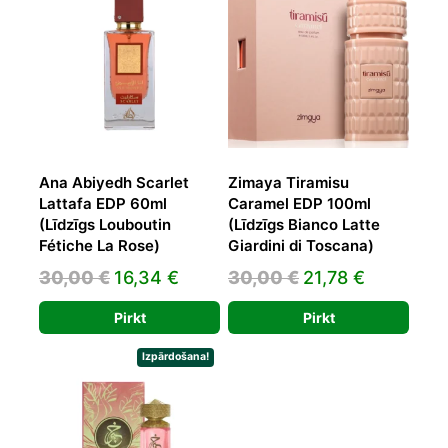
Ana Abiyedh Scarlet
Zimaya Tiramisu
Lattafa EDP 60ml
Caramel EDP 100ml
(Līdzīgs Louboutin
(Līdzīgs Bianco Latte
Fétiche La Rose)
Giardini di Toscana)
Original
Current
Original
Current
30,00
€
16,34
€
30,00
€
21,78
€
price
price
price
price
Pirkt
Pirkt
was:
is:
was:
is:
30,00 €.
16,34 €.
30,00 €.
21,78 €.
Izpārdošana!