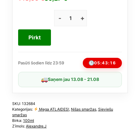
Original
Current
price
price
was:
is:
Alexandre.J
The
143,00 €.
89,27 €.
Art
Pirkt
Deco
Collector
The
Majestic
05:43:15
Pasūti šodien līdz 23:59
Vanilla
EDP
Saņem jau 13.08 - 21.08
sievietēm
100
ml
daudzums
SKU:
132684
Kategorijas:
Mega ATLAIDES!
,
Nišas smaržas
,
Sieviešu
smaržas
Birka:
100ml
Zīmols:
Alexandre.J