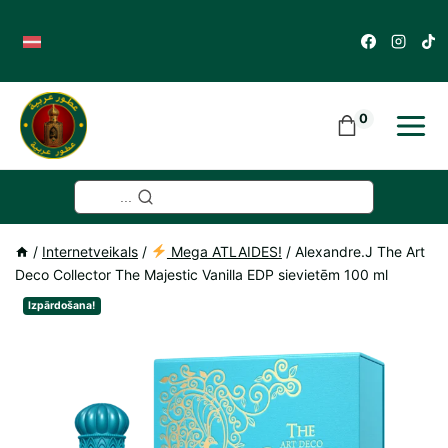
Skip
to
content
0
...
/
Internetveikals
/
Mega ATLAIDES!
/
Alexandre.J The Art
Deco Collector The Majestic Vanilla EDP sievietēm 100 ml
Izpārdošana!