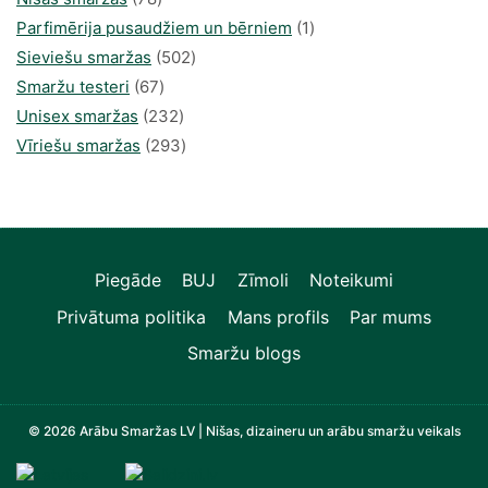
produkts
1
Parfimērija pusaudžiem un bērniem
1
502
produkti
Sieviešu smaržas
502
67
produkts
Smaržu testeri
67
produkts
232
Unisex smaržas
232
produkts
293
Vīriešu smaržas
293
produkts
Piegāde
BUJ
Zīmoli
Noteikumi
Privātuma politika
Mans profils
Par mums
Smaržu blogs
© 2026 Arābu Smaržas LV | Nišas, dizaineru un arābu smaržu veikals