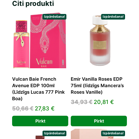
Citi produkti
Izpārdošana!
Izpārdošana!
Vulcan Baie French
Emir Vanilla Roses EDP
Avenue EDP 100ml
75ml (līdzīgs Mancera’s
(Līdzīgs Lucas 777 Pink
Roses Vanille)
Boa)
Original
Current
34,93
€
20,81
€
Original
Current
50,66
€
27,83
€
price
price
price
price
was:
is:
Pirkt
Pirkt
was:
is:
34,93 €.
20,81 €.
50,66 €.
27,83 €.
Izpārdošana!
Izpārdošana!