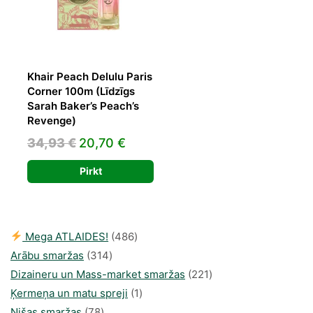
Khair Peach Delulu Paris
Corner 100m (Līdzīgs
Sarah Baker’s Peach’s
Revenge)
Original
Current
34,93
€
20,70
€
price
price
Pirkt
was:
is:
34,93 €.
20,70 €.
486
Mega ATLAIDES!
486
314
produkts
Arābu smaržas
314
produkti
221
Dizaineru un Mass-market smaržas
221
1
produkts
Ķermeņa un matu spreji
1
78
produkti
Nišas smaržas
78