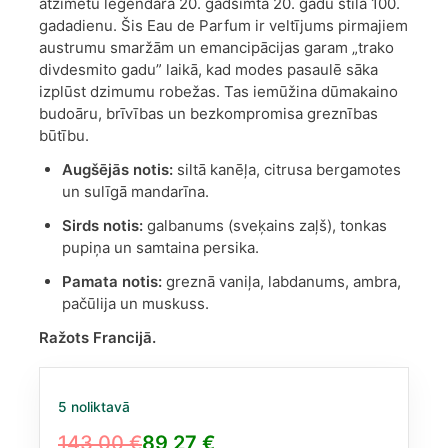
atzīmētu leģendārā 20. gadsimta 20. gadu stila 100.
gadadienu. Šis Eau de Parfum ir veltījums pirmajiem
austrumu smaržām un emancipācijas garam „trako
divdesmito gadu” laikā, kad modes pasaulē sāka
izplūst dzimumu robežas. Tas iemūžina dūmakaino
budoāru, brīvības un bezkompromisa greznības
būtību.
Augšējās notis:
siltā kanēļa, citrusa bergamotes
un sulīgā mandarīna.
Sirds notis:
galbanums (sveķains zaļš), tonkas
pupiņa un samtaina persika.
Pamata notis:
greznā vaniļa, labdanums, ambra,
pačūlija un muskuss.
Ražots Francijā.
5 noliktavā
143,00
€
89,27
€