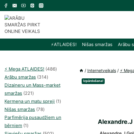
Skip
to
content
⚡️ATLAIDES!
Nišas smaržas
Arābu 
486
⚡️ Mega ATLAIDES!
486
/
Internetveikals
/
⚡️ Meg
314
produkts
Arābu smaržas
314
Izpārdošana!
produkti
Dizaineru un Mass-market
221
smaržas
221
produkts
1
Ķermeņa un matu spreji
1
78
produkti
Nišas smaržas
78
produkts
Parfimērija pusaudžiem un
Alexandre.J
1
bērniem
1
produkti
502
„Alexandre.J Go
Sieviešu smaržas
502