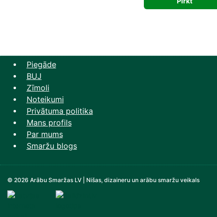
Pirkt
was:
is
42,19 €.
25
Piegāde
BUJ
Zīmoli
Noteikumi
Privātuma politika
Mans profils
Par mums
Smaržu blogs
© 2026 Arābu Smaržas LV | Nišas, dizaineru un arābu smaržu veikals
Televizori, Operatīvā atmiņa, Sadzīves tehnika, Zi