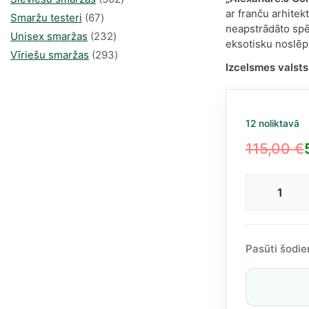
ar franču arhitek
67
produkts
Smaržu testeri
67
neapstrādāto spēk
produkts
232
Unisex smaržas
232
eksotisku noslē
produkts
293
Vīriešu smaržas
293
Izcelsmes valsts
produkts
12 noliktavā
115,00
€
Original
Current
price
price
Alex
was:
is:
The
115,00 €.
59,81 €.
Colle
Gold
Pasūti šodie
Oud
EDP
Unis
100