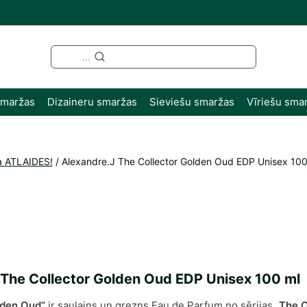
...
smaržas
Dizaineru smaržas
Sieviešu smaržas
Vīriešu sma
a ATLAIDES!
/
Alexandre.J The Collector Golden Oud EDP Unisex 100
 The Collector Golden Oud EDP Unisex 100 ml
lden Oud“
ir saulains un grezns Eau de Parfum no sērijas
„The C