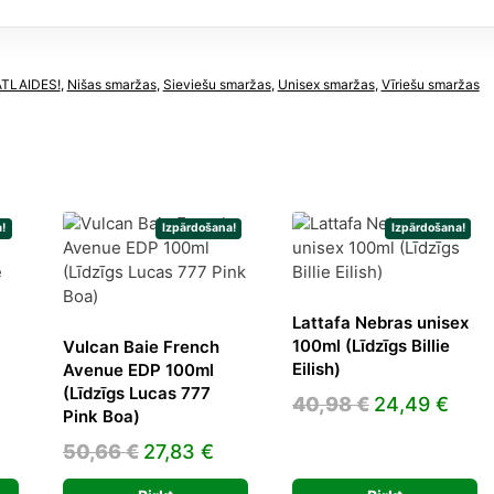
dzums
ATLAIDES!
,
Nišas smaržas
,
Sieviešu smaržas
,
Unisex smaržas
,
Vīriešu smaržas
!
Izpārdošana!
Izpārdošana!
Lattafa Nebras unisex
100ml (Līdzīgs Billie
a
Vulcan Baie French
Eilish)
Avenue EDP 100ml
(Līdzīgs Lucas 777
Original
Curr
40,98
€
24,49
€
Pink Boa)
price
pric
urrent
Original
Current
50,66
€
27,83
€
was:
is:
ice
price
price
40,98 €.
24,4