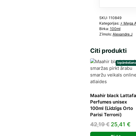
ml
dau
SKU:
110849
Kategorijas:
⚡️ Mega 
Birka:
100ml
Zīmols:
Alexandre.J
Citi produkti
Izpārdošana
Maahir black Lattaf
Perfumes unisex
100ml (Līdzīgs Orto
Parisi Terroni)
Original
C
42,19
€
25,41
€
price
pr