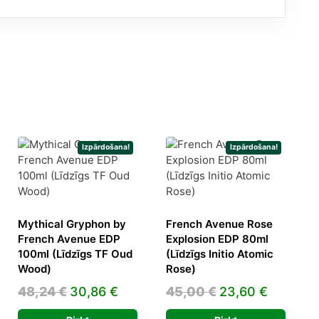
Izpārdošana!
Izpārdošana!
Mythical Gryphon by
French Avenue Rose
French Avenue EDP
Explosion EDP 80ml
100ml (Līdzīgs TF Oud
(Līdzīgs Initio Atomic
ent
Wood)
Rose)
e
Original
Current
Original
Current
48,24
€
30,86
€
45,00
€
23,60
€
price
price
price
price
9 €.