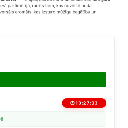
es“ parfimērijā, radīts tiem, kas novērtē ouda
iversāls aromāts, kas izstaro mūžīgu bagātību un
🕒
13:27:33
08