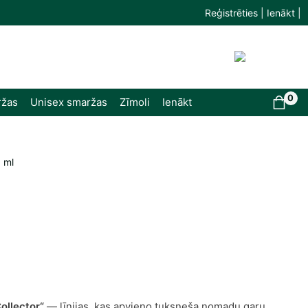
Reģistrēties | Ienākt |
0
ržas
Unisex smaržas
Zīmoli
Ienākt
 ml
ollector“
— līnijas, kas apvieno tuksneša nomadu garu