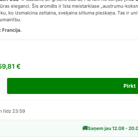
tūras eleganci. Šis aromāts ir īsta meistarklase „austrumu-koksn
u, ko izsmalcina zeltaina, sveķaina siltuma pieskaņa. Tas ir un
pumainību.
:
Francija.
59,81
€
Pirkt
andre.J
ctor
en
n līdz 23:59
🚚
Saņem jau 12.08 - 20.
ex