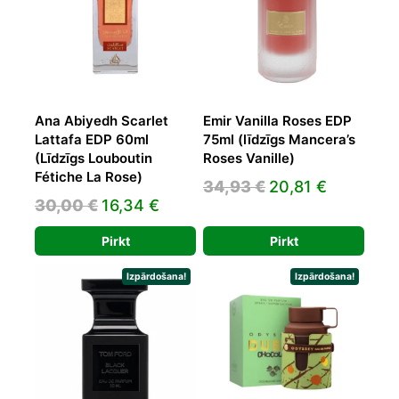
Ana Abiyedh Scarlet
Emir Vanilla Roses EDP
Lattafa EDP 60ml
75ml (līdzīgs Mancera’s
(Līdzīgs Louboutin
Roses Vanille)
Fétiche La Rose)
Original
Current
34,93
€
20,81
€
Original
Current
30,00
€
16,34
€
price
price
price
price
was:
is:
Pirkt
Pirkt
was:
is:
34,93 €.
20,81 €.
30,00 €.
16,34 €.
Izpārdošana!
Izpārdošana!