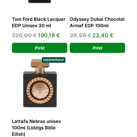
Tom Ford Black Lacquer
Odyssey Dubai Chocolat
EDP Unisex 30 ml
Armaf EDP 100ml
Original
Current
Original
Current
220,00
€
190,18
€
38,56
€
23,40
€
price
price
price
price
Pirkt
Pirkt
was:
is:
was:
is:
220,00 €.
190,18 €.
38,56 €.
23,40 €.
Izpārdošana!
Lattafa Nebras unisex
100ml (Līdzīgs Billie
Eilish)