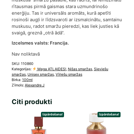
rītausmas pirmā gaismas stara uzmundrinošo
enerģiju. Tas ir universāls aromāts, kurā apetīti
rosinoši augļi ir līdzsvaroti ar izsmalcinātu, samtainu
muskusu, radot smaržu pieredzi, kas liek justies kā
svaigā, greznā „otrā ādā“.
Izcelsmes valsts:
Francija.
Nav noliktavā
SKU:
110860
Kategorijas:
Mega ATLAIDES!
,
Nišas smaržas
,
Sieviešu
smaržas
,
Unisex smaržas
,
Vīriešu smaržas
Birka:
100ml
Zīmols:
Alexandre.J
Citi produkti
Izpārdošana!
Izpārdošana!