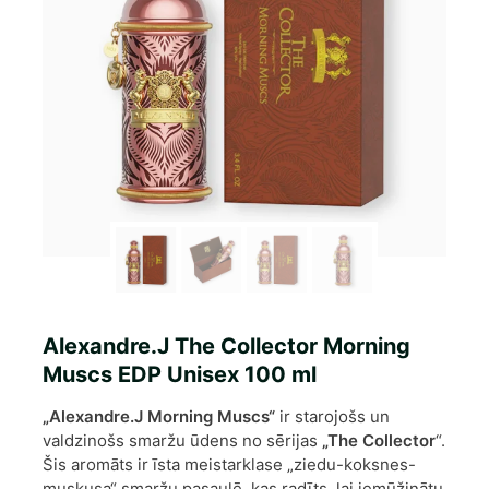
Alexandre.J The Collector Morning
Muscs EDP Unisex 100 ml
„Alexandre.J Morning Muscs“
ir starojošs un
valdzinošs smaržu ūdens no sērijas
„The Collector
“.
Šis aromāts ir īsta meistarklase „ziedu-koksnes-
muskusa“ smaržu pasaulē, kas radīts, lai iemūžinātu