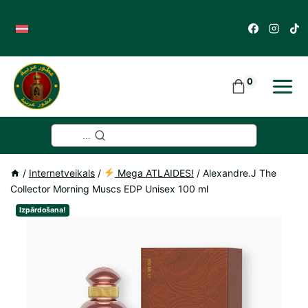
Skip
to
content
0
...
/
Internetveikals
/
Mega ATLAIDES!
/
Alexandre.J The
Collector Morning Muscs EDP Unisex 100 ml
Izpārdošana!