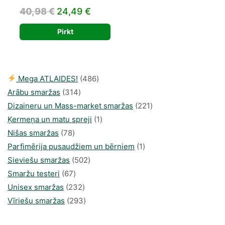
Original
Current
40,98
€
24,49
€
price
price
Pirkt
was:
is:
40,98 €.
24,49 €.
486
Mega ATLAIDES!
486
314
produkts
Arābu smaržas
314
produkti
221
Dizaineru un Mass-market smaržas
221
1
produkts
Ķermeņa un matu spreji
1
78
produkti
Nišas smaržas
78
produkts
1
Parfimērija pusaudžiem un bērniem
1
502
produkti
Sieviešu smaržas
502
67
produkts
Smaržu testeri
67
produkts
232
Unisex smaržas
232
produkts
293
Vīriešu smaržas
293
produkts