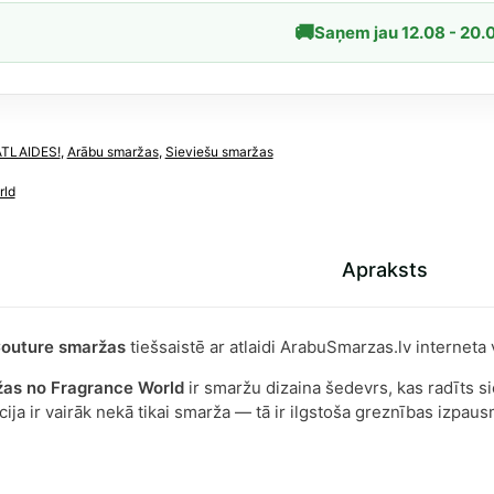
īgs
🚚
Saņem jau 12.08 - 20.
tion
dzums
ATLAIDES!
,
Arābu smaržas
,
Sieviešu smaržas
rld
Apraksts
Couture smaržas
tiešsaistē ar atlaidi ArabuSmarzas.lv interneta
žas no Fragrance World
ir smaržu dizaina šedevrs, kas radīts s
ija ir vairāk nekā tikai smarža — tā ir ilgstoša greznības izpausm