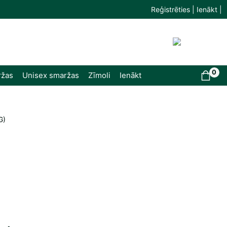
Reģistrēties | Ienākt |
0
ržas
Unisex smaržas
Zīmoli
Ienākt
G)