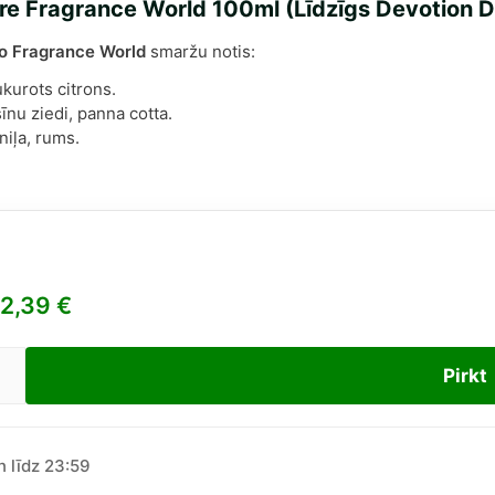
ure Fragrance World 100ml (Līdzīgs Devotion 
no Fragrance World
smaržu notis:
kurots citrons.
īnu ziedi, panna cotta.
niļa, rums.
2,39
€
Pirkt
e
ure
rance
d
n līdz 23:59
l