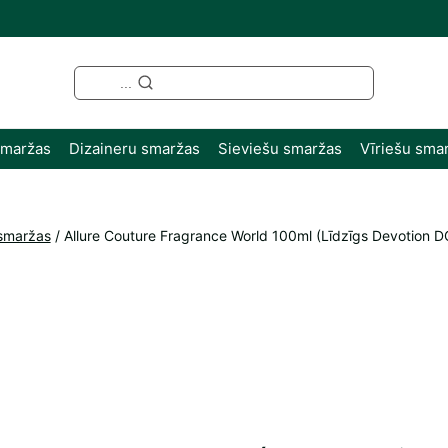
...
smaržas
Dizaineru smaržas
Sieviešu smaržas
Vīriešu sma
smaržas
/
Allure Couture Fragrance World 100ml (Līdzīgs Devotion D