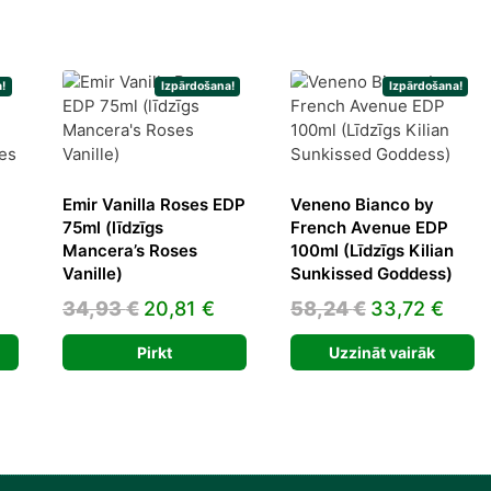
!
Izpārdošana!
Izpārdošana!
Emir Vanilla Roses EDP
Veneno Bianco by
75ml (līdzīgs
French Avenue EDP
Mancera’s Roses
100ml (Līdzīgs Kilian
urrent
Vanille)
Sunkissed Goddess)
rice
Original
Current
Original
Curr
34,93
€
20,81
€
58,24
€
33,72
€
:
price
price
price
pric
3,68 €.
Pirkt
Uzzināt vairāk
was:
is:
was:
is:
34,93 €.
20,81 €.
58,24 €.
33,7