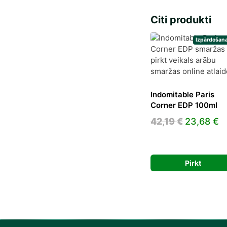
Citi produkti
Izpārdošana
Indomitable Paris
Corner EDP 100ml
Original
C
42,19
€
23,68
€
price
p
was:
is
42,19 €.
2
Pirkt