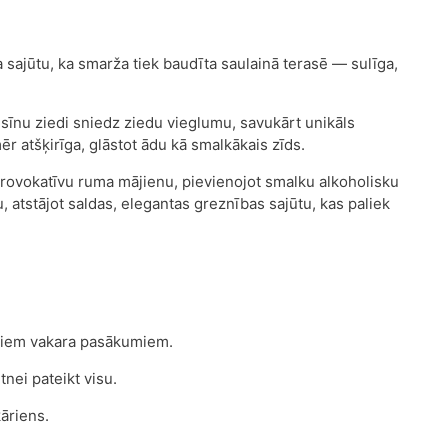
sajūtu, ka smarža tiek baudīta saulainā terasē — sulīga,
sīnu ziedi sniedz ziedu vieglumu, savukārt unikāls
r atšķirīga, glāstot ādu kā smalkākais zīds.
 provokatīvu ruma mājienu, pievienojot smalku alkoholisku
, atstājot saldas, elegantas greznības sajūtu, kas paliek
īmiem vakara pasākumiem.
tnei pateikt visu.
āriens.