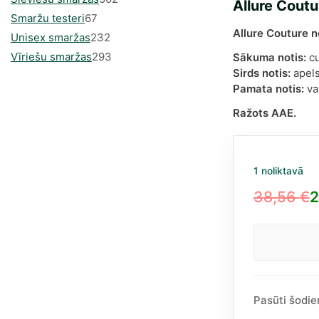
Allure Cout
67
produkts
Smaržu testeri
67
Allure Couture 
produkts
232
Unisex smaržas
232
produkts
293
Vīriešu smaržas
293
Sākuma notis:
cu
Sirds notis:
apels
produkts
Pamata notis:
va
Ražots AAE.
1 noliktavā
38,56
€
2
Original
Current
price
price
Allur
was:
is:
Cout
38,56 €.
22,39 €.
Frag
Worl
Pasūti šodie
100m