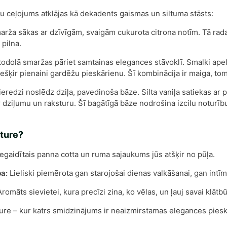
u ceļojums atklājas kā dekadents gaismas un siltuma stāsts:
rža sākas ar dzīvīgām, svaigām cukurota citrona notīm. Tā rada 
 pilna.
odolā smaržas pāriet samtainas elegances stāvoklī. Smalki apel
ešķir pienaini gardēžu pieskārienu. Šī kombinācija ir maiga, tomē
eredzi noslēdz dziļa, pavedinoša bāze. Silta vaniļa satiekas ar
r dziļumu un raksturu. Šī bagātīgā bāze nodrošina izcilu noturību
ture?
gaidītais panna cotta un ruma sajaukums jūs atšķir no pūļa.
a:
Lieliski piemērota gan starojošai dienas valkāšanai, gan int
romāts sievietei, kura precīzi zina, ko vēlas, un ļauj savai klātbū
ure – kur katrs smidzinājums ir neaizmirstamas elegances piesk