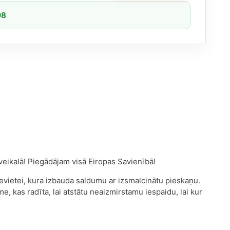
08
 veikalā! Piegādājam visā Eiropas Savienībā!
ievietei, kura izbauda saldumu ar izsmalcinātu pieskaņu.
e, kas radīta, lai atstātu neaizmirstamu iespaidu, lai kur