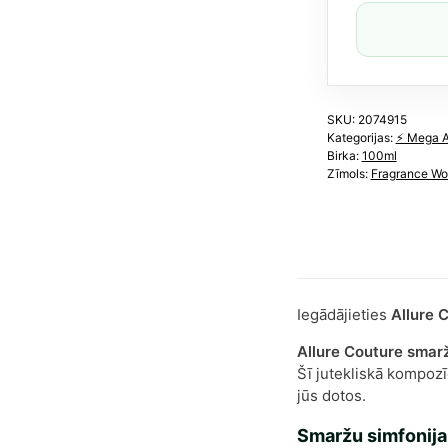
(Līdz
Devo
DG)
dau
SKU:
2074915
Kategorijas:
⚡️ Mega 
Birka:
100ml
Zīmols:
Fragrance Wo
Iegādājieties
Allure 
Allure Couture smar
Šī jutekliskā kompozīc
jūs dotos.
Smaržu simfonija