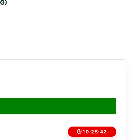
DG)
🕒
10:25:42