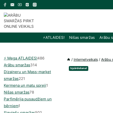
Skip
to
content
⚡️ATLAIDES!
Nišas smaržas
Arābu 
486
⚡️ Mega ATLAIDES!
486
/
Internetveikals
/
Arābu 
314
produkts
Arābu smaržas
314
Izpārdošana!
produkti
Dizaineru un Mass-market
221
smaržas
221
produkts
1
Ķermeņa un matu spreji
1
78
produkti
Nišas smaržas
78
produkts
Parfimērija pusaudžiem un
1
bērniem
1
produkti
502
Sieviešu smaržas
502