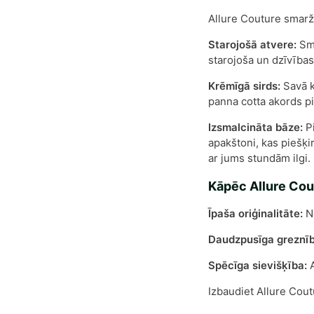
Allure Couture smarž
Starojošā atvere:
Sma
starojoša un dzīvības
Krēmīgā sirds:
Savā k
panna cotta akords pi
Izsmalcināta bāze:
Pi
apakštoni, kas piešķi
ar jums stundām ilgi.
Kāpēc Allure Cou
Īpaša oriģinalitāte:
Ne
Daudzpusīga greznīb
Spēcīga sievišķība:
A
Izbaudiet Allure Cout