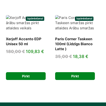
Izpārdošana!
Izpārdošana!
Xerjoff Accento EDP
Paris Corner Taskeen
Unisex 50 ml
100ml (Līdzīgs Bianco
Latte )
Original
Current
180,00
€
109,83
€
Original
Current
35,00
€
18,38
€
price
price
price
price
was:
is:
ent
was:
is:
180,00 €.
109,83 €.
e
35,00 €.
18,38 €.
Pirkt
Pirkt
2 €.