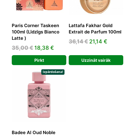
Paris Corner Taskeen
Lattafa Fakhar Gold
100ml (Līdzīgs Bianco
Extrait de Parfum 100ml
Latte )
Original
Current
36,14
€
21,14
€
Original
Current
35,00
€
18,38
€
price
price
price
price
was:
is:
Pirkt
Uzzināt vairāk
was:
is:
36,14 €.
21,14 €.
35,00 €.
18,38 €.
Izpārdošana!
Badee Al Oud Noble