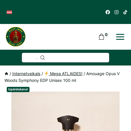
Skip
to
content
0
...
/
Internetveikals
/
Mega ATLAIDES!
/
Amouage Opus V
Woods Symphony EDP Unisex 100 ml
Izpārdošana!