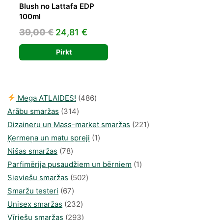
Blush no Lattafa EDP
100ml
Original
Current
39,00
€
24,81
€
price
price
Pirkt
was:
is:
39,00 €.
24,81 €.
486
Mega ATLAIDES!
486
314
produkts
Arābu smaržas
314
produkti
221
Dizaineru un Mass-market smaržas
221
1
produkts
Ķermeņa un matu spreji
1
78
produkti
Nišas smaržas
78
produkts
1
Parfimērija pusaudžiem un bērniem
1
502
produkti
Sieviešu smaržas
502
67
produkts
Smaržu testeri
67
produkts
232
Unisex smaržas
232
produkts
293
Vīriešu smaržas
293