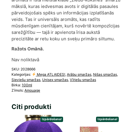
mākslā, kuras iedvesmas avots ir digitālās pasaules
pārveidojošais spēks un informācijas izplatīšanās
veids. Tas ir universāls aromāts, kas radīts
mūsdienīgam cienītājam, kurš novērtē kompozīcijas
sarežģītību — tajā ir apvienota īrisa aukstā
precizitāte ar retu koku un sveķu primāro siltumu.
Ražots Omānā.
Nav noliktavā
SKU:
2028666
Kategorijas:
Mega ATLAIDES!
,
Arābu smaržas
,
Nišas smaržas
,
Sieviešu smaržas
,
Unisex smaržas
,
Vīriešu smaržas
Birka:
100ml
Zīmols:
Amouage
Citi produkti
Izpārdošana!
Izpārdošana!