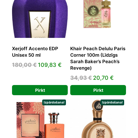
Xerjoff Accento EDP
Khair Peach Delulu Paris
Unisex 50 ml
Corner 100m (Līdzīgs
Sarah Baker’s Peach’s
Original
Current
180,00
€
109,83
€
Revenge)
price
price
Original
Current
34,93
€
20,70
€
was:
is:
price
price
180,00 €.
109,83 €.
Pirkt
Pirkt
was:
is:
34,93 €.
20,70 €.
Izpārdošana!
Izpārdošana!