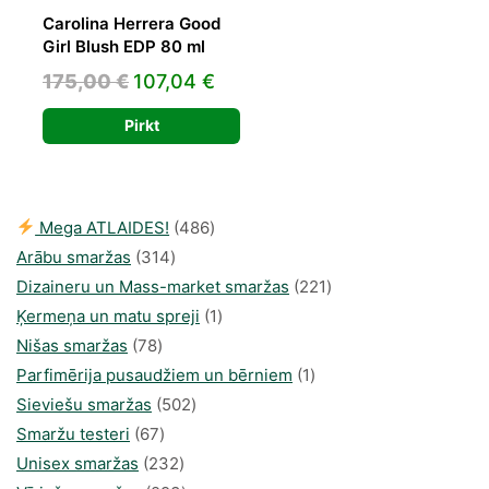
Carolina Herrera Good
Girl Blush EDP 80 ml
Original
Current
175,00
€
107,04
€
price
price
Pirkt
was:
is:
175,00 €.
107,04 €.
486
Mega ATLAIDES!
486
314
produkts
Arābu smaržas
314
produkti
221
Dizaineru un Mass-market smaržas
221
1
produkts
Ķermeņa un matu spreji
1
78
produkti
Nišas smaržas
78
produkts
1
Parfimērija pusaudžiem un bērniem
1
502
produkti
Sieviešu smaržas
502
67
produkts
Smaržu testeri
67
produkts
232
Unisex smaržas
232