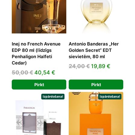
Inej no French Avenue
Antonio Banderas „Her
EDP 80 ml (līdzīgs
Golden Secret“ EDT
Penhaligon Halfeti
sievietēm, 80 ml
Cedar)
Original
Current
24,00
€
19,89
€
Original
Current
50,00
€
40,54
€
price
price
price
price
was:
is:
Pirkt
Pirkt
was:
is:
24,00 €.
19,89 €.
50,00 €.
40,54 €.
Izpārdošana!
Izpārdošana!