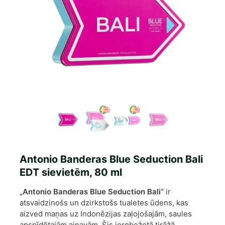
Antonio Banderas Blue Seduction Bali
EDT sievietēm, 80 ml
„Antonio Banderas Blue Seduction Bali“
ir
atsvaidzinošs un dzirkstošs tualetes ūdens, kas
aizved maņas uz Indonēzijas zaļojošajām, saules
apspīdētajām ainavām. Šis ierobežotā tirāžā