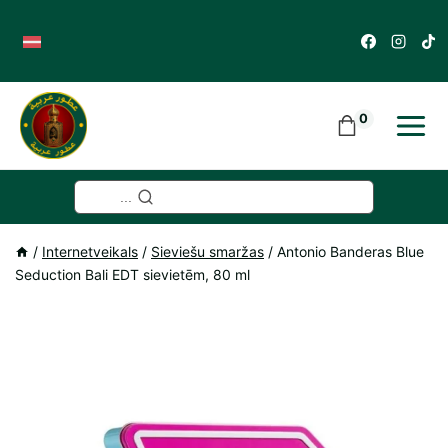
Skip
to
content
0
...
/
Internetveikals
/
Sieviešu smaržas
/
Antonio Banderas Blue
Seduction Bali EDT sievietēm, 80 ml