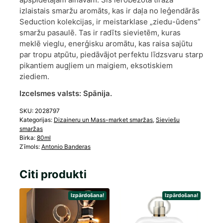
izlaistais smaržu aromāts, kas ir daļa no leģendārās
Seduction kolekcijas, ir meistarklase „ziedu-ūdens”
smaržu pasaulē. Tas ir radīts sievietēm, kuras
meklē vieglu, enerģisku aromātu, kas raisa sajūtu
par tropu atpūtu, piedāvājot perfektu līdzsvaru starp
pikantiem augļiem un maigiem, eksotiskiem
ziediem.
Izcelsmes valsts:
Spānija.
SKU:
2028797
Kategorijas:
Dizaineru un Mass-market smaržas
,
Sieviešu
smaržas
Birka:
80ml
Zīmols:
Antonio Banderas
Citi produkti
Izpārdošana!
Izpārdošana!