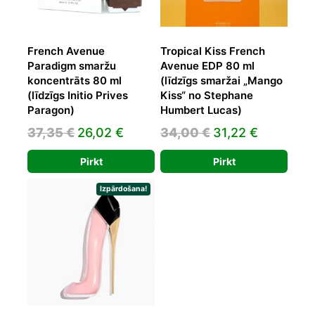
French Avenue
Tropical Kiss French
Paradigm smaržu
Avenue EDP 80 ml
koncentrāts 80 ml
(līdzīgs smaržai „Mango
(līdzīgs Initio Prives
Kiss“ no Stephane
Paragon)
Humbert Lucas)
Original
Current
Original
Current
37,35
€
26,02
€
34,00
€
31,22
€
price
price
price
price
Pirkt
Pirkt
was:
is:
was:
is:
37,35 €.
26,02 €.
34,00 €.
31,22 €.
Izpārdošana!