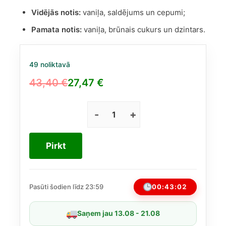
Vidējās notis:
vaniļa, saldējums un cepumi;
Pamata notis:
vaniļa, brūnais cukurs un dzintars.
49 noliktavā
43,40
€
27,47
€
Original
Current
price
price
was:
is:
Cafe
Cream
43,40 €.
27,47 €.
no
Pirkt
Fragrance
World
EDP
100
00:43:01
Pasūti šodien līdz 23:59
ml
(līdzīgs
Saņem jau 13.08 - 21.08
Mancera