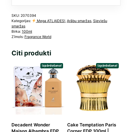
Amore
Café)
daudzums
SKU:
2070394
Kategorijas:
Mega ATLAIDES!
,
Arābu smaržas
,
Sieviešu
smaržas
Birka:
100ml
Zīmols:
Fragrance World
Citi produkti
Izpārdošana!
Izpārdošana!
Decadent Wonder
Cake Temptation Paris
Maison Alhambra EDP
Corner EDP 100ml |