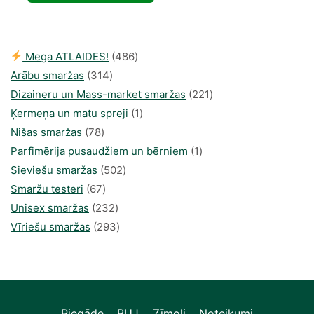
58,24 €.
33,72 €.
486
Mega ATLAIDES!
486
314
produkts
Arābu smaržas
314
produkti
221
Dizaineru un Mass-market smaržas
221
1
produkts
Ķermeņa un matu spreji
1
78
produkti
Nišas smaržas
78
produkts
1
Parfimērija pusaudžiem un bērniem
1
502
produkti
Sieviešu smaržas
502
67
produkts
Smaržu testeri
67
produkts
232
Unisex smaržas
232
produkts
293
Vīriešu smaržas
293
produkts
Piegāde
BUJ
Zīmoli
Noteikumi