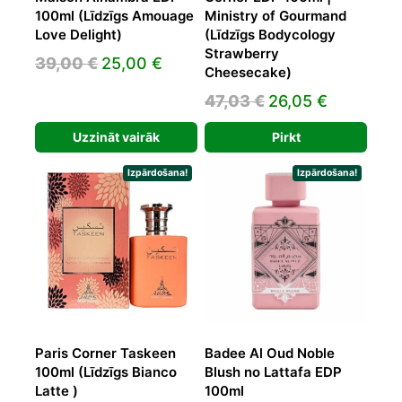
100ml (Līdzīgs Amouage
Ministry of Gourmand
Love Delight)
(Līdzīgs Bodycology
Strawberry
Original
Current
39,00
€
25,00
€
Cheesecake)
price
price
Original
Current
47,03
€
26,05
€
was:
is:
price
price
39,00 €.
25,00 €.
Uzzināt vairāk
Pirkt
was:
is:
47,03 €.
26,05 €.
Izpārdošana!
Izpārdošana!
Paris Corner Taskeen
Badee Al Oud Noble
100ml (Līdzīgs Bianco
Blush no Lattafa EDP
Latte )
100ml