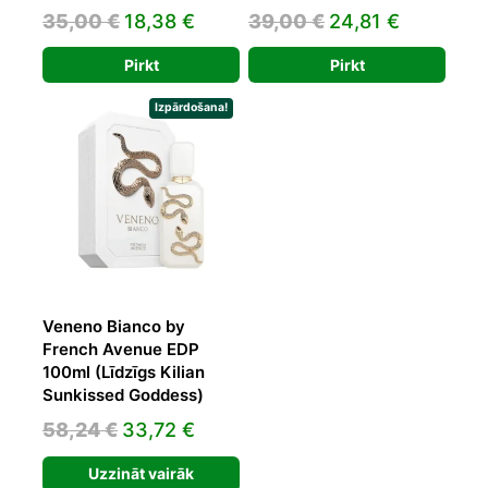
Original
Current
Original
Current
35,00
€
18,38
€
39,00
€
24,81
€
price
price
price
price
Pirkt
Pirkt
was:
is:
was:
is:
35,00 €.
18,38 €.
39,00 €.
24,81 €.
Izpārdošana!
Veneno Bianco by
French Avenue EDP
100ml (Līdzīgs Kilian
Sunkissed Goddess)
Original
Current
58,24
€
33,72
€
price
price
Uzzināt vairāk
was:
is: