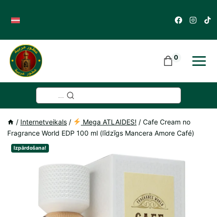
Skip
to
content
0
...
/
Internetveikals
/
Mega ATLAIDES!
/
Cafe Cream no
Fragrance World EDP 100 ml (līdzīgs Mancera Amore Café)
Izpārdošana!