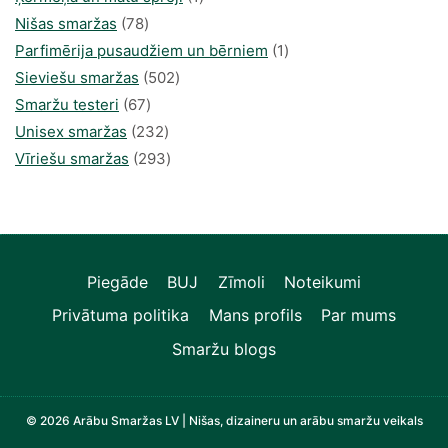
78
produkti
Nišas smaržas
78
produkts
1
Parfimērija pusaudžiem un bērniem
1
502
produkti
Sieviešu smaržas
502
67
produkts
Smaržu testeri
67
produkts
232
Unisex smaržas
232
produkts
293
Vīriešu smaržas
293
produkts
Piegāde
BUJ
Zīmoli
Noteikumi
Privātuma politika
Mans profils
Par mums
Smaržu blogs
© 2026 Arābu Smaržas LV | Nišas, dizaineru un arābu smaržu veikals