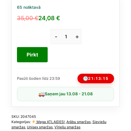
65 noliktavā
35,00
€
24,08
€
Original
Current
price
price
was:
is:
„Cosmopolitan
Dubai“
35,00 €.
24,08 €.
no
Pirkt
Emir
EDP,
100
ml
21:13:14
Pasūti šodien līdz 23:59
daudzums
Saņem jau 13.08 - 21.08
SKU:
2047045
Kategorijas:
Mega ATLAIDES!
,
Arābu smaržas
,
Sieviešu
smaržas
,
Unisex smaržas
,
Vīriešu smaržas