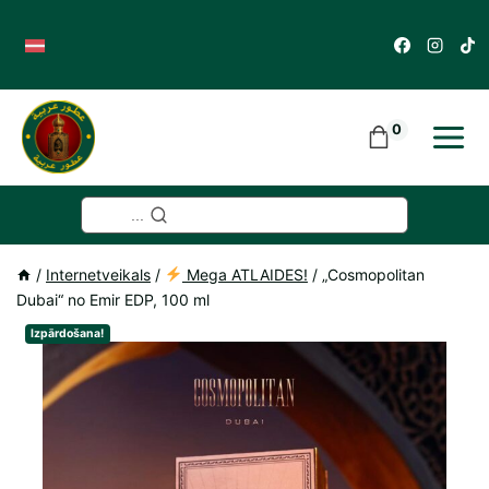
Skip
to
content
0
...
/
Internetveikals
/
Mega ATLAIDES!
/
„Cosmopolitan
Dubai“ no Emir EDP, 100 ml
Izpārdošana!