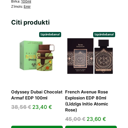
Birka:
100ml
Zīmols:
Emir
Citi produkti
Izpārdošana!
Izpārdošana!
Odyssey Dubai Chocolat
French Avenue Rose
Armaf EDP 100ml
Explosion EDP 80ml
(Līdzīgs Initio Atomic
Original
Current
38,56
€
23,40
€
Rose)
price
price
Original
Current
45,00
€
23,60
€
was:
is:
price
price