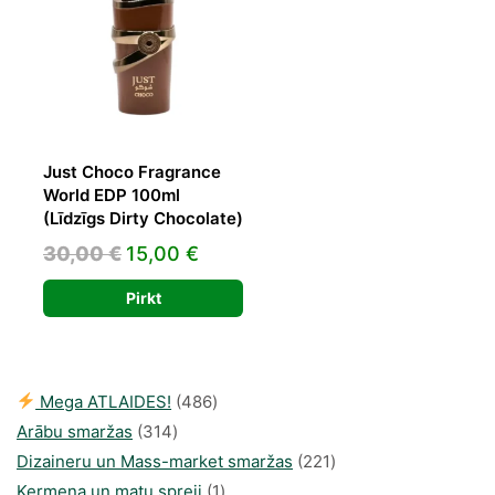
Just Choco Fragrance
World EDP 100ml
(Līdzīgs Dirty Chocolate)
Original
Current
30,00
€
15,00
€
price
price
Pirkt
was:
is:
30,00 €.
15,00 €.
486
Mega ATLAIDES!
486
314
produkts
Arābu smaržas
314
produkti
221
Dizaineru un Mass-market smaržas
221
1
produkts
Ķermeņa un matu spreji
1