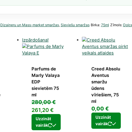
,
s
:
Dizaineru un Mass-market smaržas
,
Sieviešu smaržas
Birka:
75ml
Zīmols:
Dolc
Izpārdošana!
Parfums de
Creed Absolu
Marly Valaya
Aventus
EDP
smaržu
sievietēm 75
ūdens
e
ml
vīriešiem, 75
ml
280,00
€
0,00
€
Original
Current
261,20
€
rent
price
price
Uzzināt
Uzzināt
ce
vairāk
was:
is:
vairāk