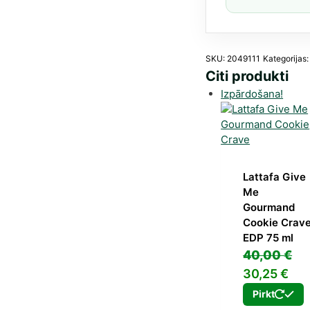
sievietēm
75
ml
daudzum
SKU:
2049111
Kategorijas
Citi produkti
Izpārdošana!
Lattafa Give
Me
Gourmand
Cookie Crav
EDP 75 ml
40,00
€
Original
Cur
30,25
€
price
pri
Pirkt