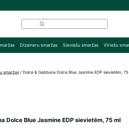
...
smaržas
Dizaineru smaržas
Sieviešu smaržas
Vīriešu sma
šu smaržas
/
Dolce & Gabbana Dolce Blue Jasmine EDP sievietēm, 75
a Dolce Blue Jasmine EDP sievietēm, 75 ml