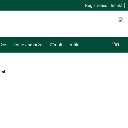
Reģistrēties | Ienākt |
0
ržas
Unisex smaržas
Zīmoli
Ienākt
 ml