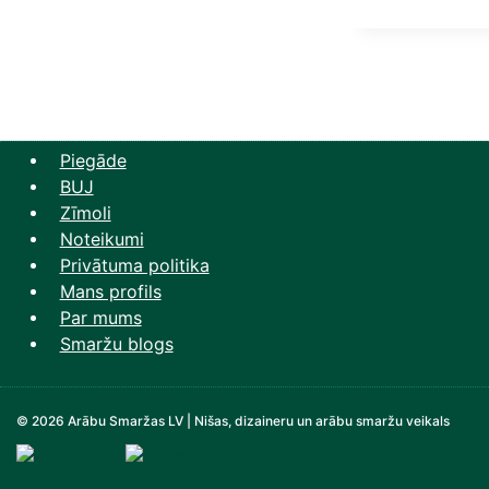
was:
is:
40,00 €.
30,
Piegāde
BUJ
Zīmoli
Noteikumi
Privātuma politika
Mans profils
Par mums
Smaržu blogs
© 2026 Arābu Smaržas LV | Nišas, dizaineru un arābu smaržu veikals