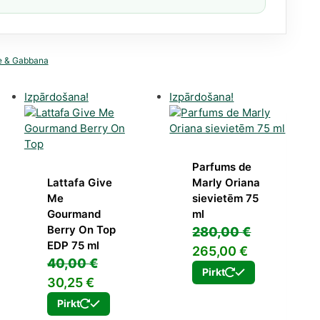
e & Gabbana
Izpārdošana!
Izpārdošana!
Parfums de
Lattafa Give
Marly Oriana
Me
sievietēm 75
Gourmand
ml
Berry On Top
280,00
€
EDP 75 ml
Original
Current
265,00
€
40,00
€
price
price
Pirkt
Original
Current
30,25
€
was:
is:
price
price
Pirkt
280,00 €.
265,00 €.