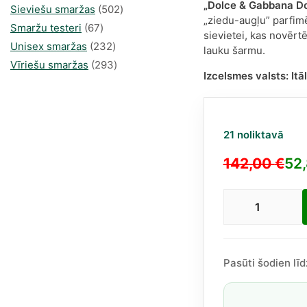
„Dolce & Gabbana Do
produkti
502
Sieviešu smaržas
502
„ziedu-augļu” parfimē
67
produkts
Smaržu testeri
67
sievietei, kas novērtē
produkts
232
Unisex smaržas
232
lauku šarmu.
produkts
293
Vīriešu smaržas
293
Izcelsmes valsts:
Itāl
produkts
21 noliktavā
142,00
€
52
Original
Current
price
price
Dolce
was:
is:
&
142,00 €.
52,83 €.
Gabbana
Dolce
Pasūti šodien lī
Blue
Jasmine
EDP