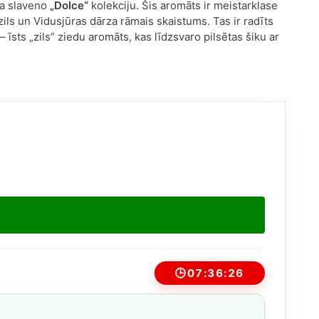
na slaveno
„Dolce“
kolekciju. Šis aromāts ir meistarklase
zils un Vidusjūras dārza rāmais skaistums. Tas ir radīts
 īsts „zils” ziedu aromāts, kas līdzsvaro pilsētas šiku ar
🕒
07:36:26