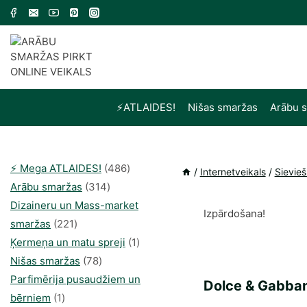
Skip
to
content
⚡️ATLAIDES!
Nišas smaržas
Arābu 
486
⚡️ Mega ATLAIDES!
486
/
Internetveikals
/
Sievie
314
produkts
Arābu smaržas
314
produkti
Dizaineru un Mass-market
Izpārdošana!
221
smaržas
221
produkts
1
Ķermeņa un matu spreji
1
78
produkti
Nišas smaržas
78
produkts
Parfimērija pusaudžiem un
Dolce & Gabban
1
bērniem
1