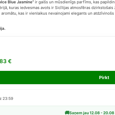
lce Blue Jasmine“
ir gaišs un mūsdienīgs parfīms, kas papildi
rijā, kuras iedvesmas avots ir Sicīlijas atmosfēras dzirkstošais 
 aromātu, kas ir vienlaikus nevainojami elegants un atdzīvinošs –
ija.
,83
€
Pirkt
dz 23:59
🚚
Saņem jau 12.08 - 20.08