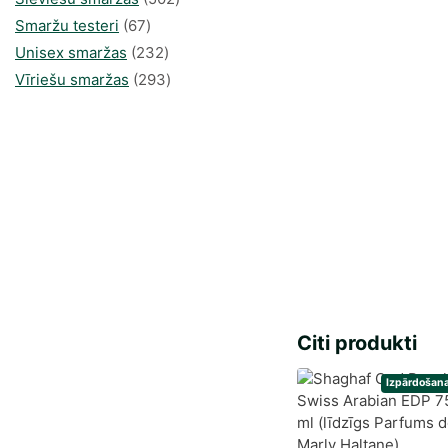
67
produkts
Smaržu testeri
67
produkts
232
Unisex smaržas
232
produkts
293
Vīriešu smaržas
293
produkts
Citi produkti
Izpārdošana