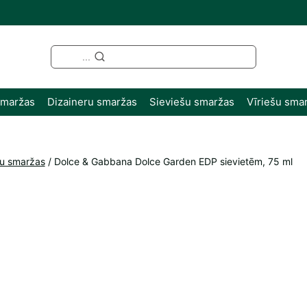
...
smaržas
Dizaineru smaržas
Sieviešu smaržas
Vīriešu sma
šu smaržas
/
Dolce & Gabbana Dolce Garden EDP sievietēm, 75 ml