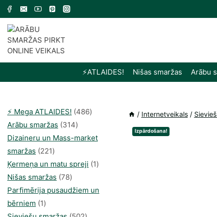
Skip
to
content
⚡️ATLAIDES!
Nišas smaržas
Arābu 
486
⚡️ Mega ATLAIDES!
486
/
Internetveikals
/
Sievie
314
produkts
Arābu smaržas
314
Izpārdošana!
produkti
Dizaineru un Mass-market
221
smaržas
221
produkts
1
Ķermeņa un matu spreji
1
78
produkti
Nišas smaržas
78
produkts
Parfimērija pusaudžiem un
1
bērniem
1
produkti
502
Sieviešu smaržas
502