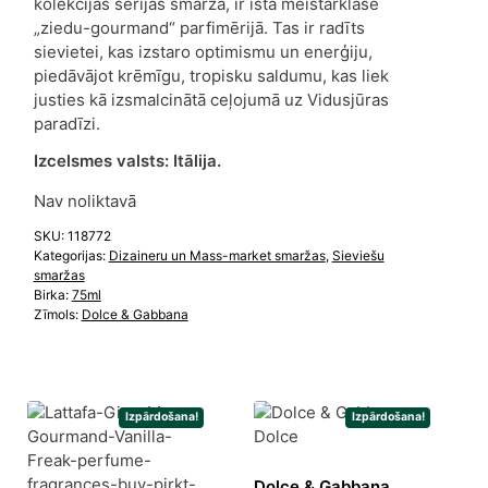
kolekcijas sērijas smarža, ir īsta meistarklase
„ziedu-gourmand“ parfimērijā. Tas ir radīts
sievietei, kas izstaro optimismu un enerģiju,
piedāvājot krēmīgu, tropisku saldumu, kas liek
justies kā izsmalcinātā ceļojumā uz Vidusjūras
paradīzi.
Izcelsmes valsts:
Itālija.
Nav noliktavā
SKU:
118772
Kategorijas:
Dizaineru un Mass-market smaržas
,
Sieviešu
smaržas
Birka:
75ml
Zīmols:
Dolce & Gabbana
Izpārdošana!
Izpārdošana!
Dolce & Gabbana