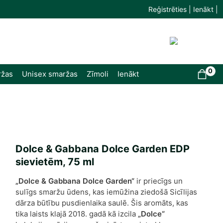
Reģistrēties | Ienākt |
0
ržas
Unisex smaržas
Zīmoli
Ienākt
Dolce & Gabbana Dolce Garden EDP
sievietēm, 75 ml
„Dolce & Gabbana Dolce Garden“
ir priecīgs un
sulīgs smaržu ūdens, kas iemūžina ziedošā Sicīlijas
dārza būtību pusdienlaika saulē. Šis aromāts, kas
tika laists klajā 2018. gadā kā izcila
„Dolce“