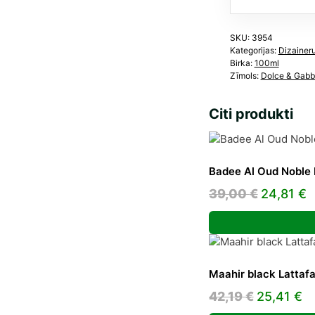
dau
SKU:
3954
Kategorijas:
Dizainer
Birka:
100ml
Zīmols:
Dolce & Gab
Citi produkti
Badee Al Oud Noble 
Original
C
39,00
€
24,81
€
price
p
was:
is
39,00 €.
2
Maahir black Lattafa
Original
C
42,19
€
25,41
€
price
pr