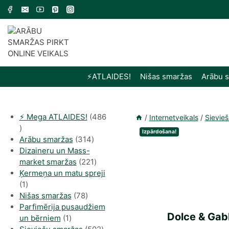
Skip
to
content
⚡️ATLAIDES!
Nišas smaržas
Arābu 
⚡️ Mega ATLAIDES!
486
/
Internetveikals
/
Sievie
486
Izpārdošana!
produkts
314
Arābu smaržas
314
produkti
Dizaineru un Mass-
221
market smaržas
221
produkts
Ķermeņa un matu spreji
1
1
produkti
78
Nišas smaržas
78
produkts
Parfimērija pusaudžiem
Dolce & Gab
1
un bērniem
1
produkti
502