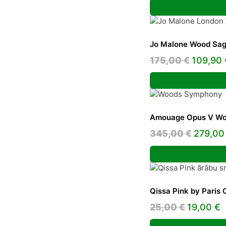
was:
is
42,19 €.
25
Jo Malone Wood Sage
Origina
175,00
€
109,90
price
was:
175,00 
Amouage Opus V Wo
Origina
345,00
€
279,0
price
was:
345,00
Qissa Pink by Paris 
Original
C
25,00
€
19,00
€
price
p