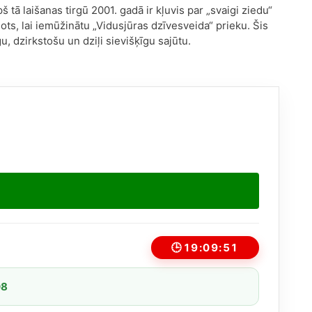
tā laišanas tirgū 2001. gadā ir kļuvis par „svaigi ziedu“
dots, lai iemūžinātu „Vidusjūras dzīvesveida“ prieku. Šis
, dzirkstošu un dziļi sievišķīgu sajūtu.
🕒
19:09:51
08