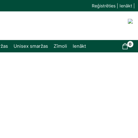
Reģistrēties | Ienākt |
0
ržas
Unisex smaržas
Zīmoli
Ienākt