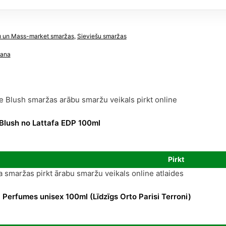
dzums
u un Mass-market smaržas
,
Sieviešu smaržas
bana
Blush no Lattafa EDP 100ml
urrent
rice
Pirkt
:
4,81 €.
 Perfumes unisex 100ml (Līdzīgs Orto Parisi Terroni)
urrent
ice