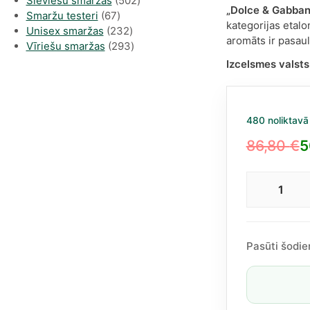
Sieviešu smaržas
502
„Dolce & Gabban
67
produkts
Smaržu testeri
67
kategorijas etalo
produkts
232
Unisex smaržas
232
aromāts ir pasaul
produkts
293
Vīriešu smaržas
293
produkts
Izcelsmes valsts
480 noliktavā
86,80
€
5
Original
Current
price
price
Dolc
was:
is:
&
86,80 €.
50,40 €.
Gabb
Light
Pasūti šodie
Blue
EDT
100
ml