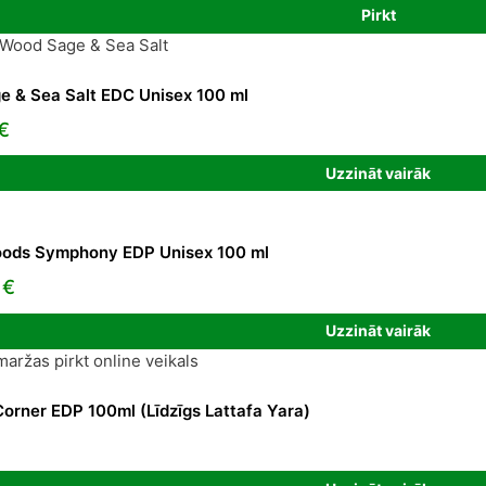
Pirkt
:
,41 €.
 & Sea Salt EDC Unisex 100 ml
l
Current
€
price
Uzzināt vairāk
is:
€.
109,90 €.
ods Symphony EDP Unisex 100 ml
l
Current
0
€
price
Uzzināt vairāk
is:
 €.
279,00 €.
Corner EDP 100ml (Līdzīgs Lattafa Yara)
urrent
rice