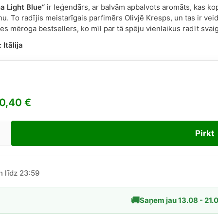
a Light Blue“
ir leģendārs, ar balvām apbalvots aromāts, kas kopš 
nu. To radījis meistarīgais parfimērs Olivjē Kresps, un tas ir vei
es mēroga bestsellers, ko mīl par tā spēju vienlaikus radīt svaigu
:
Itālija
0,40
€
Pirkt
e
ana
n līdz 23:59
🚚
Saņem jau 13.08 - 21.