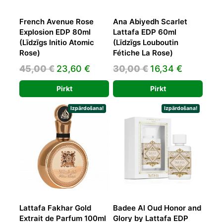
French Avenue Rose
Ana Abiyedh Scarlet
Explosion EDP 80ml
Lattafa EDP 60ml
(Līdzīgs Initio Atomic
(Līdzīgs Louboutin
Rose)
Fétiche La Rose)
Original
Current
Original
Current
45,00
€
23,60
€
30,00
€
16,34
€
price
price
price
price
Pirkt
Pirkt
was:
is:
was:
is:
45,00 €.
23,60 €.
30,00 €.
16,34 €.
Izpārdošana!
Izpārdošana!
Lattafa Fakhar Gold
Badee Al Oud Honor and
Extrait de Parfum 100ml
Glory by Lattafa EDP