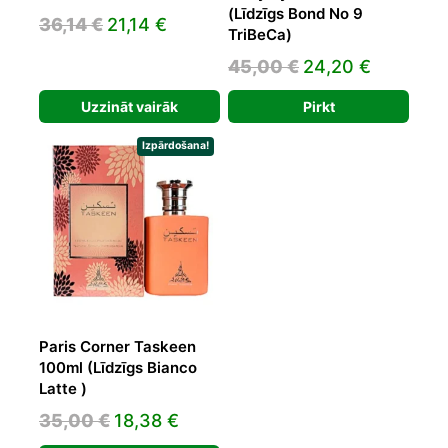
(Līdzīgs Bond No 9
Original
Current
36,14
€
21,14
€
TriBeCa)
price
price
Original
Current
45,00
€
24,20
€
was:
is:
price
price
36,14 €.
21,14 €.
Uzzināt vairāk
Pirkt
was:
is:
45,00 €.
24,20 €.
Izpārdošana!
Paris Corner Taskeen
100ml (Līdzīgs Bianco
Latte )
Original
Current
35,00
€
18,38
€
price
price