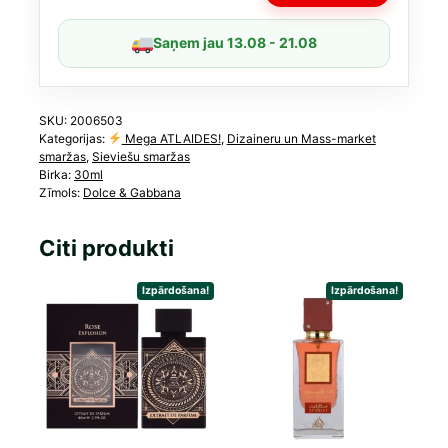
daudzums
Saņem jau 13.08 - 21.08
SKU:
2006503
Kategorijas:
Mega ATLAIDES!
,
Dizaineru un Mass-market
smaržas
,
Sieviešu smaržas
Birka:
30ml
Zīmols:
Dolce & Gabbana
Citi produkti
Izpārdošana!
Izpārdošana!