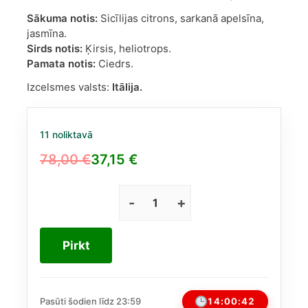
Sākuma notis:
Sicīlijas citrons, sarkanā apelsīna,
jasmīna.
Sirds notis:
Ķirsis, heliotrops.
Pamata notis:
Ciedrs.
Izcelsmes valsts:
Itālija.
11 noliktavā
78,00
€
37,15
€
Original
Current
price
price
was:
is:
Dolce
&
78,00 €.
37,15 €.
Gabbana
Pirkt
Q
EDP
sievietēm
30ml
14:00:42
Pasūti šodien līdz 23:59