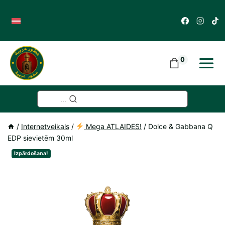
Skip
to
content
0
...
/
Internetveikals
/
Mega ATLAIDES!
/
Dolce & Gabbana Q
EDP sievietēm 30ml
Izpārdošana!