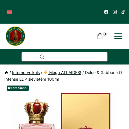
Skip
to
content
0
...
/
Internetveikals
/
Mega ATLAIDES!
/
Dolce & Gabbana Q
Intense EDP sievietēm 100ml
Izpārdošana!