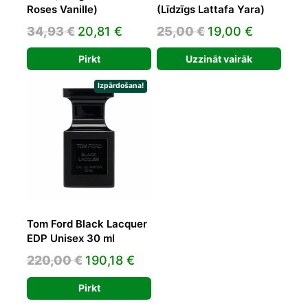
Roses Vanille)
(Līdzīgs Lattafa Yara)
Original
Current
Original
Current
34,93
€
20,81
€
25,00
€
19,00
€
price
price
price
price
Pirkt
Uzzināt vairāk
was:
is:
was:
is:
34,93 €.
20,81 €.
25,00 €.
19,00 €.
Izpārdošana!
Tom Ford Black Lacquer
EDP Unisex 30 ml
Original
Current
220,00
€
190,18
€
price
price
Pirkt
was:
is: