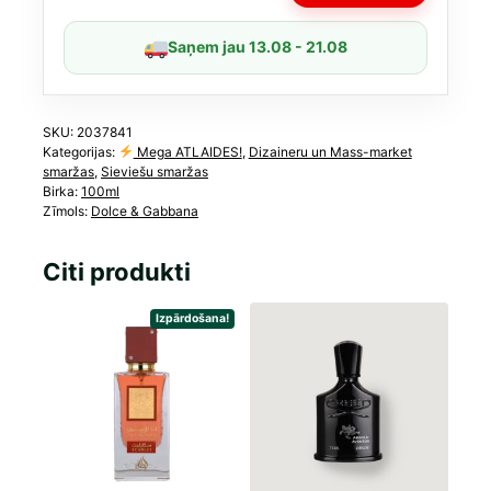
100ml
daudzums
Saņem jau 13.08 - 21.08
SKU:
2037841
Kategorijas:
Mega ATLAIDES!
,
Dizaineru un Mass-market
smaržas
,
Sieviešu smaržas
Birka:
100ml
Zīmols:
Dolce & Gabbana
Citi produkti
Izpārdošana!