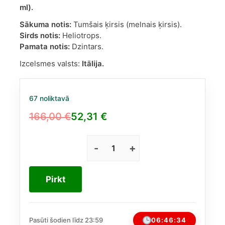
ml).
Sākuma notis:
Tumšais ķirsis (melnais ķirsis).
Sirds notis:
Heliotrops.
Pamata notis:
Dzintars.
Izcelsmes valsts:
Itālija.
67 noliktavā
166,00
€
52,31
€
Original
Current
price
price
was:
is:
Dolce
&
166,00 €.
52,31 €.
Gabbana
Pirkt
Q
Intense
EDP
sievietēm
06:46:33
Pasūti šodien līdz 23:59