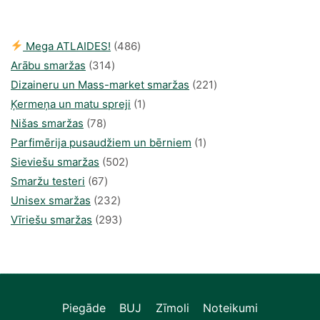
220,00 €.
190,18 €.
486
Mega ATLAIDES!
486
314
produkts
Arābu smaržas
314
produkti
221
Dizaineru un Mass-market smaržas
221
1
produkts
Ķermeņa un matu spreji
1
78
produkti
Nišas smaržas
78
produkts
1
Parfimērija pusaudžiem un bērniem
1
502
produkti
Sieviešu smaržas
502
67
produkts
Smaržu testeri
67
produkts
232
Unisex smaržas
232
produkts
293
Vīriešu smaržas
293
produkts
Piegāde
BUJ
Zīmoli
Noteikumi