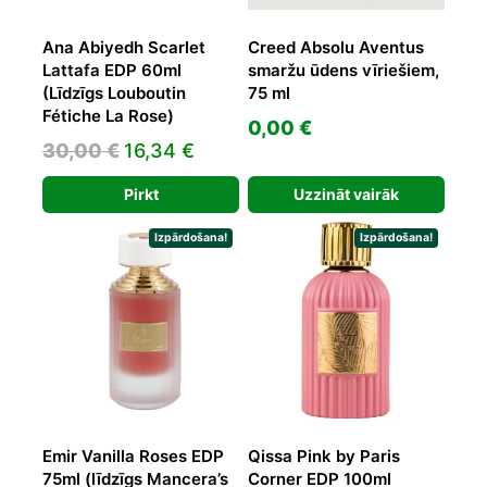
Ana Abiyedh Scarlet
Creed Absolu Aventus
Lattafa EDP 60ml
smaržu ūdens vīriešiem,
(Līdzīgs Louboutin
75 ml
Fétiche La Rose)
0,00
€
Original
Current
30,00
€
16,34
€
price
price
Pirkt
Uzzināt vairāk
was:
is:
30,00 €.
16,34 €.
Izpārdošana!
Izpārdošana!
Emir Vanilla Roses EDP
Qissa Pink by Paris
75ml (līdzīgs Mancera’s
Corner EDP 100ml