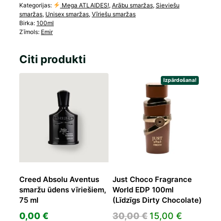
Kategorijas:
Mega ATLAIDES!
,
Arābu smaržas
,
Sieviešu
smaržas
,
Unisex smaržas
,
Vīriešu smaržas
Birka:
100ml
Zīmols:
Emir
Citi produkti
Izpārdošana!
Creed Absolu Aventus
Just Choco Fragrance
smaržu ūdens vīriešiem,
World EDP 100ml
75 ml
(Līdzīgs Dirty Chocolate)
Original
Current
0,00
€
30,00
€
15,00
€