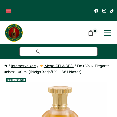
Skip
to
content
0
...
/
Internetveikals
/
Mega ATLAIDES!
/
Emir Voux Elegante
unisex 100 ml (līdzīgs Xerjoff XJ 1861 Naxos)
Izpārdošana!