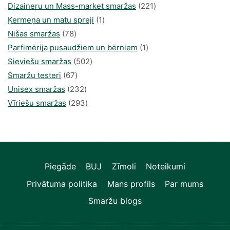
produkti
221
Dizaineru un Mass-market smaržas
221
1
produkts
Ķermeņa un matu spreji
1
78
produkti
Nišas smaržas
78
produkts
1
Parfimērija pusaudžiem un bērniem
1
502
produkti
Sieviešu smaržas
502
67
produkts
Smaržu testeri
67
produkts
232
Unisex smaržas
232
produkts
293
Vīriešu smaržas
293
produkts
Piegāde
BUJ
Zīmoli
Noteikumi
Privātuma politika
Mans profils
Par mums
Smaržu blogs