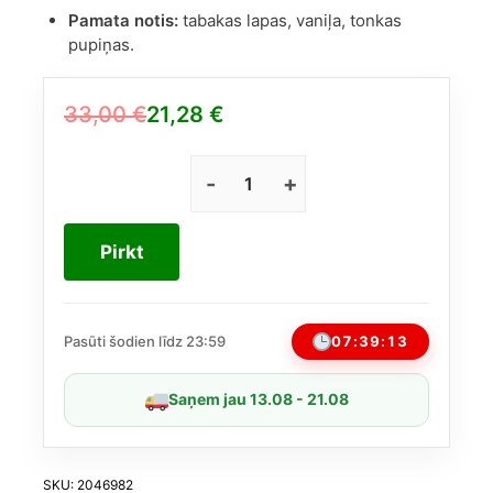
Pamata notis:
tabakas lapas, vaniļa, tonkas
pupiņas.
33,00
€
21,28
€
Original
Current
price
price
was:
is:
Emir
Voux
33,00 €.
21,28 €.
Elegante
Pirkt
unisex
100
ml
(līdzīgs
07:39:13
Pasūti šodien līdz 23:59
Xerjoff
XJ
Saņem jau 13.08 - 21.08
1861
Naxos)
daudzums
SKU:
2046982