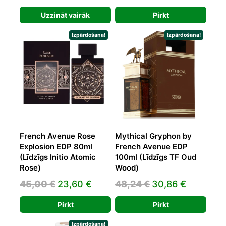
price
price
Uzzināt vairāk
Pirkt
was:
is:
30,00 €.
15,00 €.
Izpārdošana!
Izpārdošana!
French Avenue Rose
Mythical Gryphon by
Explosion EDP 80ml
French Avenue EDP
(Līdzīgs Initio Atomic
100ml (Līdzīgs TF Oud
Rose)
Wood)
Original
Current
Original
Current
45,00
€
23,60
€
48,24
€
30,86
€
price
price
price
price
Pirkt
Pirkt
was:
is:
was:
is:
45,00 €.
23,60 €.
48,24 €.
30,86 €.
Izpārdošana!