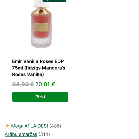
Emir Vanilla Roses EDP
75ml (līdzīgs Mancera’s
Roses Vanille)
Original
Current
34,93
€
20,81
€
price
price
Pirkt
was:
is:
34,93 €.
20,81 €.
486
Mega ATLAIDES!
486
314
produkts
Arābu smaržas
314