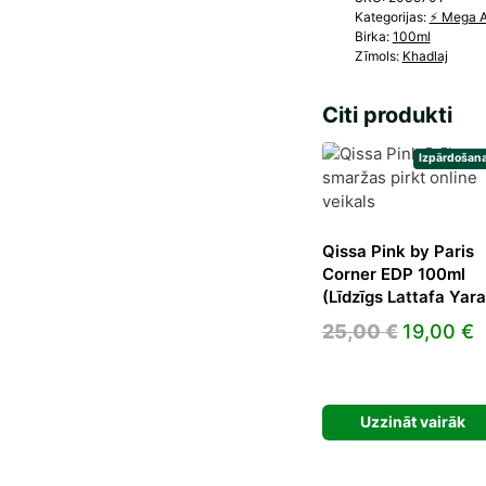
Kategorijas:
⚡️ Mega 
Birka:
100ml
Zīmols:
Khadlaj
Citi produkti
Izpārdošana
Qissa Pink by Paris
Corner EDP 100ml
(Līdzīgs Lattafa Yara
Original
C
25,00
€
19,00
€
price
p
was:
i
25,00 €.
1
Uzzināt vairāk