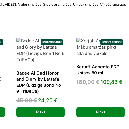
ATLAIDES!
,
Arābu smaržas
,
Sieviešu smaržas
,
Unisex smaržas
,
Vīriešu smaržas
!
Izpārdošana!
Izpārdošana!
Xerjoff Accento EDP
Unisex 50 ml
Badee Al Oud Honor
)
and Glory by Lattafa
Original
Cu
180,00
€
109,83
€
EDP (Līdzīgs Bond No
urrent
price
pr
9 TriBeCa)
rice
was:
is:
Original
Current
45,00
€
24,20
€
s:
180,00 €.
10
price
price
9,00 €.
Pirkt
Pirkt
was:
is:
45,00 €.
24,20 €.