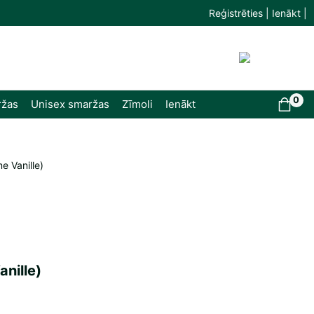
Reģistrēties | Ienākt |
0
ržas
Unisex smaržas
Zīmoli
Ienākt
e Vanille)
nille)