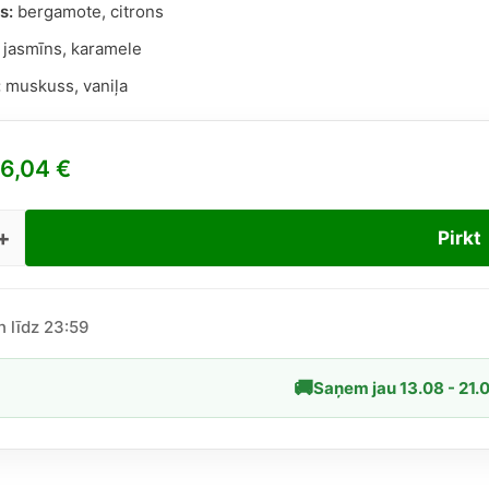
s:
bergamote, citrons
jasmīns, karamele
:
muskuss, vaniļa
6,04
€
Pirkt
re
r
n līdz 23:59
laj
🚚
Saņem jau 13.08 - 21.
īgs
d
ime
le)
dzums