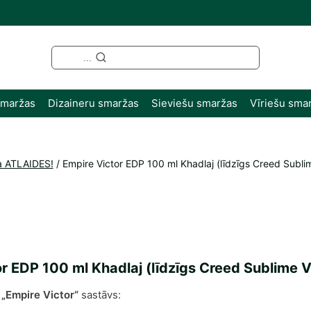
...
smaržas
Dizaineru smaržas
Sieviešu smaržas
Vīriešu sma
a ATLAIDES!
/
Empire Victor EDP 100 ml Khadlaj (līdzīgs Creed Sublim
r EDP 100 ml Khadlaj (līdzīgs Creed Sublime Va
„Empire Victor“
sastāvs: