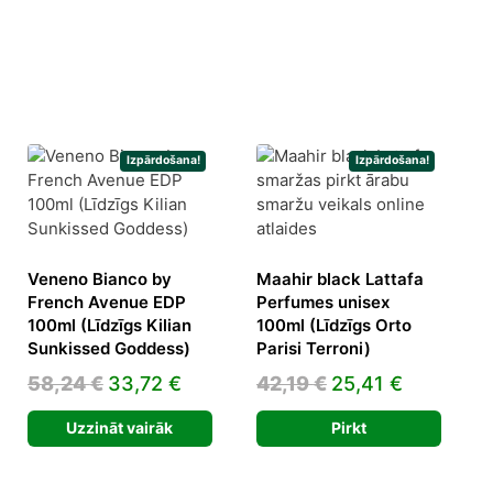
Izpārdošana!
Izpārdošana!
Veneno Bianco by
Maahir black Lattafa
French Avenue EDP
Perfumes unisex
rrent
100ml (Līdzīgs Kilian
100ml (Līdzīgs Orto
ice
Sunkissed Goddess)
Parisi Terroni)
Original
Current
Original
Current
58,24
€
33,72
€
42,19
€
25,41
€
9,83 €.
price
price
price
price
Uzzināt vairāk
Pirkt
was:
is:
was:
is:
58,24 €.
33,72 €.
42,19 €.
25,41 €.