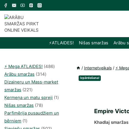
Skip
to
content
⚡️ATLAIDES!
Nišas smaržas
Arābu 
486
⚡️ Mega ATLAIDES!
486
/
Internetveikals
/
⚡️ Meg
314
produkts
Arābu smaržas
314
Izpārdošana!
produkti
Dizaineru un Mass-market
221
smaržas
221
produkts
1
Ķermeņa un matu spreji
1
78
produkti
Nišas smaržas
78
Empire Victo
produkts
Parfimērija pusaudžiem un
1
bērniem
1
Khadlaj smaržas 
produkti
502
Sieviešu smaržas
502