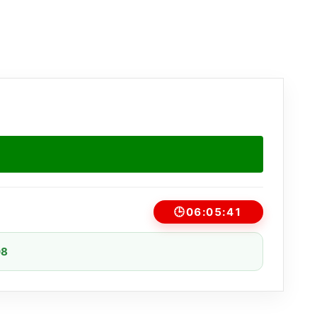
🕒
06:05:41
08