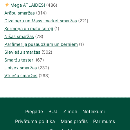
486
Mega ATLAIDES!
486
314
produkts
Arābu smaržas
314
produkti
221
Dizaineru un Mass-market smaržas
221
1
produkts
Ķermeņa un matu spreji
1
78
produkti
Nišas smaržas
78
produkts
1
Parfimērija pusaudžiem un bērniem
1
502
produkti
Sieviešu smaržas
502
67
produkts
Smaržu testeri
67
produkts
232
Unisex smaržas
232
produkts
293
Vīriešu smaržas
293
produkts
Piegāde
BUJ
Zīmoli
Noteikumi
Privātuma politika
Mans profils
Par mums