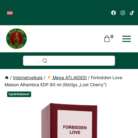
Skip
to
content
0
...
/
Internetveikals
/
Mega ATLAIDES!
/
Forbidden Love
Maison Alhambra EDP 80 ml (līdzīgs „Lost Cherry“)
Izpārdošana!