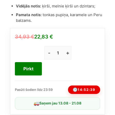
Vidējās notis:
ķirši, melnie ķirši un dzintars;
Pamata notis:
tonkas pupiņa, karamele un Peru
balzams.
34,93
€
22,83
€
Original
Current
price
price
was:
is:
Forbidden
Love
34,93 €.
22,83 €.
Maison
Pirkt
Alhambra
EDP
80
ml
14:52:39
Pasūti šodien līdz 23:59
(līdzīgs
„Lost
Saņem jau 13.08 - 21.08
Cherry“)
daudzums