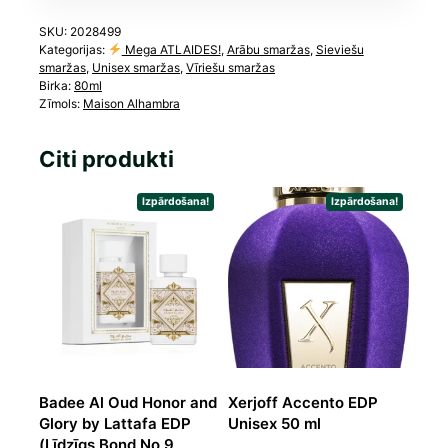
SKU:
2028499
Kategorijas:
Mega ATLAIDES!
,
Arābu smaržas
,
Sieviešu
smaržas
,
Unisex smaržas
,
Vīriešu smaržas
Birka:
80ml
Zīmols:
Maison Alhambra
Citi produkti
Izpārdošana!
Izpārdošana!
Badee Al Oud Honor and
Xerjoff Accento EDP
Glory by Lattafa EDP
Unisex 50 ml
(Līdzīgs Bond No 9