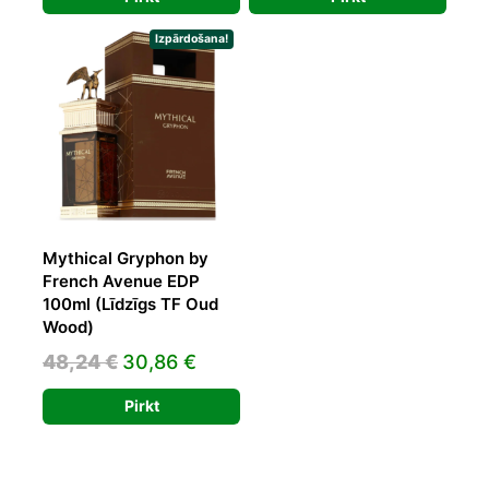
was:
is:
38,56 €.
23,40 €.
39,00 €.
24,81 €.
Izpārdošana!
Mythical Gryphon by
French Avenue EDP
100ml (Līdzīgs TF Oud
Wood)
Original
Current
48,24
€
30,86
€
price
price
Pirkt
was:
is:
48,24 €.
30,86 €.