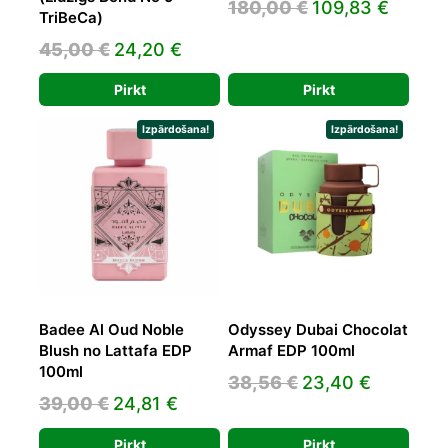
Original
Curren
180,00
€
109,83
€
TriBeCa)
price
price
Original
Current
45,00
€
24,20
€
was:
is:
price
price
180,00 €.
109,83
Pirkt
Pirkt
was:
is:
45,00 €.
24,20 €.
Izpārdošana!
Izpārdošana!
Badee Al Oud Noble
Odyssey Dubai Chocolat
Blush no Lattafa EDP
Armaf EDP 100ml
100ml
Original
Current
38,56
€
23,40
€
Original
Current
39,00
€
24,81
€
price
price
price
price
was:
is:
Pirkt
Pirkt