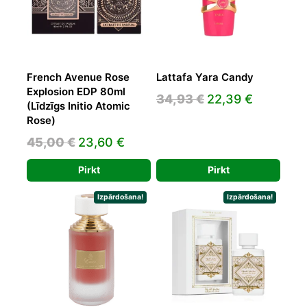
French Avenue Rose
Lattafa Yara Candy
Explosion EDP 80ml
Original
Current
34,93
€
22,39
€
(Līdzīgs Initio Atomic
price
price
Rose)
was:
is:
Original
Current
45,00
€
23,60
€
34,93 €.
22,39 €.
price
price
Pirkt
Pirkt
was:
is:
45,00 €.
23,60 €.
Izpārdošana!
Izpārdošana!