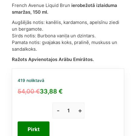
French Avenue Liquid Brun
ierobežotā izlaiduma
smaržas, 150 ml.
Augšējās notis: kanēlis, kardamons, apelsīnu ziedi
un bergamote.
Sirds notis: Burbona vaniļa un dzintars.
Pamata notis: gvajakas koks, pralinē, muskuss un
sandalkoks.
Ražots Apvienotajos Arābu Emirātos.
419 noliktavā
54,00
€
33,88
€
Original
Current
price
price
was:
is:
French
Avenue
54,00 €.
33,88 €.
Liquid
Pirkt
Brun