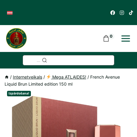
Skip
to
content
0
...
/
Internetveikals
/
Mega ATLAIDES!
/
French Avenue
Liquid Brun Limited edition 150 ml
Izpārdošana!