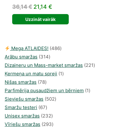
Original
Current
36,14
€
21,14
€
price
price
Uzzināt vairāk
was:
is:
36,14 €.
21,14 €.
486
Mega ATLAIDES!
486
314
produkts
Arābu smaržas
314
produkti
221
Dizaineru un Mass-market smaržas
221
1
produkts
Ķermeņa un matu spreji
1
78
produkti
Nišas smaržas
78
produkts
1
Parfimērija pusaudžiem un bērniem
1
502
produkti
Sieviešu smaržas
502
67
produkts
Smaržu testeri
67
produkts
232
Unisex smaržas
232
produkts
293
Vīriešu smaržas
293
produkts