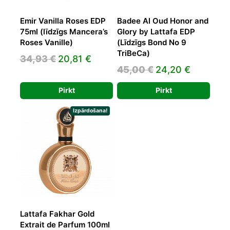
Emir Vanilla Roses EDP
Badee Al Oud Honor and
75ml (līdzīgs Mancera’s
Glory by Lattafa EDP
Roses Vanille)
(Līdzīgs Bond No 9
TriBeCa)
Original
Current
34,93
€
20,81
€
Original
Current
45,00
€
24,20
€
price
price
price
price
was:
is:
Pirkt
Pirkt
was:
is:
34,93 €.
20,81 €.
45,00 €.
24,20 €.
Izpārdošana!
Lattafa Fakhar Gold
Extrait de Parfum 100ml