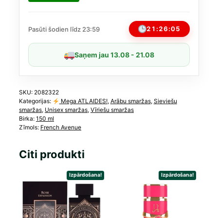
Limited
edition
150
21:26:05
Pasūti šodien līdz 23:59
ml
daudzums
Saņem jau 13.08 - 21.08
SKU:
2082322
Kategorijas:
Mega ATLAIDES!
,
Arābu smaržas
,
Sieviešu
smaržas
,
Unisex smaržas
,
Vīriešu smaržas
Birka:
150 ml
Zīmols:
French Avenue
Citi produkti
Izpārdošana!
Izpārdošana!