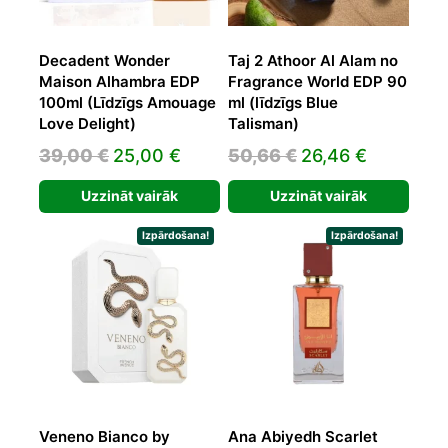
Decadent Wonder
Taj 2 Athoor Al Alam no
Maison Alhambra EDP
Fragrance World EDP 90
100ml (Līdzīgs Amouage
ml (līdzīgs Blue
Love Delight)
Talisman)
Original
Current
Original
Current
39,00
€
25,00
€
50,66
€
26,46
€
price
price
price
price
Uzzināt vairāk
Uzzināt vairāk
was:
is:
was:
is:
39,00 €.
25,00 €.
50,66 €.
26,46 €.
Izpārdošana!
Izpārdošana!
Veneno Bianco by
Ana Abiyedh Scarlet