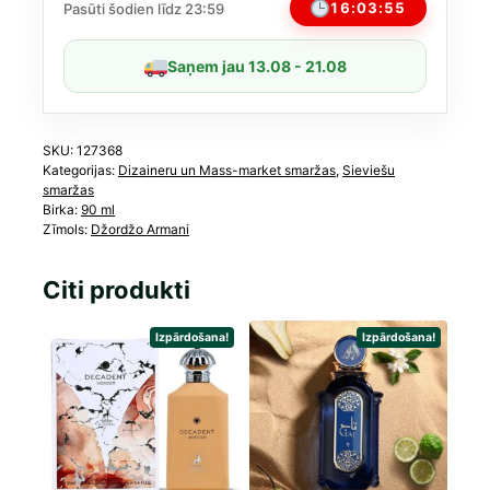
ml
16:03:55
Pasūti šodien līdz 23:59
daudzums
Saņem jau 13.08 - 21.08
SKU:
127368
Kategorijas:
Dizaineru un Mass-market smaržas
,
Sieviešu
smaržas
Birka:
90 ml
Zīmols:
Džordžo Armani
Citi produkti
Izpārdošana!
Izpārdošana!