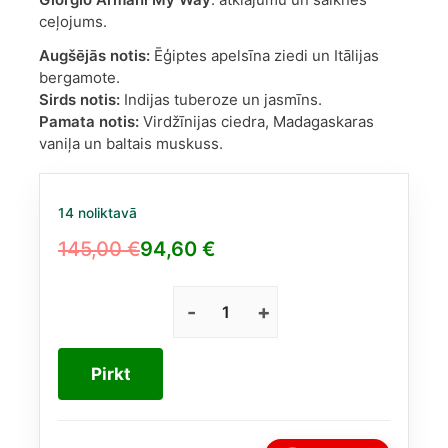
ceļojums.
Augšējās notis:
Ēģiptes apelsīna ziedi un Itālijas
bergamote.
Sirds notis:
Indijas tuberoze un jasmīns.
Pamata notis:
Virdžīnijas ciedra, Madagaskaras
vaniļa un baltais muskuss.
14 noliktavā
145,00
€
94,60
€
Original
Current
price
price
was:
is:
Giorgio
Armani
145,00 €.
94,60 €.
My
Pirkt
Way
EDP
90