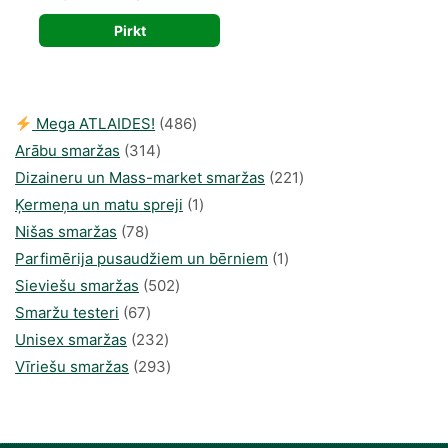
price
price
Pirkt
was:
is:
40,98 €.
24,49 €.
486
Mega ATLAIDES!
486
314
produkts
Arābu smaržas
314
produkti
221
Dizaineru un Mass-market smaržas
221
1
produkts
Ķermeņa un matu spreji
1
78
produkti
Nišas smaržas
78
produkts
1
Parfimērija pusaudžiem un bērniem
1
502
produkti
Sieviešu smaržas
502
67
produkts
Smaržu testeri
67
produkts
232
Unisex smaržas
232
produkts
293
Vīriešu smaržas
293
produkts