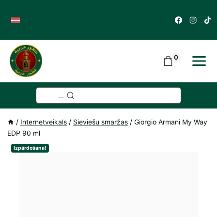
Skip
to
content
0
...
/
Internetveikals
/
Sieviešu smaržas
/
Giorgio Armani My Way
EDP 90 ml
Izpārdošana!