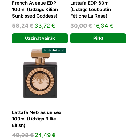
French Avenue EDP
Lattafa EDP 60ml
100ml (Līdzīgs Kilian
(Līdzīgs Louboutin
Sunkissed Goddess)
Fétiche La Rose)
Original
Current
Original
Current
58,24
€
33,72
€
30,00
€
16,34
€
price
price
price
price
Uzzināt vairāk
Pirkt
was:
is:
was:
is:
58,24 €.
33,72 €.
30,00 €.
16,34 €.
Izpārdošana!
Lattafa Nebras unisex
100ml (Līdzīgs Billie
Eilish)
Original
Current
40,98
€
24,49
€